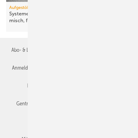
Aufgestöbert
Systeme für die TGA+E: un­auf­fäl­lig, ae­ro­dy­na­
misch,
flach
Abo- & Leserservice
AGB
Alle Inhalte chronologisch
Anmelden
Anmeldung & Registrierung
Datenschutz
Editor's choice
E-Paper
Fachbeiträge
Gentner Verlag
Impressum
Karriere bei Gentner
Team
Mediaservice