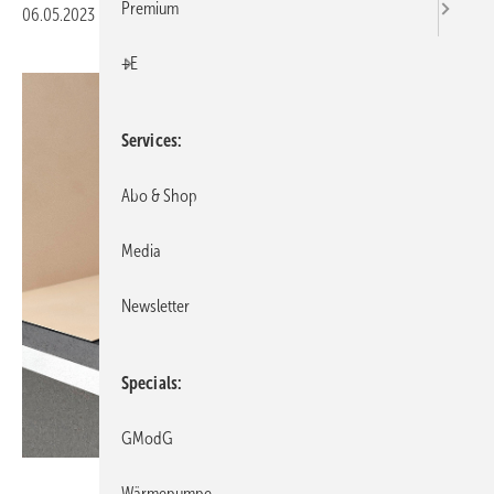
Premium
06.05.2023
|
Veröffentlicht in
Ausgabe 05-2023
|
Druckvorschau
+E
Services
Abo & Shop
Media
Newsletter
Specials
GModG
Dallmer
Wärmepumpe