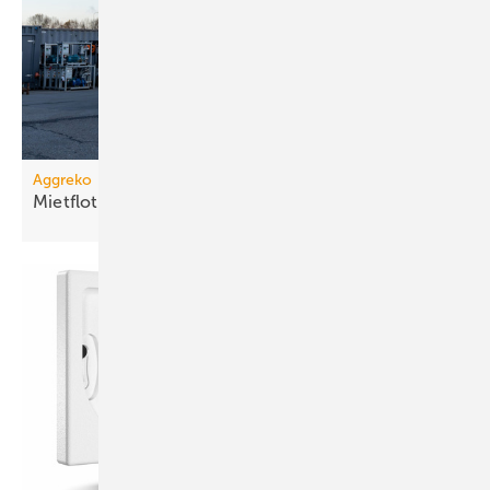
Aggreko
Mietflotte um Dampfkessel
erweitert