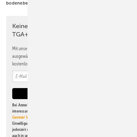
bodenebene Duschfläche
Keine Zeit? Kein Problem mit dem
TGA+E Newsletter!
Mit unserem Newsletter erhalten Sie regelmäßig von uns
ausgewählte Informationen und Neuigkeiten, gebündelt und
kostenlos direkt ins Postfach.
Bei Anmeldung zu diesem Newsletter bin ich damit einverstanden, über
interessante Verlags- und Online-Angebote
der Marken der Alfons W.
Gentner Verlag GmbH & Co. KG
informiert zu werden. Diese
Einwilligung kann ich jederzeit widerrufen und eine Abmeldung ist
jederzeit möglich. Informationen zum Umgang mit Daten finden Sie
auch in unserer
Datenschutzerklärung
.