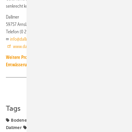
senkrecht kompatibel.
Dallmer
59757 Arnsberg
Telefon (0 29 32) 9 61 60
info@dallmer.de
www.dallmer.de
Weitere Produkt-Meldungen zum Thema Installations- und
Entwässerungstechnik
Teilen
Link kopieren
Tags
Bodenentwässerung
Bodengleiche Dusche
Dallmer
Duschrinne
Entwässerung
Produkte