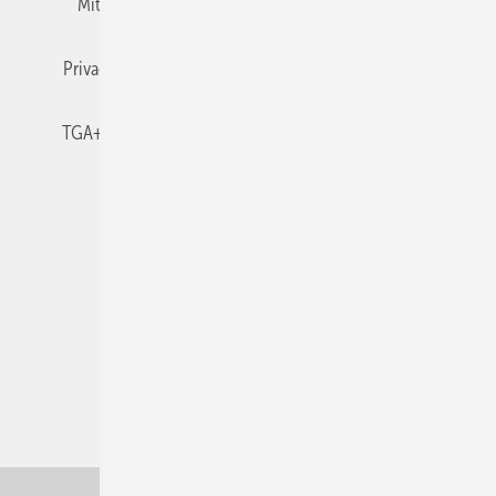
Mitgliedschaften und Engagement
Newsletter
Privacy Manager
RSS-Feed
TGA+E abonnieren
TGA+E-WissensCheck
Veranstaltungen / Webinare
© 2026 TGA+E Fachplaner