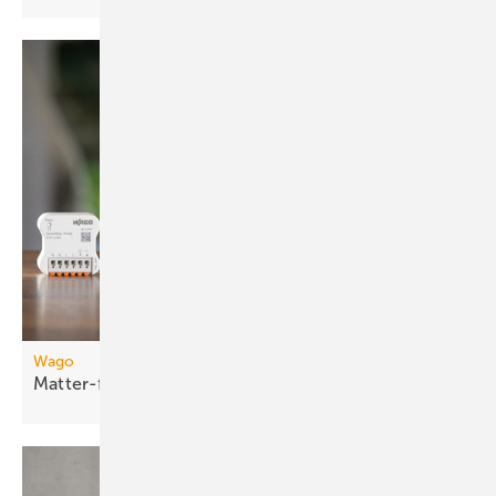
Wago
Matter-fähige
Smart-Home-Funkmodule