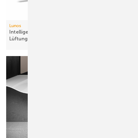
Lunos
Intelligente Fernbedienung für dezen­trale
Lüftungs­systeme