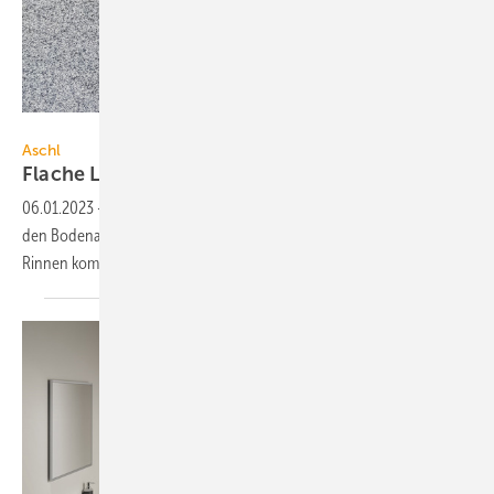
1A Edelstahl
Aschl
Flache Lösung zur
Bodenentwässerung
06.01.2023
-
Besonders für geringe Bodenaufbauhöhen hat Aschl
den Bodenablauf Eurosink Junior Slimline entwickelt. Er kann auch mit
Rinnen kombiniert
werde.