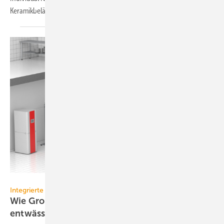
Keramikbelägen sowie
Naturstein.
ACO Haustechnik
Integrierte Systemlösungen
Wie Großküchen effizient und hygienisch
entwässert
werden