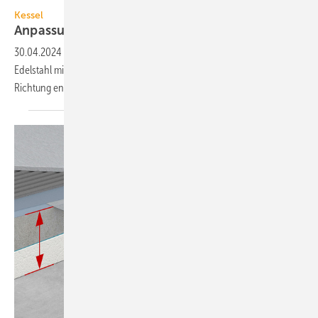
Kessel
Anpassungsfähiger Ablaufstutzen aus
Edelstahl
30.04.2024
-
Kessel hat einen Variofix-Ablaufstutzen aus V4A-
Edelstahl mit einem radialen Verschiebebereich von 5 mm in xy-
Richtung
entwickelt.