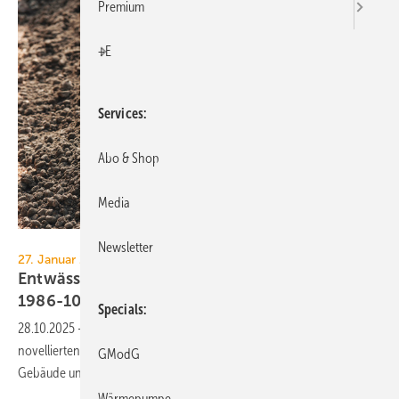
Premium
+E
Services
Abo & Shop
Media
Iryna - stock.adobe.com
Newsletter
27. Januar 2026, 10–12.30 Uhr, online
Entwässerung: Webinar zur Novelle der DIN
1986-100
Specials
28.10.2025
-
Der BTGA führt im Januar ein Webinar zum Entwurf der
novel­lier­ten Norm DIN 1986-100 „Entwäs­serungs­anlagen für
GModG
Gebäude und Grund­stücke“
durch.
Wärmepumpe