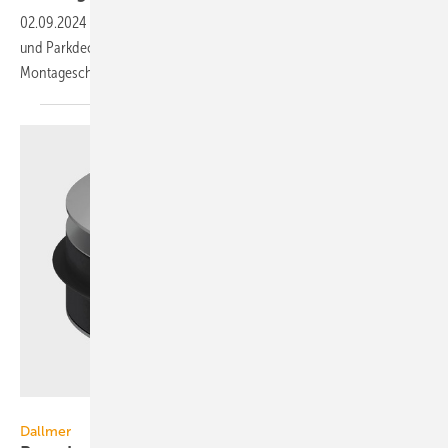
02.09.2024
-
Zur Ver­ein­fach­ung der Installa­tion von Schlitz-, Kasten-
und Park­deck­rinnen aus Edel­stahl stellt ACO Haustechnik eine
Montage­schie­ne zur
Ver­fü­gung.
Dallmer
Dallmer