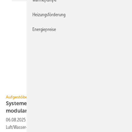
Heizungsförderung
Energiepreise
Systemair
Aufgestöbert
Systeme für die TGA+E: ae­ro­dy­na­misch,
modular,
de­sign­ori­en­tiert
06.08.2025
-
Brandgas-Ventilator, Heimladestation, R290-
Luft/Wasser-Wärmepumpe, hardwarefreie Gegensprechanlage,