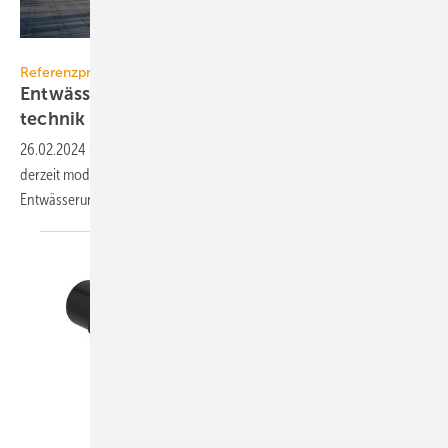
ACO Haustechnik
Referenzprojekt
Entwässerungs­technologie von ACO Haus­
technik im Sport­bad
Neckar­park
26.02.2024
-
Mit dem Sportpark Neckarpark in Stuttgart ging das
derzeit modernste Sportbad Deutschlands in Betrieb. Die
Entwässerungstechnik stammt von ACO
Haustechnik.