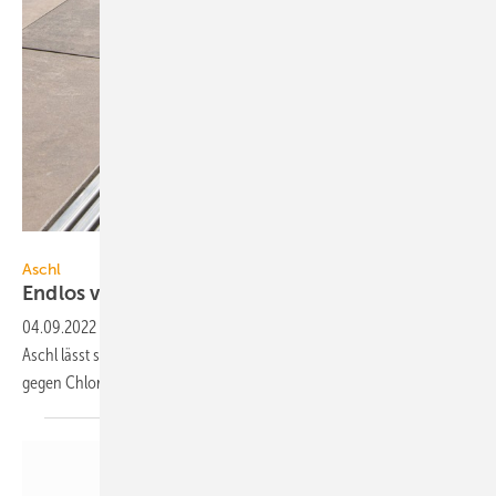
1A Edelstahl / MT-Foto
Aschl
Endlos verlängerbare
Terrassenrinne
04.09.2022
-
Die barfuß begehbare Terrassenrinne CLArin S15-T von
Aschl lässt sich endlos verlängern. Aus V4A ist sie unempfindlich
gegen Chlor und
Streusalz.