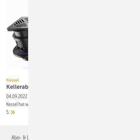
Kessel
Kessel
Kellerablauf mit
Rückstauverschluss
04.09.2022
-
Der Grundkörper des Kellerablaufs Universale Plus von
Kessel hat wahlweise einen Rückstauverschluss nach DIN 13564, Typ
5.
Abo- & Leserservice
AGB
Alle Inhalte chronologisch