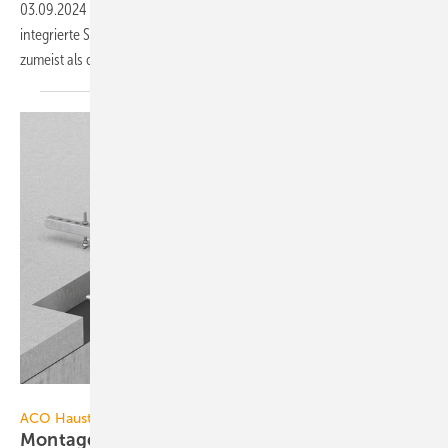
03.09.2024
-
Bei der Ent­wässerung von Groß­kü­chen erwei­sen sich
inte­grier­te System­lö­sun­gen ent­lang der ge­sam­ten Ent­wässerungs­kette
zu­meist als die bes­te
Wahl.
ACO Haustechnik
ACO Haustechnik
Montageschiene für
Entwässerungsrinnen