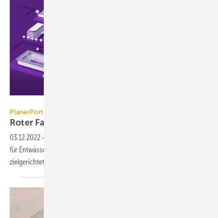
Kessel AG
PlanerPortal von Kessel
Roter Faden durch alle
Projektphasen
03.12.2022
-
Das PlanerPortal von Kessel stellt einen digitalen Service
für Entwässerungslösungen zur Verfügung, der in allen Projektphasen
zielgerichtet
unterstützt.