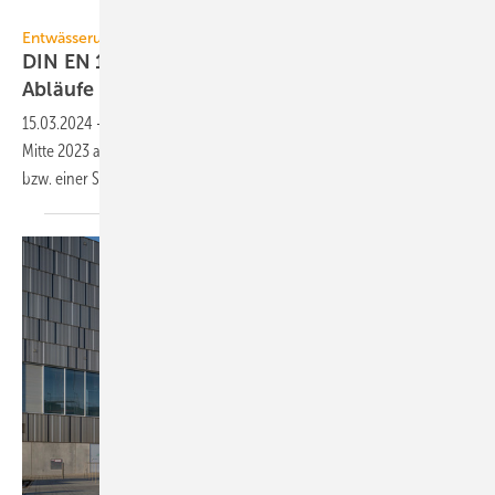
ACO Haustechnik
Entwässerungstechnik
DIN EN 1253: Teil 6 regelt jetzt auch flache
Abläufe
15.03.2024
-
Die DIN EN 1253 „Abläufe für Gebäude“ regelt seit
Mitte 2023 auch Entwässerungsgegenstände mit Geruchsverschluss
bzw. einer Sperrwasserhöhe von weniger als
50 mm.