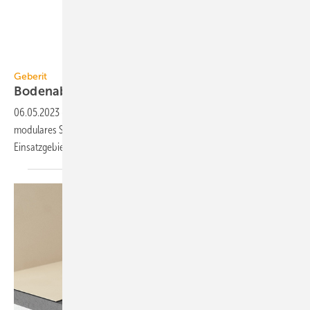
Geberit
Geberit
Bodenablauf für viele
Einsatzgebiete
06.05.2023
-
Der Bodenablauf Varino von Geberit deckt als
modulares System mit kombinierbarem Zubehör eine Vielzahl von
Einsatzgebieten im Gebäude und rundherum
ab.