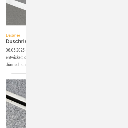
Dallmer
Dallmer
Duschrinne für fugenlose
Bäder
06.05.2023
-
Mit der CeraFrame Liquid hat Dallmer eine Duschrinne
entwickelt, die speziell auf die Anforderungen von fugenlosen
dünnschichtigen Spachtelsystemen abgestimmt
ist.