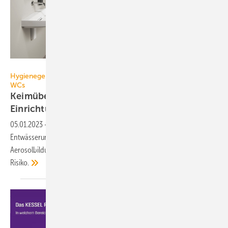
Geberit
Hygienegerechtes Design von Waschtischen, Duschen und
WCs
Keimübertragung in medizinischen
Einrichtungen
minimieren
05.01.2023
-
Infektionserreger können über
Entwässerungsgegenstände durch Zurückspritzen und
Aerosolbildung übertragen werden. Angepasste Produkte senken das
Risiko.