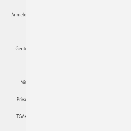
Anmelden
Anmeldung & Registrierung
Datenschutz
Editor's choice
E-Paper
Fachbeiträge
Gentner Verlag
Impressum
Karriere bei Gentner
Team
Mediaservice
Mitgliedschaften und Engagement
Newsletter
Privacy Manager
RSS-Feed
TGA+E abonnieren
TGA+E-WissensCheck
Veranstaltungen / Webinare