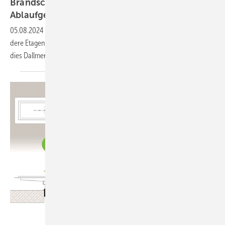
Brand­schutz­ele­mente für senk­rechte
Ablauf­ge­häuse
05.08.2024
-
Ein Feuer darf sich nicht über Ab­was­ser­lei­tun­gen in an­
de­re Eta­gen aus­brei­ten. Bei senk­rech­ten Ab­lauf­ge­häu­sen ver­hin­dern
dies
Dallmer-Brand­schutz­ele­mente.
Kessel