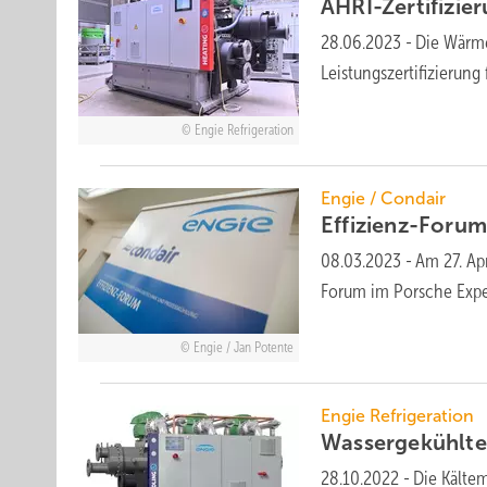
AHRI-Zertifizi
28.06.2023
-
Die Wärme
Leistungszertifizieru
Engie Refrigeration
Engie / Condair
Effizienz-Foru
08.03.2023
-
Am 27. Ap
Forum im Porsche Expe
Engie / Jan Potente
Engie Refrigeration
Wassergekühlt
28.10.2022
-
Die Kälte