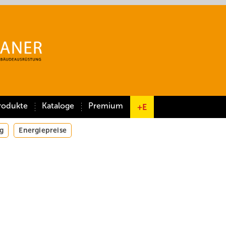
rodukte
Kataloge
Premium
+E
g
Energiepreise