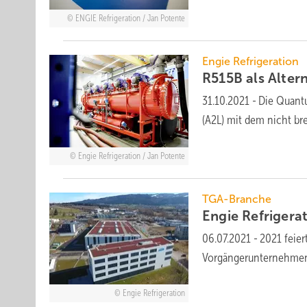
ENGIE Refrigeration / Jan Potente
Engie Refrigeration
R515B als Alter
31.10.2021
-
Die Quantu
(A2L) mit dem nicht br
Engie Refrigeration / Jan Potente
TGA-Branche
Engie Refrigera
06.07.2021
-
2021 feier
Vorgängerunternehmen 
Engie Refrigeration