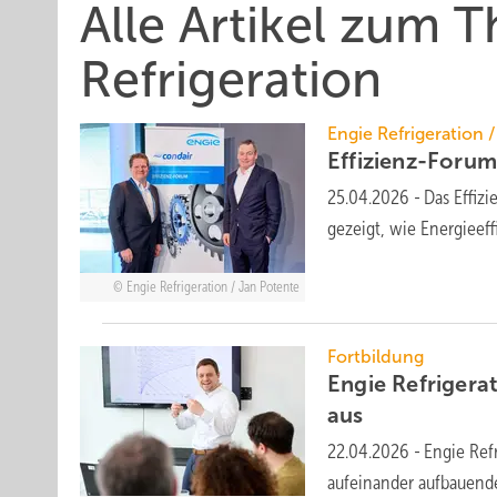
Alle Artikel zum 
Refrigeration
Engie Refrigeration 
Effizienz-Forum
25.04.2026
-
Das Effiz
gezeigt, wie Energieeff
Engie Refrigeration / Jan Potente
Fortbildung
Engie Refrigera
aus
22.04.2026
-
Engie Refr
auf­ein­ander auf­bau­en­