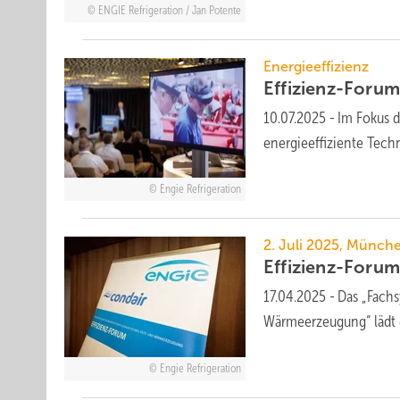
ENGIE Refrigeration / Jan Potente
Energieeffizienz
Effizienz-Forum 2
10.07.2025
-
Im Fokus d
energieeffiziente Tec
Engie Refrigeration
2. Juli 2025, Münch
Effizienz-Forum 
17.04.2025
-
Das „Fachs
Wärmeerzeugung“ lädt 
Engie Refrigeration