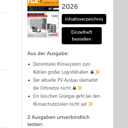
2026
Inhaltsverzeichnis
Einzelheft
bestellen
Aus der Ausgabe:
Dezentrales Klimasystem zum
Kühlen großer
Logistik­hallen
Der aktuelle PV-Ausbau über­lastet
die Orts­netze
nicht
Ein bisschen Grüngas geht bei den
Klima­schutz­zielen nicht
auf
2 Ausgaben unverbindlich
testen: