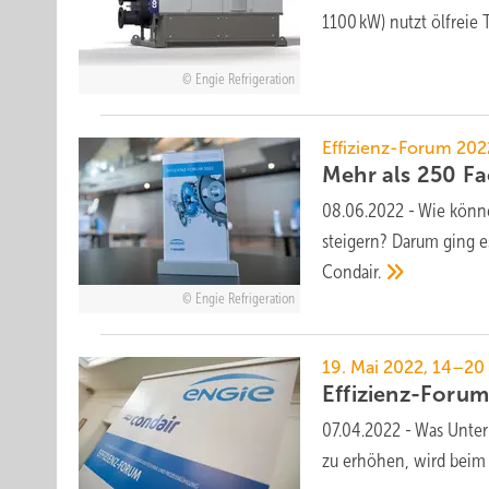
1100 kW) nutzt ölfreie 
Engie Refrigeration
Effizienz-Forum 202
Mehr als 250 Fa
08.06.2022
-
Wie könne
steigern? Darum ging e
Condair.
Engie Refrigeration
19. Mai 2022, 14–2
Effizienz-Forum
07.04.2022
-
Was Unter
zu erhöhen, wird beim