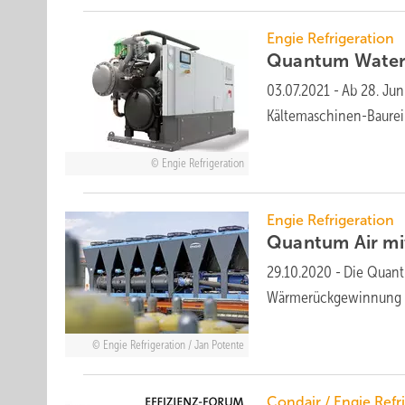
Engie Refrigeration
Quantum Water 
03.07.2021
-
Ab 28. Jun
Kältemaschinen-Baurei
Engie Refrigeration
Engie Refrigeration
Quantum Air m
29.10.2020
-
Die Quant
Wärmerückgewinnung er
Engie Refrigeration / Jan Potente
Condair / Engie Refr