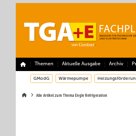
Springe
Springe
Springe
auf
auf
auf
Hauptinhalt
Hauptmenü
SiteSearch
Themen
Aktuelle Ausgabe
Archiv
P
GModG
Wärmepumpe
Heizungsförderun
Alle Artikel zum Thema Engie Refrigeration