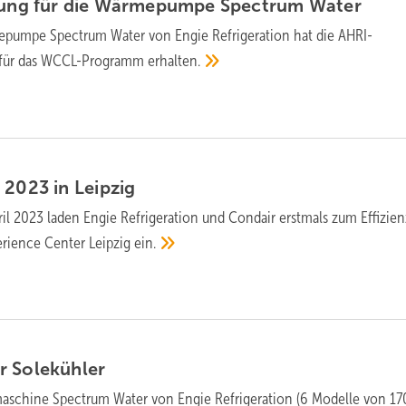
erung für die Wärmepumpe Spectrum
Water
pumpe Spectrum Water von Engie Refrigeration hat die AHRI-
ng für das WCCL-Programm
erhalten.
m 2023 in
Leipzig
ril 2023 laden Engie Refrigeration und Condair erstmals zum Effizien
rience Center Leipzig
ein.
er
Solekühler
maschine Spectrum Water von Engie Refrigeration (6 Modelle von 170