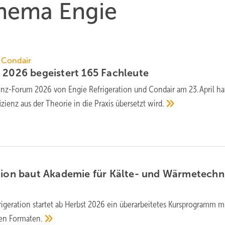
Thema Engie
/ Condair
 2026 begeistert 165
Fachleute
ienz-Forum 2026 von Engie Refrigeration und Condair am 23. April ha
izienz aus der Theorie in die Praxis übersetzt
wird.
tion baut Aka­de­mie für Kälte- und Wärme­techn
igeration startet ab Herbst 2026 ein über­ar­bei­tetes Kurs­pro­gramm mi
den
For­maten.