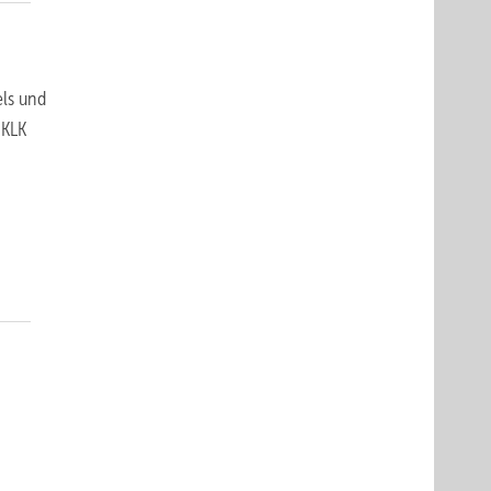
els und
 KLK