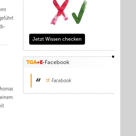
erm
geführt
ds-
Jetzt Wissen checken
Facebook
Facebook
 Thomas
 seinem
it