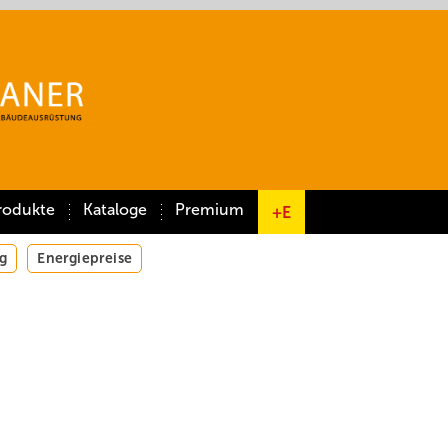
rodukte
Kataloge
Premium
+E
g
Energiepreise