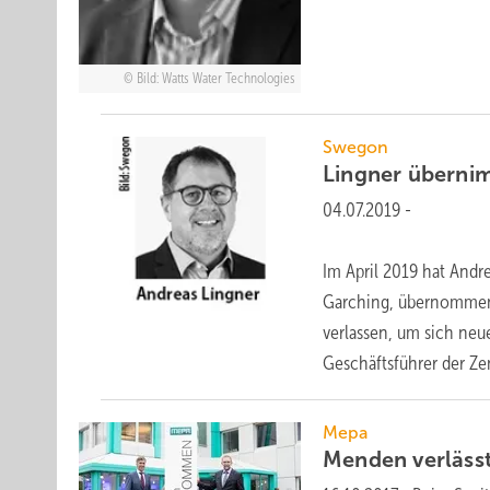
Bild: Watts Water Technologies
Swegon
Lingner übern
04.07.2019
-
Im April 2019 hat And
Garching, übernommen.
verlassen, um sich neu
Geschäftsführer der Z
Mepa
Menden verläss