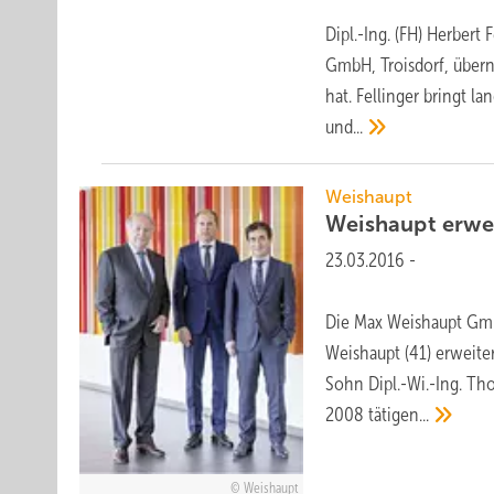
Dipl.-Ing. (FH) Herber
GmbH, Troisdorf, übern
hat. Fellinger bringt 
und...
Weishaupt
Weishaupt erwe
23.03.2016
-
Die Max Weishaupt Gmb
Weishaupt (41) erweite
Sohn Dipl.-Wi.-Ing. Th
2008
tätigen...
Weishaupt