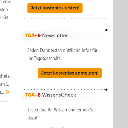
h eine
Jetzt kostenlos testen!
hsten
leibt
Newsletter
Jeden Donnerstag nützliche Infos für
Ihr Tagesgeschäft.
Jetzt kostenlos anmelden!
phetal,
zum 1.
...
WissensCheck
Testen Sie Ihr Wissen und lernen Sie
dazu!