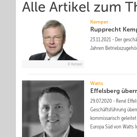
Alle Artikel zum
Kemper
Rupprecht Kemp
23.11.2021
-
Der geschä
Jahren Betriebszugehö
Kemper
Watts
Effelsberg übe
29.07.2020
-
René Effel
Geschäftsführung überno
kommissarisch geleitet
Europa Süd von Watts
I