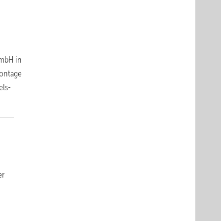
GmbH in
Montage
els-
er