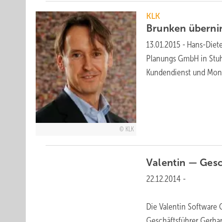
KLK
Brunken übern
13.01.2015
-
Hans-Diete
Planungs GmbH in Stuh
Kundendienst und Mon
KLK
Valentin — Ges
22.12.2014
-
Die Valentin Software 
Geschäftsführer Gerhar