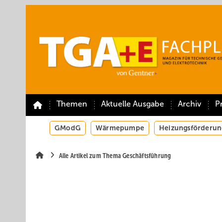
Springe
Springe
Springe
auf
auf
auf
Hauptinhalt
Hauptmenü
SiteSearch
Themen
Aktuelle Ausgabe
Archiv
P
GModG
Wärmepumpe
Heizungsförderun
Alle Artikel zum Thema Geschäftsführung