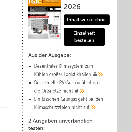
2026
Inhaltsverzeichnis
Einzelheft
bestellen
Aus der Ausgabe:
Dezentrales Klimasystem zum
Kühlen großer
Logistik­hallen
n
Der aktuelle PV-Ausbau über­lastet
die Orts­netze
nicht
Ein bisschen Grüngas geht bei den
Klima­schutz­zielen nicht
auf
2 Ausgaben unverbindlich
testen: