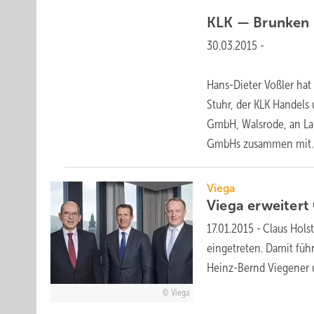
KLK — Brunken
30.03.2015
-
Hans-Dieter Voßler ha
Stuhr, der KLK Handel
GmbH, Walsrode, an Lar
GmbHs zusammen
mit..
Viega
Viega erweitert
17.01.2015
-
Claus Hols
eingetreten. Damit füh
Heinz-Bernd Viegener 
Viega