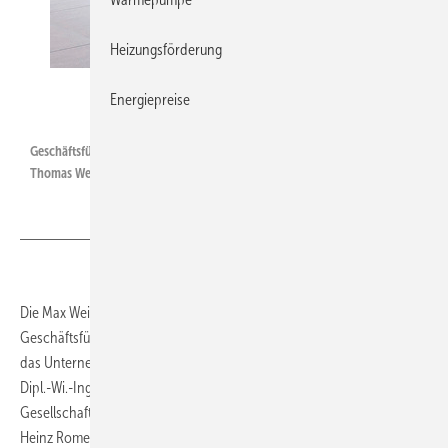
Heizungsförderung
Weishaupt
Energiepreise
Geschäftsführung der Weishaupt-Gruppe (v. l.): Siegfried Weishaupt,
Thomas Weishaupt, Karl-Heinz Romer.
Die Max Weishaupt GmbH hat mit Wirkung zum 1. Februar 2016 die
Geschäftsführung mit Thomas Weishaupt (41) erweitert. Damit wird
das Unternehmen von Dipl.-Ing. Siegfried Weishaupt, seinem Sohn
Dipl.-Wi.-Ing. Thomas Weishaupt (beide geschäftsführende
Gesellschafter) und dem seit 2008 tätigen Geschäftsführer Dr. Karl-
Heinz Romer (56) geführt. In Verbindung mit der Berufung in die