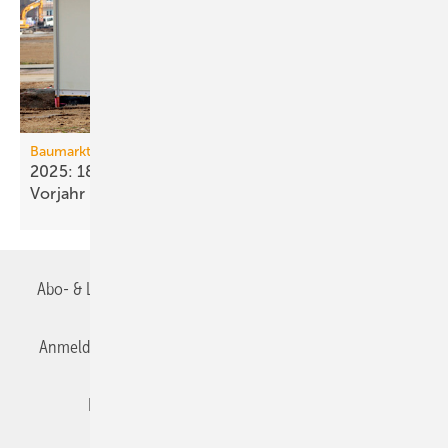
Baumarkt
2025: 18 % weniger Bau­fertig­stellun­gen als im
Vorjahr
Abo- & Leserservice
AGB
Alle Inhalte chronologisch
Anmelden
Anmeldung & Registrierung
Datenschutz
Editor's choice
E-Paper
Fachbeiträge