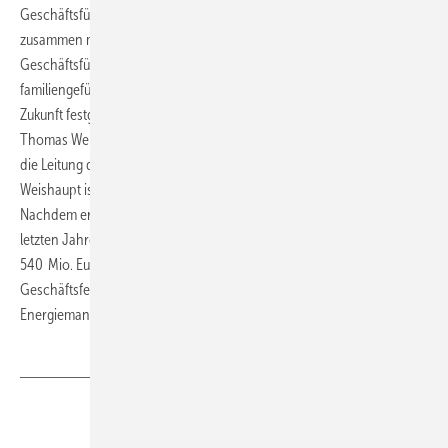
Geschäftsführung der Max Weishaupt GmbH, trat Thomas Weishaupt
zusammen mit Dr. Karl-Heinz Romer gleichzeitig in die
Geschäftsführung der Weishaupt Holding ein. Damit hat das
familiengeführte Unternehmen Weishaupt die Ausrichtung für die
Zukunft festgelegt. Insbesondere mit der Berufung seines Sohnes
Thomas Weishaupt in die Geschäftsführung hat Siegfried Weishaupt
die Leitung des Unternehmens in Familienhand gesichert. Thomas
Weishaupt ist bereits seit über zehn Jahren im Unternehmen tätig.
Nachdem er zunächst den Auslandsvertrieb geleitet hatte, kam in den
letzten Jahren der Inlandsvertrieb mit dazu. Weishaupt ist mit über
540 Mio. Euro Umsatz eines der führenden Unternehmen in den
Geschäftsfeldern Energietechnik, Energiegewinnung und
Energiemanagement.
www.weishaupt.de
Teilen
Link kopieren