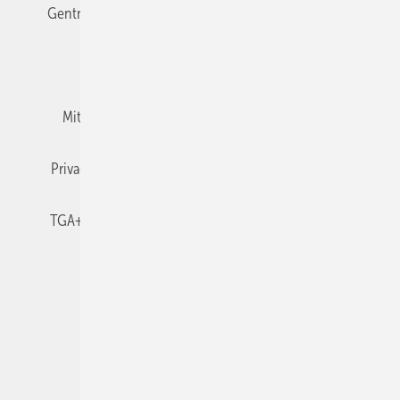
Gentner Verlag
Impressum
Karriere bei Gentner
Team
Mediaservice
Mitgliedschaften und Engagement
Newsletter
Privacy Manager
RSS-Feed
TGA+E abonnieren
TGA+E-WissensCheck
Veranstaltungen / Webinare
© 2026 TGA+E Fachplaner