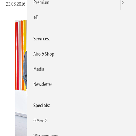
Premium
23.03.2016
|
Veröffentlicht in
Ausgabe 04-2016
|
Druckvorschau
+E
Services
Abo & Shop
Media
Newsletter
Specials
GModG
Wärmepumpe