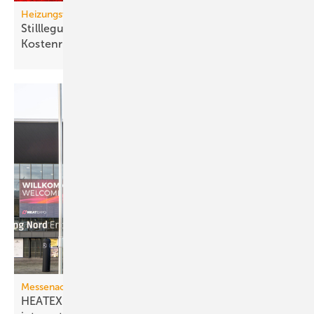
Heizungswende
Stilllegung von Gasnetzen: neue Gas-Heizung ein
Kostenrisiko
Messenachlese
HEATEXPO 2025: Besucherplus und