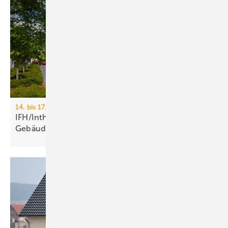
14. bis 17. April 2026, Messe Nürnberg
IFH/Intherm 2026: Sanitär-, Haus- und
Ge­bäu­de­tech­nik