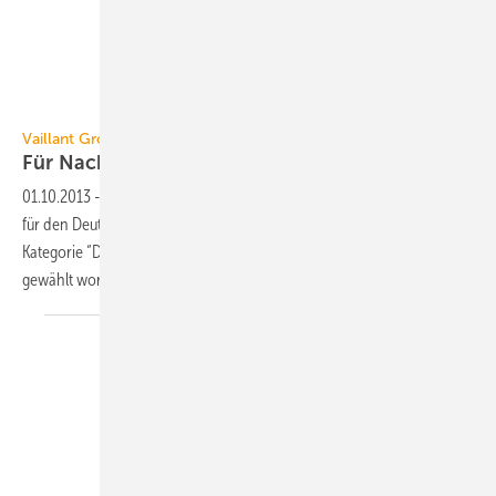
Vaillant Group
Für Nachhaltigkeitspreis 2013
nominiert
01.10.2013
-
Vaillant ist mit dem Nachhaltigkeitsprogramm S.E.E.D.S.
für den Deutschen Nachhaltigkeitspreise 2013 unter die Top 3 in der
Kategorie “Deutschlands nachhaltigste Zukunftsstrategien (Konzern)“
gewählt
worden.