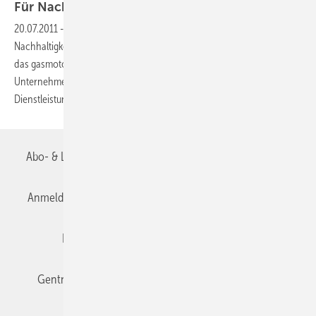
Für Nachhaltigkeitspreis
nominiert
20.07.2011
-
Vaillant ist zum dritten Mal in Folge für den Deutschen
Nachhaltigkeitspreis nominiert worden. Die Expertenjury überzeugte
das gasmotorische Mikro-BHKW ecopower 1.0 und wählte das
Unternehmen unter die Top 3 in der Kategorie Produkte /
Dienstleistungen.
Abo- & Leserservice
AGB
Alle Inhalte chronologisch
Anmelden
Anmeldung & Registrierung
Datenschutz
Editor's choice
E-Paper
Fachbeiträge
Gentner Verlag
Impressum
Karriere bei Gentner