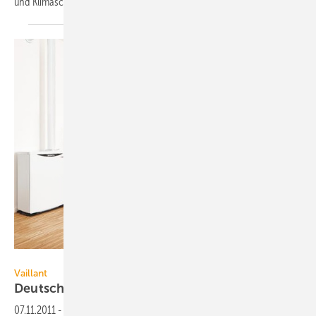
und
Klimaschutz.
Vaillant
Vaillant
Deutscher Nachhaltigkeitspreis für
Vaillant
07.11.2011
-
Mit seinem Mikro-Heizkraftwerk ecopower 1.0 hat Vaillant