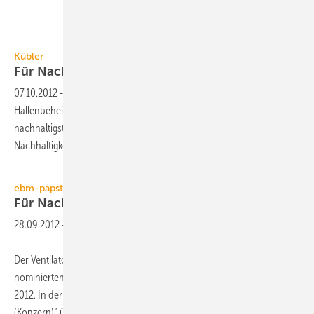
Kübler
Für Nachhaltigkeitspreis 2012
nominiert
07.10.2012
-
Mit dem Gesamtsystem zur energieeffizienten
Hallenbeheizung H.Y.B.R.I.D. ist Kübler in der Kategorie “Deutschlands
nachhaltigste Produkte und Dienstleistungen“ für den Deutschen
Nachhaltigkeitspreis 2012 nominiert
worden.
ebm-papst
Für Nachhaltigkeitspreis
nominiert
28.09.2012
-
Der Ventilatorenspezialist ebm-papst, Mulfingen, zählt zu den drei
nominierten Unternehmen für den Deutschen Nachhaltigkeitspreis
2012. In der Kategorie „Deutschlands nachhaltigste Zukunftsstrategie
(Konzern)“ überzeugte das Technologieunternehmen die Expertenjury