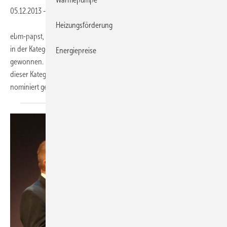
05.12.2013
-
Heizungsförderung
ebm-papst, Mulfingen, hat den Deutschen Nachhaltigkeitspreis 2013
in der Kategorie „Deutschlands nachhaltigste Unternehmen“
Energiepreise
gewonnen. Der Weltmarktführer von Ventilatoren und Motoren war in
dieser Kategorie sowie für den Sonderpreis „Ressourceneffizienz“
nominiert gewesen. Der Preis wird
seit...