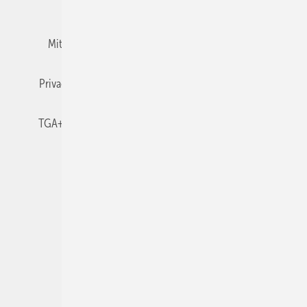
Team
Mediaservice
Mitgliedschaften und Engagement
Newsletter
Privacy Manager
RSS-Feed
TGA+E abonnieren
TGA+E-WissensCheck
Veranstaltungen / Webinare
© 2026 TGA+E Fachplaner