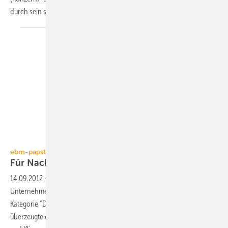
durch sein seit
Jahren...
ebm-papst
Für Nachhaltigkeitspreis
nominiert
14.09.2012
-
ebm-papst gehört zu den drei nominierten
Unternehmen für den Deutschen Nachhaltigkeitspreis 2012. In der
Kategorie “Deutschlands nachhaltigste Zukunftsstrategie (Konzern)“
überzeugte ebm-papst durch sein Engagement für Energieeffizienz