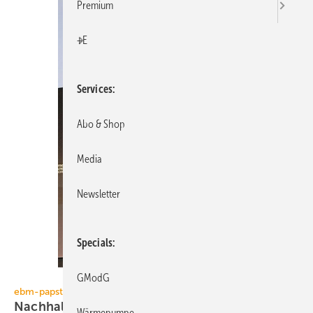
Premium
+E
Services
Abo & Shop
Media
Newsletter
Specials
GModG
Steffen Höft
ebm-papst
Nachhaltigkeitspreis für
ebm-papst
Wärmepumpe