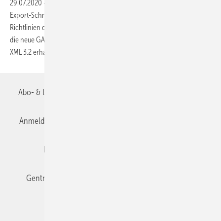
29.07.2020
-
Orca Software hat im Mail 2020 mit der GAEB-XML-
Export-Schnittstelle von Ausschreiben.de die Prüfung nach den
Richtlinien des Bundesverbands Bausoftware (BVBS) bestanden und
die neue GAEB-Zertifizierung im Bereich „Textersteller“ nach GAEB DA
XML 3.2 erhalten. Ausschreiben.de hat sich in
der...
Abo- & Leserservice
AGB
Alle Inhalte chronologisch
Anmelden
Anmeldung & Registrierung
Datenschutz
Editor's choice
E-Paper
Fachbeiträge
Gentner Verlag
Impressum
Karriere bei Gentner
Team
Mediaservice