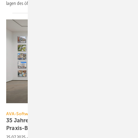
la­gen des öffent­li­chen und pri­va­ten Bau­rechts
zusammen.
Orca Software
AVA-Software
35 Jahre Orca Software: Pro­jekt­ga­le­rie zeigt
Pra­xis-Bei­spie­le
25.07.2025
-
Orca Software feiert 35-jähriges Bestehen und hat