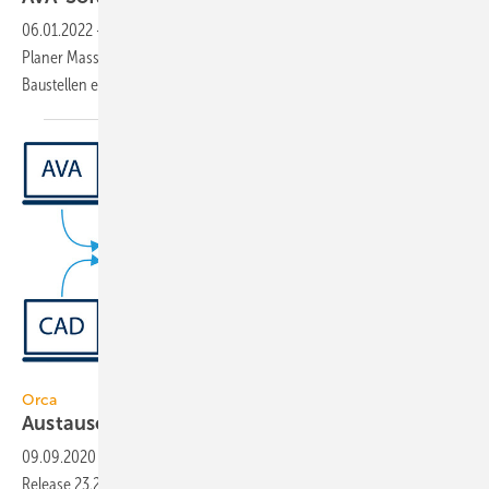
06.01.2022
-
Neue Funktionen in AVA-Software sorgen dafür, dass
Planer Massen und Kosten aus dem BIM-Modell präzise ermitteln und
Baustellen einfacher managen
können.
Bild: Orca
Orca
Austausch von
BIM-LV-Containern
09.09.2020
-
Für den optimierten Datenaustausch sind mit dem
Release 23.2 zwei weitere Formate in Orca AVA implementiert worden: