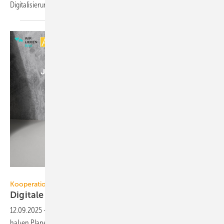
Digitalisierung von Bauprojekten zu
beschleunigen.
WirliebenBau
Kooperation
Digitale Bauplanung trifft
Weiterbildung
12.09.2025
-
Während der Online-Fort­bil­dun­gen von Wir­lieben­Bau
haben Planer künftig Zugriff auf Aus­schrei­bungs­texte und Pro­dukt­