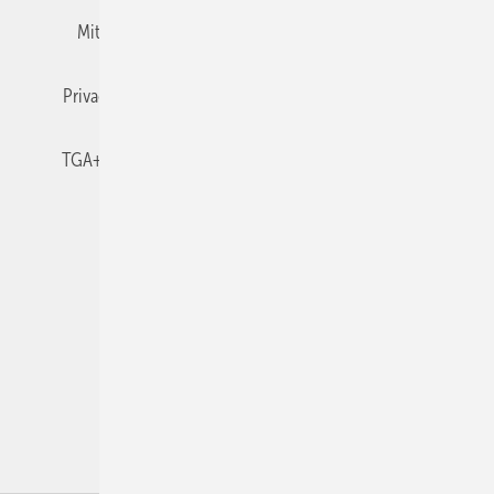
Mitgliedschaften und Engagement
Newsletter
Privacy Manager
RSS-Feed
TGA+E abonnieren
TGA+E-WissensCheck
Veranstaltungen / Webinare
© 2026 TGA+E Fachplaner