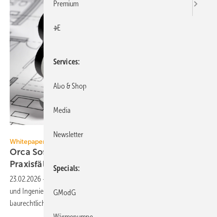
Premium
+E
Services
Abo & Shop
Media
Orca Software
Newsletter
Whitepaper
Orca Software ver­an­schau­licht Bau­recht mit
Pra­xis­fäl­len
Specials
23.02.2026
-
Ein neues Whitepaper von Orca Software gibt Planern
und Ingenieuren anhand von Gerichtsurteilen Einblicke in aktuelle
GModG
baurechtliche
Konflikte.
Wärmepumpe