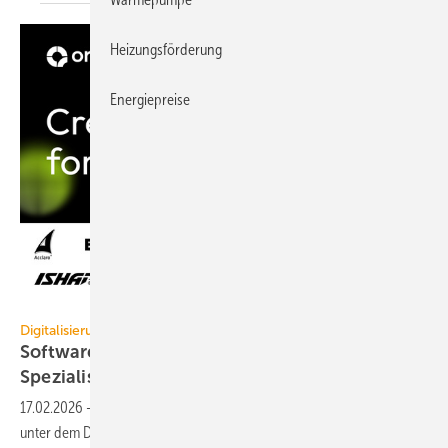
Heizungsförderung
Energiepreise
Orca Software
Digitalisierung
Software-Allianz: Orca Group bün­delt 8
Spe­zia­lis­ten
17.02.2026
-
8 Softwareunternehmen der Baubranche schließen sich
unter dem Dach der Orca Group zusammen. Ziel ist es, die