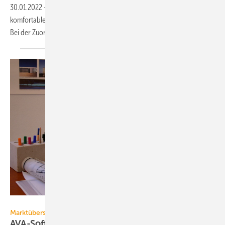
30.01.2022
-
Orca AVA bietet mit einem Funktionsupdate den
komfortablen Import von Leistungsverzeichnissen in Excel-Dateien.
Bei der Zuordnung unterstützt eine
Vorlage.
Walter Riemenschneider, Nova Building IT
Marktübersicht
AVA-Software: Digitale
Multitalente