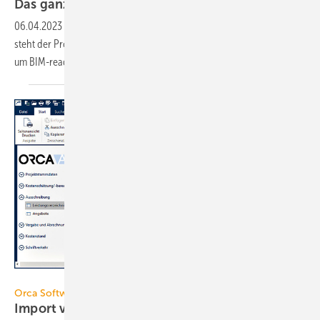
Das ganze Potenzial von BIM-Objekten
nutzen
06.04.2023
-
Wohin und wie entwickelt sich die BIM-Dynamik? Wo
steht der Prozess aktuell? Was brauchen die Akteure der Baubranche,
um BIM-ready zu
werden?
Orca
Orca Software
Import von Excel-Dateien in Orca
AVA