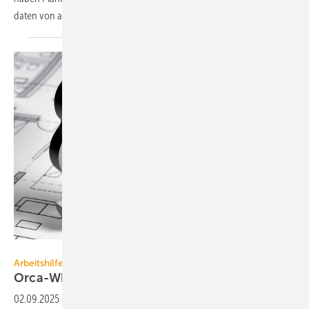
daten von
aus­schrei­ben.de
Orca Software
Arbeitshilfe
Orca-White­pa­per „Bau­recht in der
Praxis“
02.09.2025
-
Das Orca-Whitepaper fasst ver­ständ­lich zen­tra­le Grund­