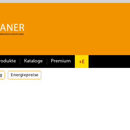
rodukte
Kataloge
Premium
+E
g
Energiepreise