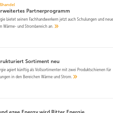
oßhandel
r­wei­ter­tes
Part­ner­pro­gramm
ergie bietet seinen Fachhandwerkern jetzt auch Schulungen und neu
den Wärme- und Strombereich
an.
strukturiert Sortiment
neu
rgie agiert künftig als Vollsortimenter mit zwei Produktschienen für
ösungen in den Bereichen Wärme und
Strom.
nd ezee Energy wird Ritter
Energie