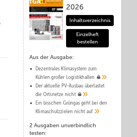
2026
Inhaltsverzeichnis
e
Einzelheft
bestellen
Aus der Ausgabe:
Dezentrales Klimasystem zum
Kühlen großer
Logistik­hallen
Der aktuelle PV-Ausbau über­lastet
die Orts­netze
nicht
Ein bisschen Grüngas geht bei den
Klima­schutz­zielen nicht
auf
2 Ausgaben unverbindlich
testen: