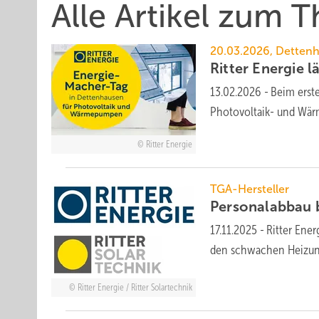
Alle Artikel zum 
20.03.2026, Detten
Ritter Energie l
13.02.2026
-
Beim erste
Photo­vol­taik- und Wär­
Ritter Energie
TGA-Hersteller
Personalabbau b
17.11.2025
-
Ritter Ene
den schwachen Heizungs
Ritter Energie / Ritter Solartechnik