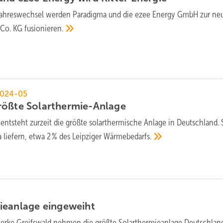
ahreswechsel werden Paradigma und die ezee Energy GmbH zur ne
 Co. KG
fusionieren.
2024-05
rößte
Solarthermie-Anlage
 entsteht zurzeit die größte solarthermische Anlage in Deutschland. S
liefern, etwa 2 % des Leipziger
Wärmebedarfs.
ieanlage
eingeweiht
werke Greifswald nehmen die größte Solarthermieanlage Deutschland