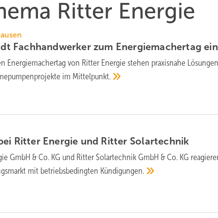
Thema Ritter Energie
hausen
ädt Fach­hand­wer­ker zum Ener­gie­macher­tag
ein
n Energie­macher­tag von Ritter Energie stehen praxis­nahe Lösun­gen
me­pum­pen­pro­jek­te im
Mit­tel­punkt.
ei Ritter Energie und Ritter
Solartechnik
rgie GmbH & Co. KG und Ritter Solartechnik GmbH & Co. KG rea­giere
­markt mit betriebs­be­ding­ten
Kündi­gungen.