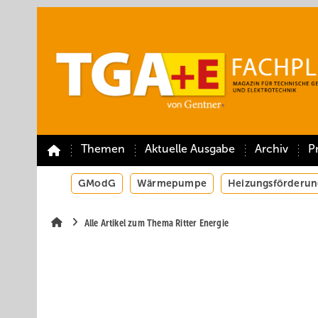
Springe
Springe
Springe
auf
auf
auf
Hauptinhalt
Hauptmenü
SiteSearch
Themen
Aktuelle Ausgabe
Archiv
P
GModG
Wärmepumpe
Heizungsförderun
Alle Artikel zum Thema Ritter Energie