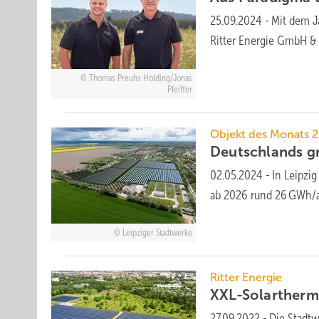
25.09.2024
-
Mit dem J
Ritter Energie GmbH &
Thomas Preuhs Holding/Jonas
Pfeiffer
Objekt des Monats 
Deutschlands g
02.05.2024
-
In Leipzig
ab 2026 rund 26 GWh/a 
Leipziger Stadtwerke
Ritter Energie
XXL-Solartherm
27.09.2022
-
Die Stadt