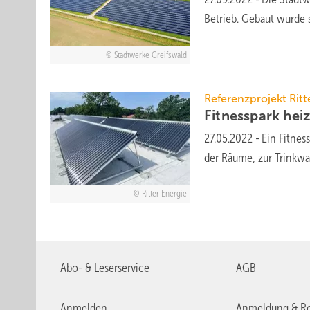
Betrieb. Gebaut wurde 
Stadtwerke Greifswald
Referenzprojekt Ritt
Fitnesspark hei
27.05.2022
-
Ein Fitnes
der Räume, zur Trinkw
Ritter Energie
Abo- & Leserservice
AGB
Anmelden
Anmeldung & Re