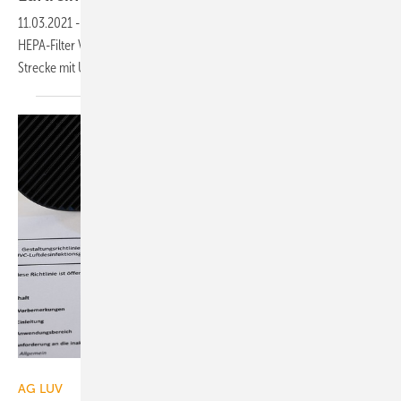
11.03.2021
-
Der Luftreiniger von Johnson Controls entfernt mit H14-
HEPA-Filter Viren aus der behandelten Raumluft, optional gibt es eine
Strecke mit
UV-C-Strahlung.
AG LUV
AG LUV