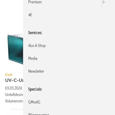
Premium
+E
Services
Abo & Shop
Media
Colt International
Newsletter
Colt
UV-C-Umluftdesinfektionsgerät
03.03.2024
-
Der LumiStream von Colt ist ein UV-C-
Specials
Umluftdesinfektionsgerät zur Entkeimung der Raumluft mit einem
3
Volumenstrom von 5000 m
/h für den industriellen
Sektor.
GModG
Wärmepumpe