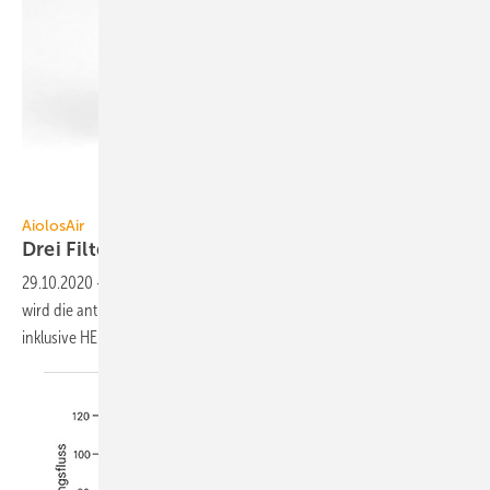
AiolosAir
AiolosAir
Drei Filter plus
UV-C-Sterilisation
29.10.2020
-
Bei dem mobilen Luftreiniger PuriClean von AiolosAir
wird die antimikrobielle Wirksamkeit durch vier Reinigungsstufen
inklusive HEPA-Filter
erreicht.