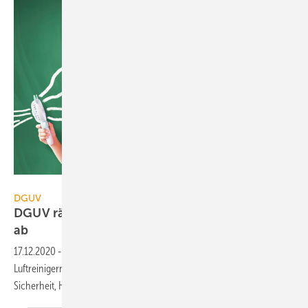
Tomwang112 / iStock / Getty Images Plus
DGUV
DGUV rät von Eigenbau-Lüftungen in Schulen
ab
17.12.2020
-
Die gesetzliche Unfallversicherung rät von Eigenbau-
Luftreinigern und -Lüftungsanlagen in Schulen wegen Bedenken bei
Sicherheit, Hygiene und Brandschutz
ab.