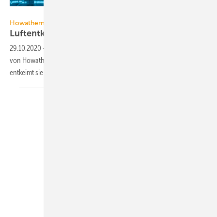
Howatherm / Atelier Schillerkrenz
Howatherm
Luftentkeimung mit
UV-C-Strahlung
29.10.2020
-
Der anschlussfertige Gerätschrank UV-Unit compact
von Howatherm filtert keimbelastete Raumluft mechanisch und
entkeimt sie mit
UVC-Strahlung.