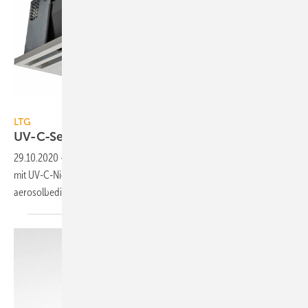
LTG
LTG
UV-C-Sekundärluftreinigungsgeräte
29.10.2020
-
UVC SterilVentilation von LTG ist ein Decken-Einbaugerät
mit UV-C-Niederdruckstrahlern zur Verringerung der
aerosolbedingten Virenlast im
Raum.