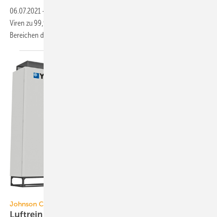
06.07.2021
-
Eine leistungsfähige UV-C-Entkeimung tötet Corona-
Viren zu 99,99 % ab. UV-C-Umluftgeräte können so in sensiblen
Bereichen die Frischluftzufuhr
ergänzen.
Johnson Controls
Johnson Controls
Luftreiniger mit
H14-HEPA-Filter