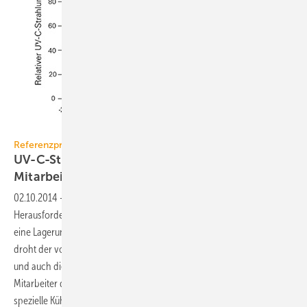
Bild: Bäro
Referenzprojekt Bäro
UV-C-Strahlung schützt Früchte und
Mitarbeiter
02.10.2014
-
Exotische Früchte stellen eine organisatorische
Herausforderung dar. Die Beschaffenheit der sensiblen Exoten fordert
eine Lagerung unter optimal temperierten Luftverhältnissen – sonst
droht der vorzeitige Verderb. Um diesen wirtschaftlichen Schaden
und auch die mit dem Verderb einhergehende Belastung der
Mitarbeiter durch Schimmelpilze und Bakterien zu reduzieren, sind
spezielle Kühlkonzepte mit einer Entkeimung der Luft notwendig.