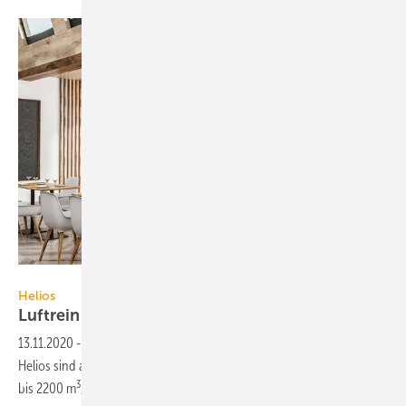
Helios
Helios
3
Luftreiniger bis 2200
m
/h
13.11.2020
-
Die Luftreiniger AirPal aus dem Antivirus-Programm von
Helios sind als H14-HEPA- und als UV-C-Ausführung mit Luftleistungen
3
bis 2200 m
/h
erhältlich.