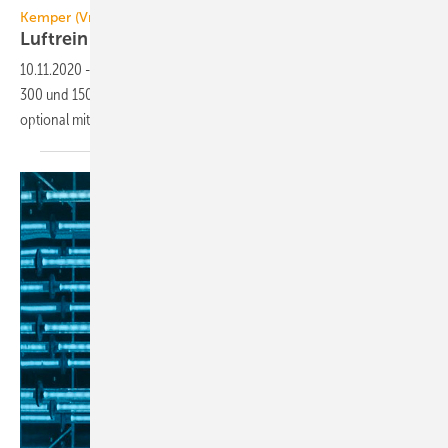
Kemper (Vreden)
Luftreiniger mit
UV-C-Einheit
10.11.2020
-
Der Luftreiniger AirCo2ntrol von Kemper kann zwischen
3
300 und 1500 m
/h betrieben werden. Der H14-HEPA-Filter kann
optional mit UV-C-Licht bestrahlt
werden.