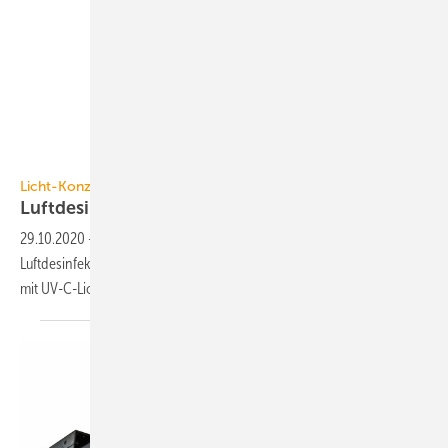
Licht-Konzept & Form AG
Licht-Konzept & Form AG
Luftdesinfektionsanlage für
Aufzüge
29.10.2020
-
Eine von Licht-Konzept & Form AG entwickelte
Luftdesinfektionsanlage befreit in Aufzugskabinen die angesaugte Luft
mit UV-C-Licht von
Viren.