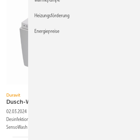
Heizungsförderung
Energiepreise
Duravit AG
Duravit
Dusch-WC mit
UV-C-Desinfektion
02.03.2024
-
Per App lässt sich fast alles steuern. Nun auch die WC-
Des­in­fek­tion mit UV-C-Strahlung, wie Duravit mit dem Dusch-WC
SensoWash Starck f Pro
zeigt.