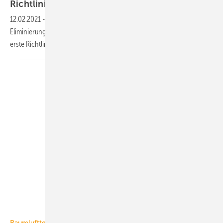
Richtlinie für mobile
UV-C-Entkeimungsgeräte
12.02.2021
-
Für mobile UV-C-Entkeimungsgeräte – u. a. zur
Eliminierung von SARS-CoV-2-Viren in Räumen – gibt es jetzt eine
erste Richtlinie für einen
Mindeststandard.
BTGA / LTZ GmbH, Berlin
Raumlufttechnik