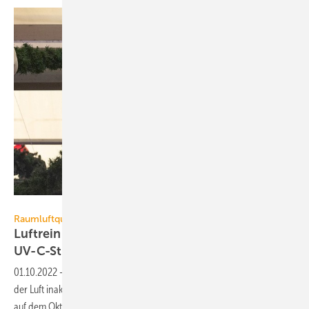
K. Jungblut / Festhalle Schottenhamel
Raumluftqualität
Luftreinigung: Oktoberfest als Härtetest für
UV-C-Strahlung
01.10.2022
-
Kann UV-C-Technik bei Großevents Mikroorganismen in
der Luft inaktivieren? Das Fraunhofer-Institut für Bauphysik hat dies
auf dem Oktoberfest
untersucht.