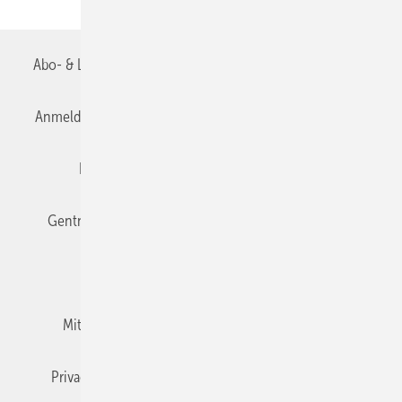
Abo- & Leserservice
AGB
Alle Inhalte chronologisch
Anmelden
Anmeldung & Registrierung
Datenschutz
Editor's choice
E-Paper
Fachbeiträge
Gentner Verlag
Impressum
Karriere bei Gentner
Team
Mediaservice
Mitgliedschaften und Engagement
Newsletter
Privacy Manager
RSS-Feed
TGA+E abonnieren