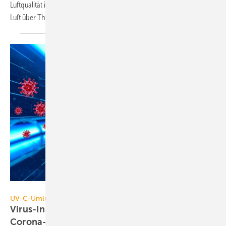
Luftqualität informiert das Vortragsareal On Air – Forum Lebensmittel
Luft über Themen / Trends der
Branche.
LTG
UV-C-Umluftgeräte
Virus-Inaktivierung: So tötet UV-C-Entkeimung
Corona-Viren
ab