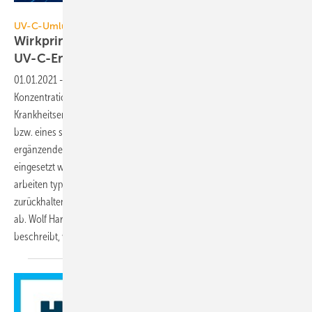
LTG
UV-C-Umluftgeräte zur Inaktivierung von Viren
Wirkprinzip und Vorteile der
UV-C-Entkeimung
01.01.2021
-
Sekundärluft-Entkeimungsgeräte setzen die
Konzentration aerosolgebundener Viren und anderer
Krankheitserreger herab und senken so das Risiko einer Ansteckung
bzw. eines schweren Krankheitsverlaufs. Darum können sie als
ergänzende Maßnahme zur Frischluftzufuhr in sensiblen Bereichen
eingesetzt werden. Die derzeit am Markt angebotenen Geräte
arbeiten typischerweise entweder mit HEPA-Filtern, die Keime
zurückhalten, oder töten die Krankheitserreger mit ultraviolettem Licht
ab. Wolf Hartmann, Vorstandsvorsitzender der LTG Aktiengesellschaft,
beschreibt, was für die UV-C-Entkeimung
spricht.