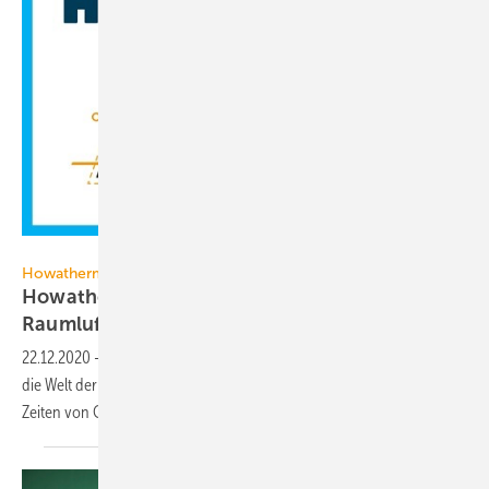
Getty Images // Howatherm
Howatherm
Howatherm: Wissens-Podcast zu
Raumlufttechnik
22.12.2020
-
Ein Wissens-Podcast von Howatherm informiert rund um
die Welt der Raumlufttechnik. Die erste Folge: „Raumlufttechnik in
Zeiten von
Covid-19“.