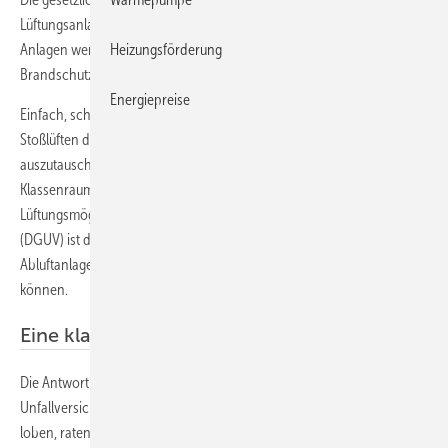
Lüftungsanlagen „Marke Eigenbau“ in Schulen ab: „Bei selbstgebauten
Heizungsförderung
Anlagen werden Fragen der Sicherheit, der Hygiene und des
Brandschutzes nicht ausreichend beachtet.“
Energiepreise
Einfach, schnell und effektiv: Während der Coronavirus-Pandemie ist
Stoßlüften das Mittel der Wahl, um die Luft im Klassenraum
auszutauschen. Weil es dabei kurzfristig zu einem Temperaturabfall im
Klassenraum kommen kann, wird vielerorts nach anderen
Lüftungsmöglichkeiten gesucht. Die gesetzliche Unfallversicherung
(DGUV) ist deshalb der Frage nachgegangen, ob selbstgebaute
Abluftanlagen oder UV-C-Luftreiniger Alternativen zum Stoßlüften sein
können.
Eine klare Absage
Die Antwort ist eindeutig, obwohl die Fachleute der gesetzlichen
Unfallversicherung das Engagement von Schüler und Lehrkräfte
loben, raten sie von der Verwendung von Eigenbaulösungen ab.