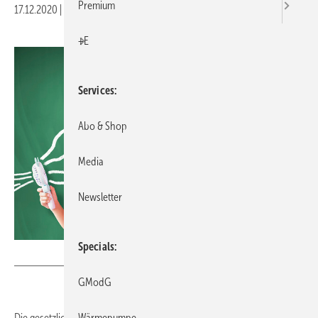
Premium
17.12.2020
|
Druckvorschau
+E
Services
Abo & Shop
Media
Newsletter
Specials
Tomwang112 / iStock / Getty Images Plus
GModG
Wärmepumpe
Die gesetzliche Unfallversicherung (DGUV) rät von Luftreinigern und