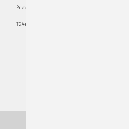
Privacy Manager
RSS-Feed
TGA+E abonnieren
TGA+E-WissensCheck
Veranstaltungen / Webinare
© 2026 TGA+E Fachplaner
Nach oben