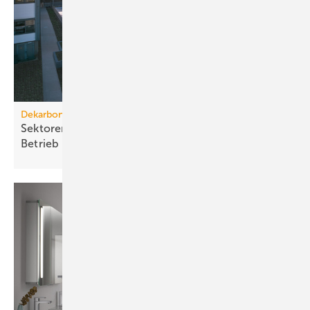
Dekarbonisierung bestehender Gebäude
Sektorenkopplung: Schlüssel für kosten­effi­zienten
Betrieb