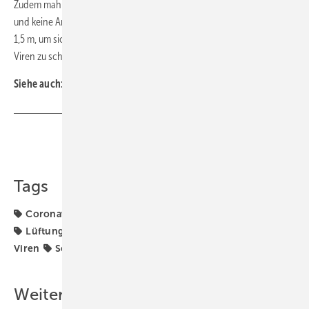
Zudem mahnt die DGUV, dass generell gilt: Keine Form der Lüftung
und keine Anlage ersetzt das Einhalten des Mindestabstands von
1,5 m, um sich vor einer direkten Tröpfcheninfektion mit SARS-CoV-2-
Viren zu schützen. ■
Siehe auch:
TGA-Themenseite Corona-Lüftung
Teilen
Link kopieren
Tags
Coronavirus
DGUV
Fensterlüftung
Luftreiniger
Lüftungsregeln
Raumlufttechnik
SARS-CoV-2-
Viren
Schule
Schullüftung
UV-C-Strahlung
Weitere Inhalte