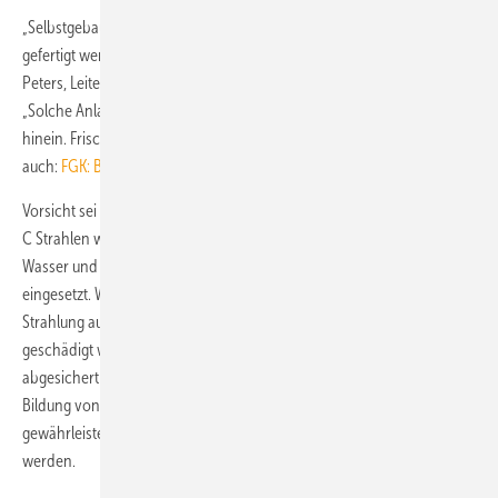
„Selbstgebaute Abluftanlagen, die etwa mit Material aus dem Baumarkt
gefertigt werden, können das Lüften nicht ersetzen“, sagt Dr. Simone
Peters, Leiterin des Sachgebiets Innenraumklima bei der DGUV.
„Solche Anlagen führen keine Frischluft von außen in den Raum
hinein. Frischluftzufuhr ist für den Infektionsschutz aber zentral.“ Siehe
auch:
FGK: Bastellösung erfüllt Lüftungsanforderungen nicht
Vorsicht sei auch bei selbstgebauten UV-C-Luftreinigern geboten. UV-
C Strahlen werden schon seit längerem zur Desinfektion von Luft,
Wasser und Oberflächen sowie zur Desinfektion von Lebensmitteln
eingesetzt. Wichtig ist allerdings, dass dabei Personen nicht der
Strahlung ausgesetzt werden, sie könnten von der UV-C-Strahlung
geschädigt werden. Bei Eigenbaugeräten könne dies nicht
abgesichert werden. Kurzwellige UV-C-Strahlung kann außerdem zur
Bildung von Ozon in der bestrahlten Luft führen, es müsse auch
gewährleistet sein, dass keine Gefahrstoffe erzeugt oder freigesetzt
werden.