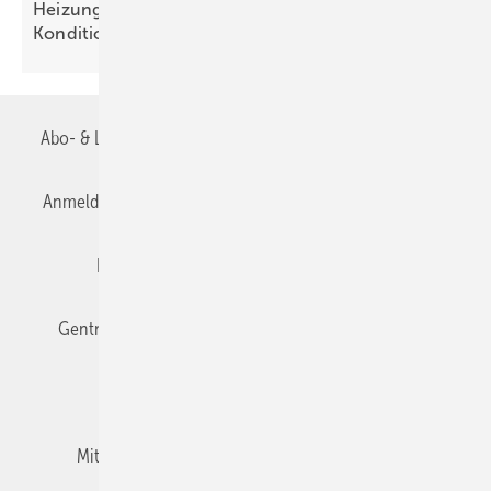
Heizungs­förderung mit de­gres­siven
Kondi­tionen
Abo- & Leserservice
AGB
Alle Inhalte chronologisch
Anmelden
Anmeldung & Registrierung
Datenschutz
Editor's choice
E-Paper
Fachbeiträge
Gentner Verlag
Impressum
Karriere bei Gentner
Team
Mediaservice
Mitgliedschaften und Engagement
Newsletter