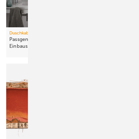
Duschkabinen im Objektbereich
Passgenaue Duschlösungen für jede
Ein­bau­situation