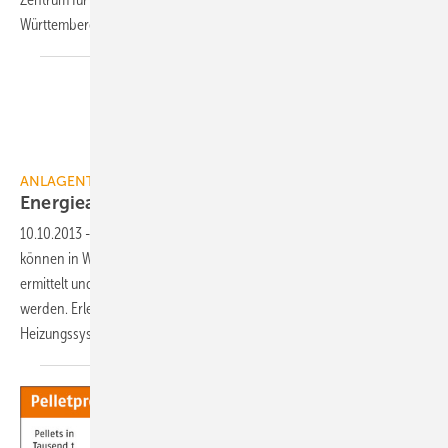
Württemberg (ZSW)
und...
ANLAGENTECHNIK
Energieanalyse aus dem
Verbrauch
10.10.2013
-
Mit der “Energieanalyse aus dem Verbrauch“ (EAV)
können in Wohngebäuden die größten Energieeinsparpotenziale
ermittelt und der Erfolg von Energieeinsparmaßnahmen kontrolliert
werden. Erleichtert wird auch die Planung von neuen
Heizungssystemen.