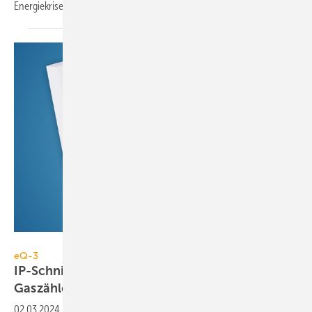
Energiekrise – dabei wurde weniger geheizt als im
Vorjahr.
eQ-3
eQ-3
IP-Schnittstellen für Stromzähler und
Gaszähler
02.03.2024
-
Mit den Homematic IP-Schnittstellen für Stromzähler