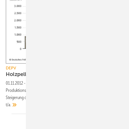
DEPV
Holzpellet-Produktion höher als
Verbrauch
01.11.2012
-
Für das Jahr 2012 erwartet der DEPV erstmals eine
Produktionsmenge von über 2 Mio. t/a Holzpellets und eine
Steigerung des Inlandsverbrauchs um rund 200.000 t auf 1,6 Mio.
t/a.