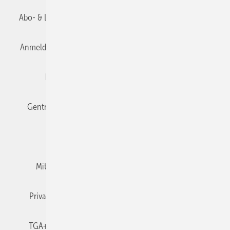
Abo- & Leserservice
AGB
Alle Inhalte chronologisch
Anmelden
Anmeldung & Registrierung
Datenschutz
Editor's choice
E-Paper
Fachbeiträge
Gentner Verlag
Impressum
Karriere bei Gentner
Team
Mediaservice
Mitgliedschaften und Engagement
Newsletter
Privacy Manager
RSS-Feed
TGA+E abonnieren
TGA+E-WissensCheck
Veranstaltungen / Webinare