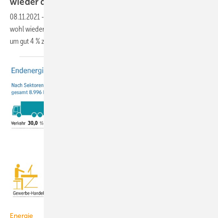
wieder
deutlich
08.11.2021
-
Der Primärenergieverbrauch in Deutschland wird 2021
wohl wieder um knapp 3 % steigen. Die CO
-Emissionen dürften dann
2
um gut 4 %
zulegen.
Arbeitsgemeinschaft Energiebilanzen
Energie