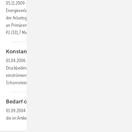
05.11.2009
-
Der schleppende Konjunkturverlauf dämpft den
Energieverbrauch in Deutschland. Nach vorläufigen Berechnungen
der Arbeitsgemeinschaft Energiebilanzen (AGEB) lag der Verbrauch
an Primärenergieträgern in den ersten neun Monaten 2009 mit 9721
PJ (331,7 Mio. t SKE) um 6,4 % unter dem
Vorjahreszeitraum.
Konstanter Druck — weniger
Verbrauch
01.04.2006
-
Zugbegrenzer sorgen für gleichbleibende
Druckbedingungen in der Abgasstrecke. Durch kontrolliert
einströmende Nebenluft bewirken sie einen konstanten Auftrieb im
Schornstein und senken so den
Brennstoffverbrauch.
Bedarf oder
Verbrauch?
01.09.2004
-
Dieser Inhalt liegt nur als PDF-Datei vor. Bitte öffnen Sie
die im Artikel verlinkte Datei, um auf den Inhalt
zuzugreifen.