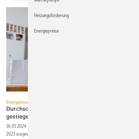
Heizungsförderung
Energiepreise
patrickjohn71 - stock.adobe.com
Energiekosten
Durchschnittliche Heizkosten in 2023 um 25 %
gestiegen
16.05.2024
-
Minol hat die Heizkostenabrechnungen für das Jahr
2023 ausgewertet. Zum ersten Mal zeigen sich die Auswirkungen der