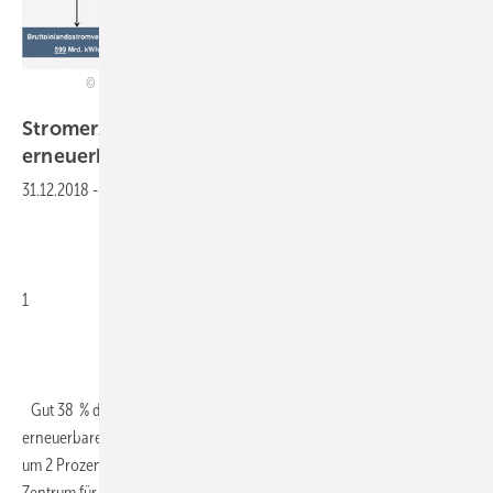
Bildquelle: Bundesverband der Energie- und Wasserwirtschaft (BDEW);
Datenquellen: AG Energiebilanzen, ZSW, BDEW, Stand 12-2018
Stromerzeugung und -verbrauch aus
erneuerbaren Energien 2018
(vorläufig)
31.12.2018
-
1
Gut 38 % des Bruttostromverbrauchs in Deutschland ist 2018 durch
erneuerbare Energien gedeckt worden. Das entspricht einem Anstieg
um 2 Prozentpunkte gegenüber 2017. Zu diesem Ergebnis kamen das
Zentrum für Sonnenenergie- und Wasserstoff-Forschung Baden-