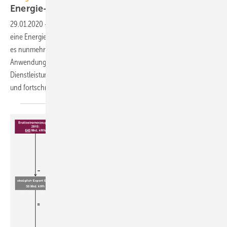
Energie-Anwendungsbilanz für
Deutschland
29.01.2020
-
Die Arbeitsgemeinschaft Energiebilanzen hat erstmals
eine Energie-Anwendungsbilanz für Deutschland vorgelegt. Damit ist
es nunmehr möglich, den Verbrauch sowie die einzelnen
Anwendungszwecke in der Industrie, in Gewerbe-Handel-
Dienstleistungen, bei den Privathaushalten und im Verkehr zuverlässig
und fortschreibungsfähig zu
ermitteln.