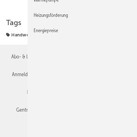
Teilen
Link kopieren
Heizungsförderung
Tags
Energiepreise
Handwerk
TGA-TIPP
Abo- & Leserservice
AGB
Alle Inhalte chronologisch
Anmelden
Anmeldung & Registrierung
Datenschutz
Editor's choice
E-Paper
Fachbeiträge
Gentner Verlag
Impressum
Karriere bei Gentner
Team
Mediaservice