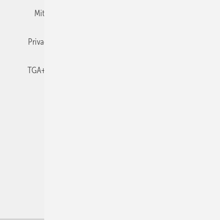
Mitgliedschaften und Engagement
Newsletter
Privacy Manager
RSS-Feed
TGA+E abonnieren
TGA+E-WissensCheck
Veranstaltungen / Webinare
© 2026 TGA+E Fachplaner