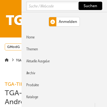
Springe
Springe
Springe
Search
auf
auf
auf
Hauptinhalt
Hauptmenü
SiteSearch
MENÜ
Home
GModG
Wärmepumpe
Heizungsförderung
Energ
Themen
TGA-TIPP
Aktuelle Ausgabe
Archiv
TGA-TIPP
Produkte
TGA-App für iPhone und
Kataloge
Android-Systeme