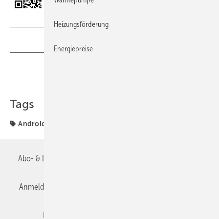
Heizungsförderung
Energiepreise
Teilen
Link kopieren
Tags
Android-System
TGA-App
TGA-TIPP
Abo- & Leserservice
AGB
Alle Inhalte chronologisch
Anmelden
Anmeldung & Registrierung
Datenschutz
Editor's choice
E-Paper
Fachbeiträge