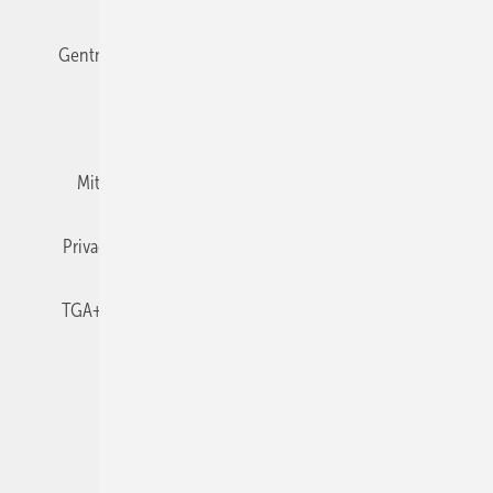
Gentner Verlag
Impressum
Karriere bei Gentner
Team
Mediaservice
Mitgliedschaften und Engagement
Newsletter
Privacy Manager
RSS-Feed
TGA+E abonnieren
TGA+E-WissensCheck
Veranstaltungen / Webinare
© 2026 TGA+E Fachplaner