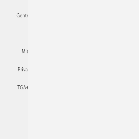
Gentner Verlag
Impressum
Karriere bei Gentner
Team
Mediaservice
Mitgliedschaften und Engagement
Newsletter
Privacy Manager
RSS-Feed
TGA+E abonnieren
TGA+E-WissensCheck
Veranstaltungen / Webinare
© 2026 TGA+E Fachplaner