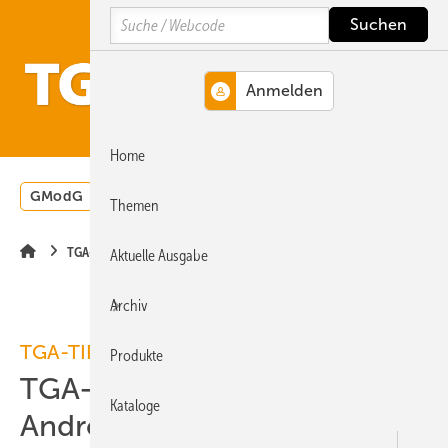
Springe
Springe
Springe
Search
auf
auf
auf
Hauptinhalt
Hauptmenü
SiteSearch
MENÜ
Home
GModG
Wärmepumpe
Heizungsförderung
Energ
Themen
TGA-TIPP
Aktuelle Ausgabe
Archiv
TGA-TIPP
Produkte
TGA-App für iPhone und
Kataloge
Android-Systeme