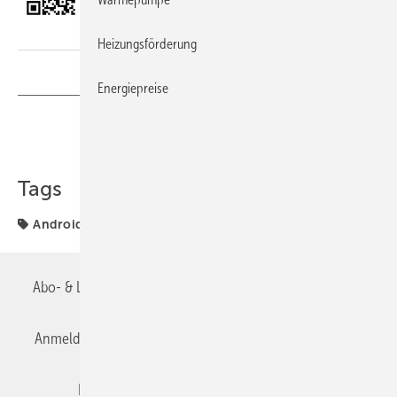
Heizungsförderung
Energiepreise
Teilen
Link kopieren
Tags
Android-System
TGA-App
TGA-TIPP
Abo- & Leserservice
AGB
Alle Inhalte chronologisch
Anmelden
Anmeldung & Registrierung
Datenschutz
Editor's choice
E-Paper
Fachbeiträge