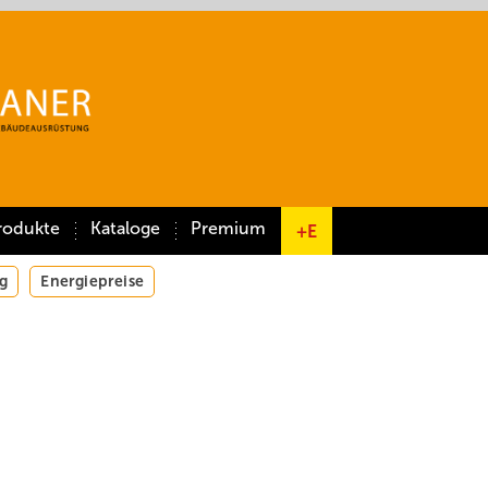
rodukte
Kataloge
Premium
+E
g
Energiepreise