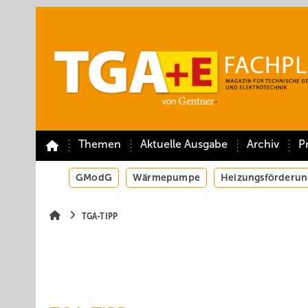
Springe
Springe
Springe
auf
auf
auf
Hauptinhalt
Hauptmenü
SiteSearch
Themen
Aktuelle Ausgabe
Archiv
P
GModG
Wärmepumpe
Heizungsförderun
TGA-TIPP