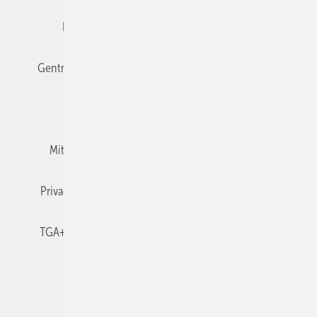
Editor's choice
E-Paper
Fachbeiträge
Gentner Verlag
Impressum
Karriere bei Gentner
Team
Mediaservice
Mitgliedschaften und Engagement
Newsletter
Privacy Manager
RSS-Feed
TGA+E abonnieren
TGA+E-WissensCheck
Veranstaltungen / Webinare
© 2026 TGA+E Fachplaner