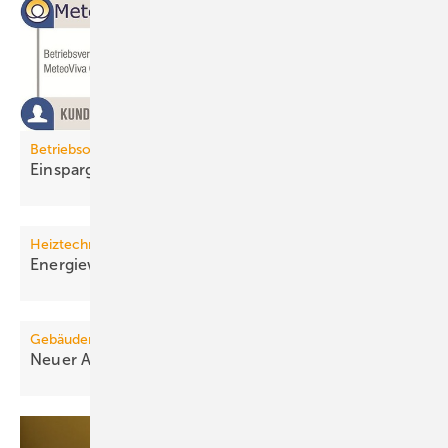
Betriebsoptimierungslösung MeteoViva-Climate
Einspargarantie mit
Versicherungsschutz
Heiztechnikmarkt
Energiewende erfordert
Umkrempeln
Gebäudemodernisierung
Neuer Anlauf für
Steuerbonus-Gesetz