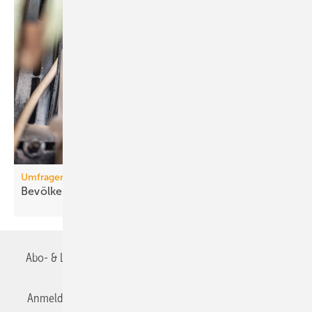
Umfragen
Bevölkerung un­ter­stützt
Smart-Me­ter-Roll­out
Abo- & Leserservice
AGB
Alle Inhalte chronologisch
Anmelden
Anmeldung & Registrierung
Datenschutz