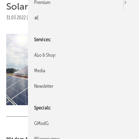
Premium
Solaranlagen? Nein, Wasser!
31.03.2022
|
Druckvorschau
+E
Services
Abo & Shop
Media
Newsletter
Specials
Ritter Energie- und Umwelttechnik GmbH & Co.KG
GModG
Wärmepumpe