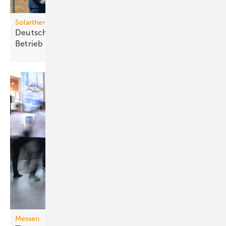
Solarthermie
Deutschlands größte So­lar­ther­mie-An­la­ge star­tet
Be­trieb
Messen