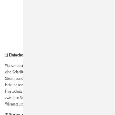
1) Einfacher Anschluss, der Speicher bleibt
Wasser besitzt eine deutlich bessere Fließ- und Wärmeleitfähigkeit als
eine Solarflüssigkeit mit Glykol. Das spart nicht nur einfach Pumpen-
Strom, sondern ermöglicht die Einbindung der Solaranlage an jede
Heizung und Speicher. Herkömmliche Anlagen mit chemischem
Frostschutz benötigen zwingend eine Trennung der Kreisläufe
zwischen Solar- und Heizsystem; eine zusätzlicher Solarspeicher und
Wärmetauscher sind die Folge.
2) Wasser als Solarflüssigkeit