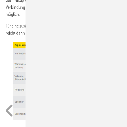
das Prinzip einer Solarheizung nur mit 40 bis 60 qm Kollektorfläche in
Verbindung mit einem 4.000 – 6.000 Liter Warmwasserspeicher
möglich.
Für eine zusätzliche Photovoltaik Solaranlage zur Stromerzeugung
reicht dann die verbleibende Dachfläche meist nicht mehr aus.
Ritter Energie- und Umwelttechnik GmbH & Co.KG