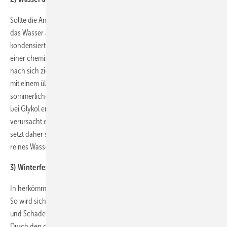
Sollte die Anlage im Hochsommer in den Stillstand gehen, wechselt
das Wasser ab 100°C in den Dampf. Bei späterer Abkühlung
kondensiert es wieder zurück. Glykol unterliegt hingegen beim Sieden
einer chemischen Veränderung, was eine regelmäßige Erneuerung
nach sich zieht. Daher wird ein Flachkollektor mit Glykol meist auch
mit einem überdimensionierten Speicher vertrieben um eine
sommerliche Stagnation zu verhindern. Die nötige System-Trennung
bei Glykol erfolgt durch einen zusätzlichen Wärmetauscher und
verursacht einen Temperaturverlust von 5 bis 10 Kelvin. Paradigma
setzt daher seit 2004 mit dem patentierten AquaSolar System auf
reines Wasser als Wärmeträgermedium.
3) Winterfest
In herkömmlichen Solaranlagen zirkuliert ein Wasser-Glykol-Gemisch.
So wird sichergestellt, dass sie bei kalter Witterung nicht einfrieren
und Schaden nehmen. Anders hingegen das AquaSolar System:
Durch den gezielten Einsatz von Niedertemperaturwärme aus dem