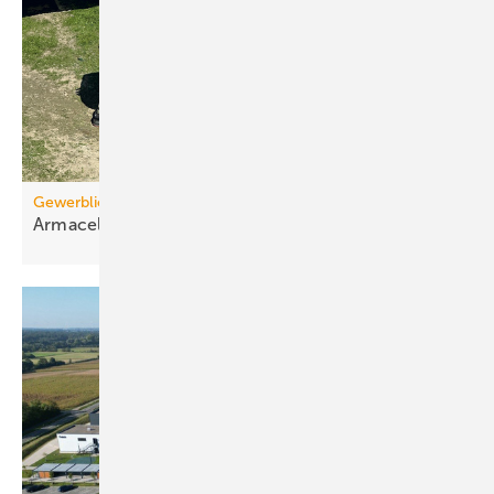
Gewerblicher Eigenverbrauch
Armacell nimmt große PV-Anlage in
Betrieb