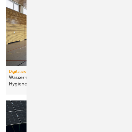
Digitalisierung
Wassermanagement-System schließt kritische
Hygienelücke