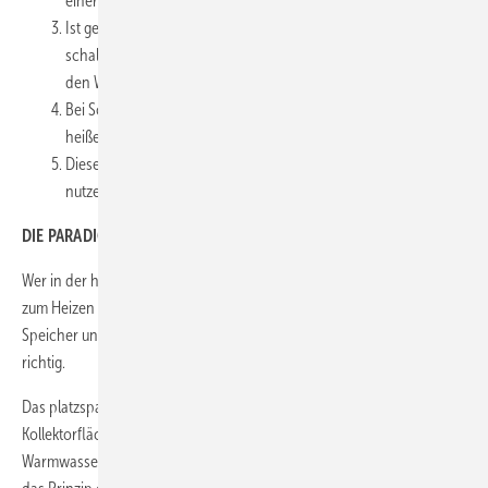
einer Thermoskanne gesammelt.
Ist genügend Wärme im Kollektor vorhanden („Eimer voll“),
schaltet die Pumpe ein und transportiert die Wärme direkt in
den Wärmetauscher des oberen Speicherteils.
Bei Sonnenschein wird alle 5 Minuten ein Eimer mit 60 °C
heißem Wasser in Ihren Speicher transportiert.
Diese Wärme können Sie sofort zum Duschen oder Heizen
nutzen.
DIE PARADIGMA SOLARHEIZUNG
Wer in der heutigen Zeit einen solaren Deckungsanteil von über 50 %
zum Heizen anstrebt und nicht viel Platz für Haustechnik, riesige
Speicher und Dachflächen verschwenden möchte, ist bei Paradigma
richtig.
Das platzsparende AquaSolar System benötigt dazu lediglich 20 qm
Kollektorfläche sowie einen rund 1.000 Liter fassenden
Warmwasserspeicher.
Bei einer Solaranlage mit Flachkollektoren ist