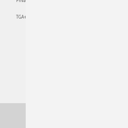
Privacy Manager
RSS-Feed
TGA+E abonnieren
TGA+E-WissensCheck
Veranstaltungen / Webinare
© 2026 TGA+E Fachplaner
Nach oben