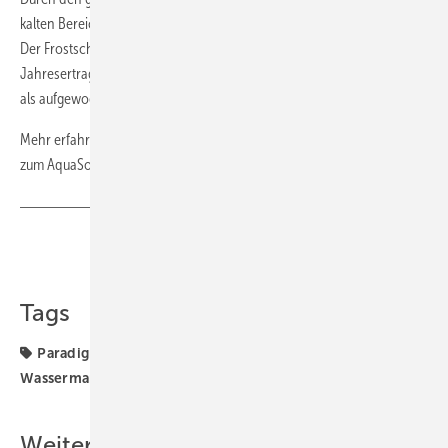
kalten Bereich des Speichers schützt es sich selbst vor dem Einfrieren.
Der Frostschutz-Energieaufwand beträgt lediglich 1-3 % des
Jahresertrags und wird durch die Vorteile von Wasser (ca. 15%) mehr
als aufgewogen.
Mehr erfahren sie auf der Paradigma
Homepage
. Das Infoblatt
zum AquaSolar System finden Sie
hier!
Teilen
Link kopieren
Tags
Paradigma
Solar
Solaranlage
Warmwasser
Wassermanagement
Wärme
Weitere Inhalte