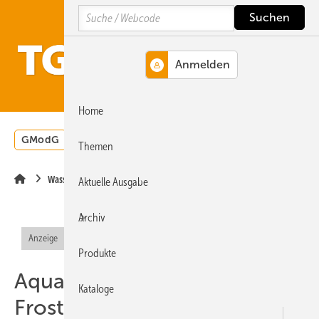
Springe
Springe
Springe
Search
auf
auf
auf
Hauptinhalt
Hauptmenü
SiteSearch
MENÜ
Home
GModG
Wärmepumpe
Heizungsförderung
Energ
Themen
Wassermanagement
Aktuelle Ausgabe
Archiv
Anzeige
Produkte
AquaSolar System -
Kataloge
Frostschutzmittel für