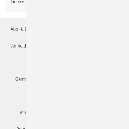
The smarter E Europe 2026: Fossil war
gestern
Abo- & Leserservice
AGB
Alle Inhalte chronologisch
Anmelden
Anmeldung & Registrierung
Datenschutz
Editor's choice
E-Paper
Fachbeiträge
Gentner Verlag
Impressum
Karriere bei Gentner
Team
Mediaservice
Mitgliedschaften und Engagement
Newsletter