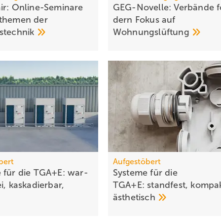
ir: Online-Seminare
GEG-Novelle: Verbände f
­the­men der
dern Fo­kus auf
s­tech­nik
Woh­nungs­lüf­tung
bert
Aufgestöbert
 für die TGA+E: war­
Systeme für die
i, kas­ka­dier­bar,
TGA+E: stand­fest, kom­pa
äs­the­tisch