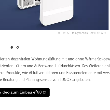
LUNOS Lüftungstechnik GmbH & Co. KG
llierten dezentralen Wohnungslüftung mit und ohne Wärmerückge
fizienten Lüftern und Außenwand-Luftdurchlässen. Des Weiteren ent
e Produkte, wie Abluftventilatoren und Fassadenelemente mit vers
ie Beratung und Planungsservice von LUNOS angeboten.
Video zum Einbau e²60