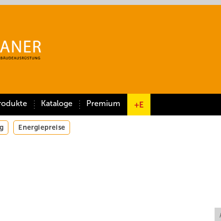
rodukte
Kataloge
Premium
+E
g
Energiepreise