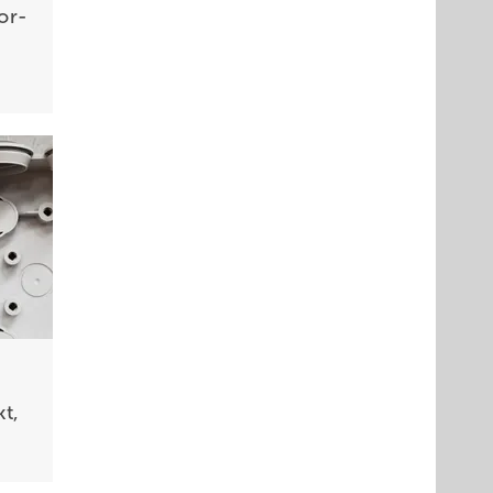
or­
kt,