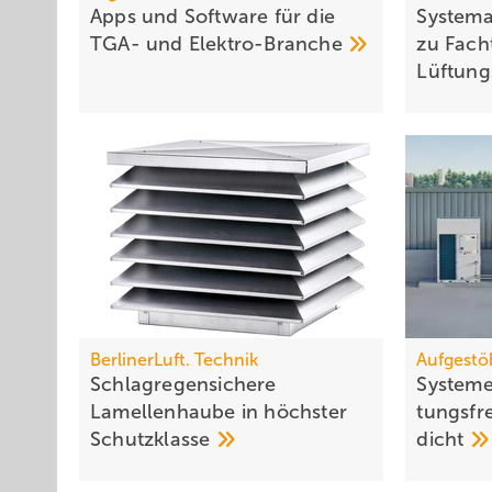
Apps und Soft­ware für die
Systema
TGA- und
Elek­tro-Branche
zu Fach
Lüf­tung
BerlinerLuft. Technik
Aufgestö
Schlagregensichere
Systeme
Lamellenhaube in höchster
tungs­fre
Schutzklasse
dicht