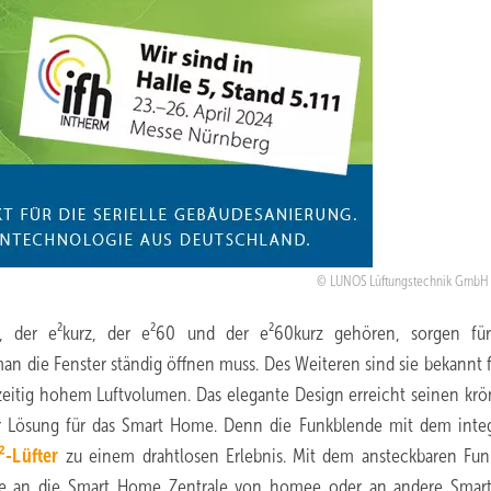
LUNOS Lüftungstechnik GmbH 
, der e²kurz, der e²60 und der e²60kurz gehören, sorgen fü
 die Fenster ständig öffnen muss. Des Weiteren sind sie bekannt f
zeitig hohem Luftvolumen. Das elegante Design erreicht seinen kr
r Lösung für das Smart Home. Denn die Funkblende mit dem integ
²-Lüfter
zu einem drahtlosen Erlebnis. Mit dem ansteckbaren Fu
 sie an die Smart Home Zentrale von homee oder an andere Sma