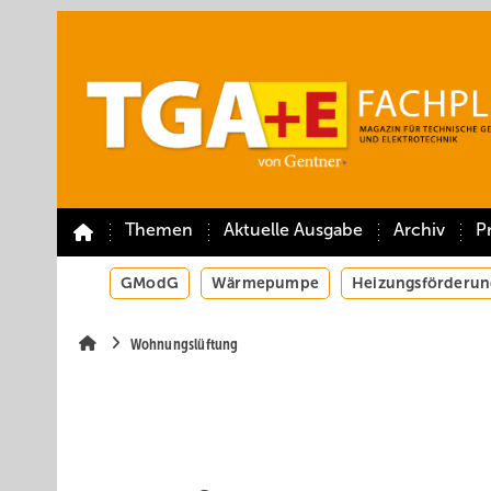
Springe
Springe
Springe
auf
auf
auf
Hauptinhalt
Hauptmenü
SiteSearch
Themen
Aktuelle Ausgabe
Archiv
P
GModG
Wärmepumpe
Heizungsförderun
Wohnungslüftung