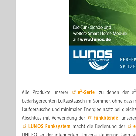
Alle Produkte unserer
e²-Serie
, zu denen der e²
bedarfsgerechten Luftaustausch im Sommer, ohne dass man
Laufgeräusche und minimalen Energieeinsatz bei gleich
Abschluss mit Verwendung der
Funkblende
, unsere
LUNOS
Funksystem
macht die Bedienung der
e
UNI-EO an der integrierten Universalsteuerung kann