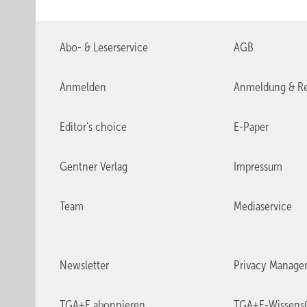
Abo- & Leserservice
AGB
Anmelden
Anmeldung & Re
Editor's choice
E-Paper
Gentner Verlag
Impressum
Team
Mediaservice
Newsletter
Privacy Manage
TGA+E abonnieren
TGA+E-Wissens