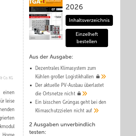
2026
Inhaltsverzeichnis
Einzelheft
bestellen
Aus der Ausgabe:
Dezentrales Klimasystem zum
Kühlen großer
Logistik­hallen
& Co. KG
Der aktuelle PV-Ausbau über­lastet
r einen
die Orts­netze
nicht
ür leise
Ein bisschen Grüngas geht bei den
önenden
Klima­schutz­zielen nicht
auf
rierten
2 Ausgaben unverbindlich
nkmodul
testen:
rt Home