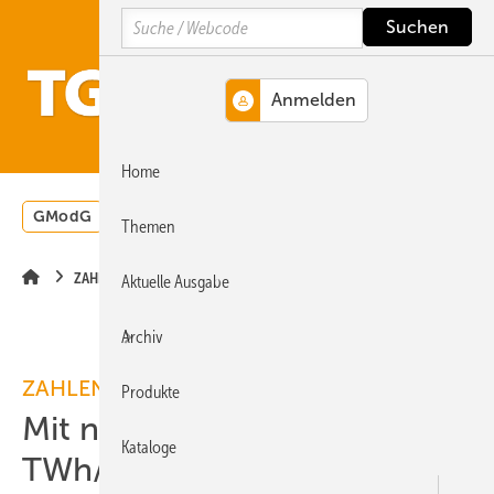
Springe
Springe
Springe
Search
auf
auf
auf
Hauptinhalt
Hauptmenü
SiteSearch
MENÜ
Home
GModG
Wärmepumpe
Heizungsförderung
Energ
Themen
ZAHLEN
Aktuelle Ausgabe
Archiv
ZAHLEN
Produkte
Mit neuen Thermostaten 18
Kataloge
TWh/a sparen