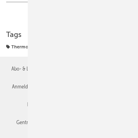
Teilen
Link kopieren
Tags
Thermostat
Abo- & Leserservice
AGB
Alle Inhalte chronologisch
Anmelden
Anmeldung & Registrierung
Datenschutz
Editor's choice
E-Paper
Fachbeiträge
Gentner Verlag
Impressum
Karriere bei Gentner