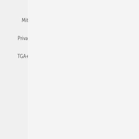
Team
Mediaservice
Mitgliedschaften und Engagement
Newsletter
Privacy Manager
RSS-Feed
TGA+E abonnieren
TGA+E-WissensCheck
Veranstaltungen / Webinare
© 2026 TGA+E Fachplaner