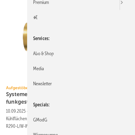
Premium
+E
Services
Abo & Shop
Media
Geka
Newsletter
Aufgestöbert
Systeme für die TGA+E: blei­frei, bestän­dig,
funk­ge­steuert
Specials
10.09.2025
-
Bleifreie Schnellkupplung, Kon­den­sa­tions­wächter für
Kühl­flä­chen, Bad-Heiz­körper mit PVD, Funk-Heiz­kör­per­ther­mos­tat,
GModG
R290-L/W-WP zur
Innen­auf­stellung.
Wärmepumpe