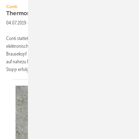
Conti
Conti
Thermostat am
Brausekopf
04.07.2019
-
Conti stattet das Edelstahl-Duschelement Conpriumus mit einem
elektronisch gesteuerten Thermostat aus, der unmittelbar beim
Brausekopf positioniert ist, wodurch sich die stehende Wassersäule
auf nahezu Null reduziert. Die Temperaturver-stellung sowie Start und
Stopp erfolgen durch Drehen
und...