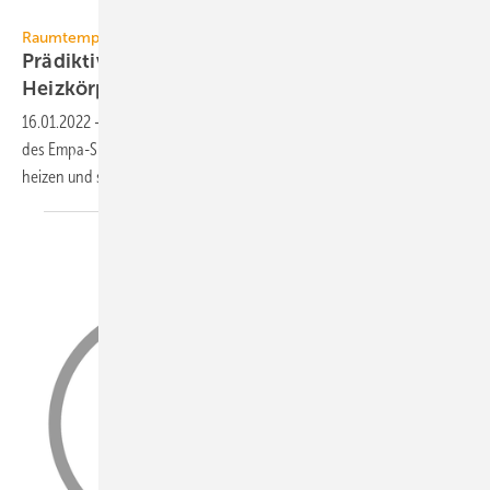
viboo
Raumtemperaturregelung
Prädiktive Regelung am
Heizkörper-Thermostat
16.01.2022
-
Ein selbstlernender Algorithmus zur Raumklima-Regelung
des Empa-Spin-off viboo kann Gebäude vorausschauend kühlen und
heizen und so viel Energie
einsparen.