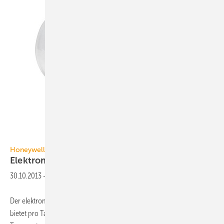
Honeywell
Honeywell
Elektronischer
Thermostat
30.10.2013
-
Der elektronische Thermostatregler TheraPro HR90 von Honeywell
bietet pro Tag bis zu sechs Schaltpunkte und drei unterschiedliche