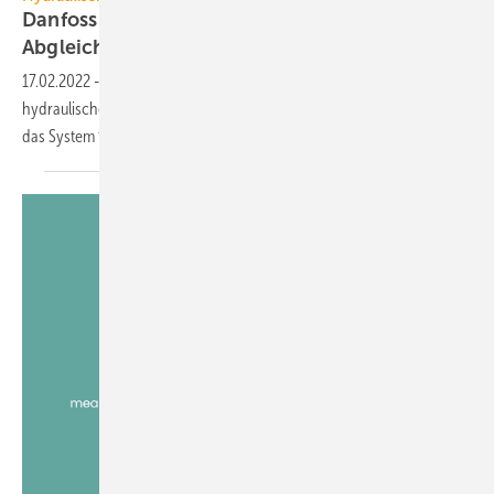
Danfoss Ally: Für automatischen hydraulischen
Abgleich
TÜV-zertifiziert
17.02.2022
-
Die cloudbasierte Systemlösung für den automatischen
hydraulischen Abgleich Danfoss Ally wurde vom TÜV zertifiziert. Wie
das System funktioniert, erfahren Sie hier
…