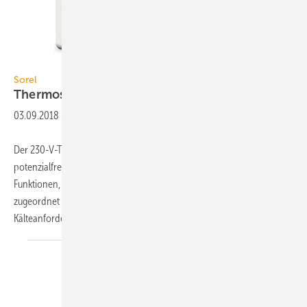
Sorel
Sorel
Thermostat mit zwei
Schaltausgängen
03.09.2018
-
Der 230-V-Thermostat Caleon Clima von Sorel verfügt über zwei
potenzialfreie Relaisausgänge, denen über ein Volltextmenü flexibel
Funktionen, wie Thermostat, Entfeuchter oder Saisonschalter,
zugeordnet werden können – beispielsweise eine Wärme- und
Kälteanforderung einer Wärmepumpe über
Relais...