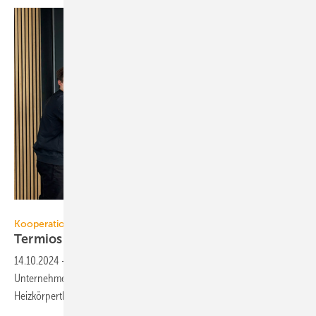
Termios
Kooperation
Termios und Vebego gehen Partner­schaft
ein
14.10.2024
-
Hersteller Termios und das Facility-Services-
Unternehmen Vebego kooperieren für die Installation von smarten
Heiz­körper­ther­mo­staten und
Gate­ways.