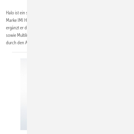
Halo ist ein schlanker Thermostatkopf mit zylindrischem Design der
Marke IMI Heimeier von IMI Hydronic Engineering. In erster Linie
ergänzt er die Armaturensets Multilux 4-Set (stufenlose Voreinstellung)
sowie Multilux 4-Eclipse-Set (automatische Durchflussregelung), kann
durch den
Anschluss...