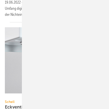
19.06.2022
-
dena-Chef Andreas Kuhlmann fordert, zügig in großem
Umfang digitale Heizkörperthermostate zu installieren. Ab 2024 soll
der Nichteinbau bestraft
werden.
Schell
Schell
Eckventil-Thermostat als
Verbrühungsschutz