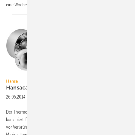
eine Wochenplan- und Urlaubs-
bzw...
Bild: Hansa
Hansa
Hansacare: Thermostat für die
Pflege
26.05.2014
-
Der Thermostat Hansacare wurde speziell für den Pflegebereich
konzipiert. Eine auf 38 °C voreingestellte Sicherheitssperre schützt
vor Verbrühungen beim Duschen. Falls eine andere
Maximaltemperatur erwünscht ist, kann die Heißwassersperre