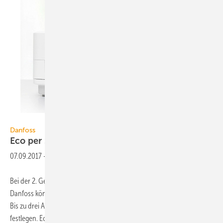
Danfoss
Danfoss
Eco per Smartphone
programmieren
07.09.2017
-
Bei der 2. Generation des programmierbaren Thermostats Eco von
Danfoss können die Heizpläne auch per Smartphone erstellt werden.
Bis zu drei Absenkphasen für die Temperatur lassen sich pro Tag
festlegen. Eco verfügt zudem über eine Tag- und Nachtabsenkung,