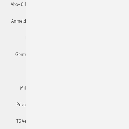
Abo- & Leserservice
AGB
Alle Inhalte chronologisch
Anmelden
Anmeldung & Registrierung
Datenschutz
Editor's choice
E-Paper
Fachbeiträge
Gentner Verlag
Impressum
Karriere bei Gentner
Team
Mediaservice
Mitgliedschaften und Engagement
Newsletter
Privacy Manager
RSS-Feed
TGA+E abonnieren
TGA+E-WissensCheck
Veranstaltungen / Webinare