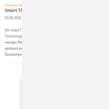
Siemens
Siemens Building Technologies
Smart Thermostat mit
App
03.09.2018
-
Der Smart Thermostat RDS110 der Siemens-Division Building
Technologies regelt die Heizung in Wohngebäuden, lässt sich in
wenigen Minuten in Betrieb nehmen und kann über eine App mobil
gesteuert werden. Der Thermostat mit integrierten Sensoren für die
Raumtemperatur, die Luftqualität
und...