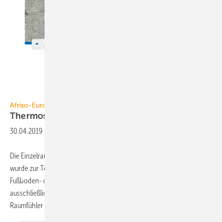
Afriso-Euro-Index
Afriso-Euro-Index
Thermostat in
Schalterhöhe
30.04.2019
-
Die Einzelraumregelung RTL-Box 324 Vario von Afriso-Euro-Index
wurde zur Temperaturregelung in einzelnen Räumen mit neu verlegter
Fußboden- oder Wandheizung konzipiert, in denen zuvor
ausschließlich ein Heizkörper genutzt wurde. Sie vereint Heizkreis,
Raumfühler und Regelung. Mit
kompakten...