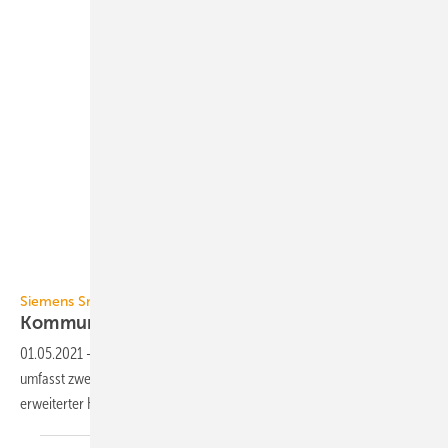
Siemens
Siemens Smart Infrastructure
Kommunikativer
Thermostat
01.05.2021
-
Das Thermostat-Sortiment RDG200 von Siemens
umfasst zwei Varianten zur Temperatur- und Feuchtigkeitsregelung mit
erweiterter
KNX-Kommunikation.