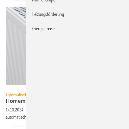
Heizungsförderung
Energiepreise
eQ-3
Hydraulischer Abgleich
Homematic IP ist
TÜV-zertifiziert
17.10.2024
-
TÜV Rheinland hat 2 Homematic IP-Produkte für den
automatischen hydraulischen Abgleich
zertifiziert.