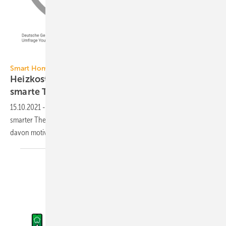
Heizung.de
Smart Home
Heizkosten und CO
einsparen: Nur 8 % nutzen
2
smarte
Thermostate
15.10.2021
-
Nur wenige in Deutschland nutzen oder planen den Kauf
smarter Thermostate. Hauptgrund: Heizkosten sparen – lediglich 64 %
davon motiviert der Schutz des
Klimas.