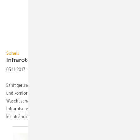
Schell
Schell
Infrarot-Sensorarmatur mit
Thermostat
03.11.2017
-
Sanft gerundete Linien verbunden mit klaren geometrischen Formen
und komfortablen Funktionen – so beschreibt Schell die
Waschtischarmatur Xeris E-T. Sie funktioniert durch einen
Infrarotsensor berührungslos und verfügt rechtsseitig über einen
leichtgängigen Thermostatgriff mit Verbrühschutz
und...