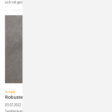
sich mit geringem Aufwand
realisieren.
Schell
Schell
Robuster
Brausethermostat
03.07.2022
-
Der Modus-Brausethermostat für öffentliche
Sanitärräume von Schell gewährleitstet Verbrühungsschutz auch beim