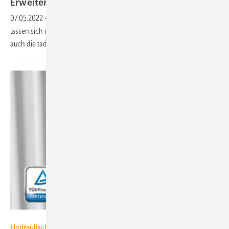
Erweiterung zur Anbindung von
tado°
07.05.2022
-
In den Server Gira X1 für Einfamilienhäuser und Objekte
lassen sich über Erweiterungen Drittsysteme einbinden, neuerdings
auch die
tado°-Thermostate.
Danfoss
Hydraulischer Abgleich