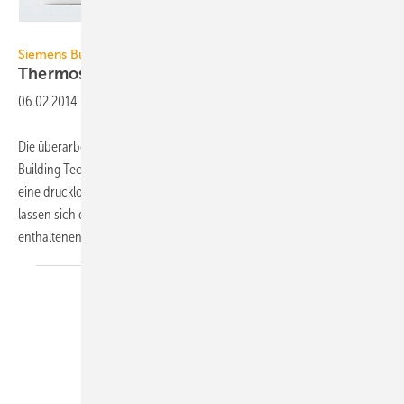
Siemens
Siemens Building Technologies
Thermostate mit
Touch-Elementen
06.02.2014
-
Die überarbeiteten RDD/RDE-Raumthermostate der Siemens-Division
Building Technologies ermöglichen über kapazitive Touch-Elemente
eine drucklose Bedienung. Auf übersichtlich gestalteten Displays
lassen sich die aktuellen Werte ablesen. Mit den in der RDE-Linie
enthaltenen Zeit-
und...