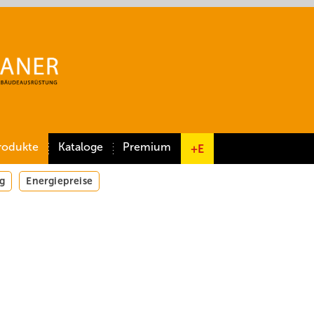
rodukte
Kataloge
Premium
+E
g
Energiepreise