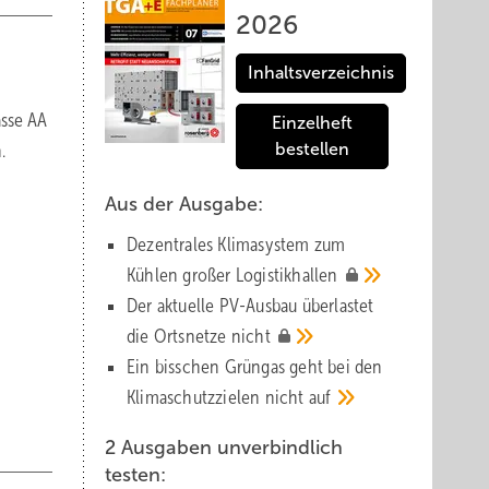
2026
Inhaltsverzeichnis
asse AA
Einzelheft
.
bestellen
Aus der Ausgabe:
Dezentrales Klimasystem zum
Kühlen großer
Logistik­hallen
Der aktuelle PV-Ausbau über­lastet
die Orts­netze
nicht
Ein bisschen Grüngas geht bei den
Klima­schutz­zielen nicht
auf
2 Ausgaben unverbindlich
testen: