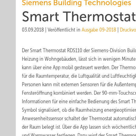
Siemens Building Technologies
Smart Thermostat
03.09.2018
|
Veröffentlicht in
Ausgabe 09-2018
|
Druckvo
Der Smart Thermostat RDS110 der Siemens-Division Build
Heizung in Wohngebäuden, lässt sich in wenigen Minut
kann über eine App mobil gesteuert werden. Der Thermos
für die Raumtemperatur, die Luftqualität und Luftfeuchti
Personen kann mit externen Sensoren für die Außentempe
Fensteröffnung kombiniert werden. Der 90-mm-Touchscre
Informationen für eine einfache Bedienung des Smart Th
Symbol signalisiert, ob die Raumheizung energieoptimier
Anwesenheitssensor schaltet der Thermostat automatisc
der Raum belegt ist. Über die App lassen sich wöchentl
und Warmwasser festlegen. Dazu wird der Smart Thermo