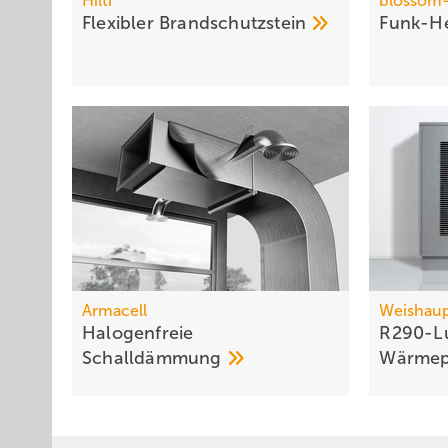
Hilti
blossom-
Flexibler
Brandschutzstein
Funk-He
Armacell
Weishau
Halogenfreie
R290-Lu
Schalldämmung
Wärmep