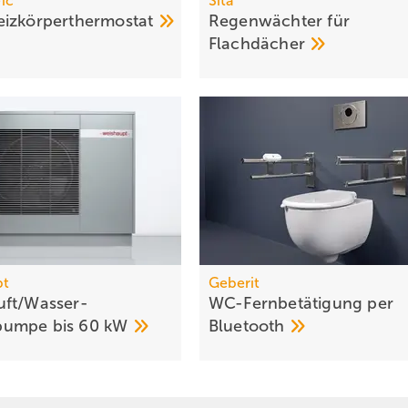
ic
Sita
izkörperthermostat
Regenwächter für
Flachdächer
pt
Geberit
ft/Wasser-
WC-Fernbetätigung per
umpe bis 60
kW
Bluetooth