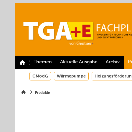
Springe
Springe
Springe
auf
auf
auf
Hauptinhalt
Hauptmenü
SiteSearch
Themen
Aktuelle Ausgabe
Archiv
P
GModG
Wärmepumpe
Heizungsförderun
Produkte