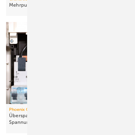
Mehrpumpensteuerung
Phoenix Contact
Überspannungsschutz mit inte­grier­tem
Spannungs­abgriff