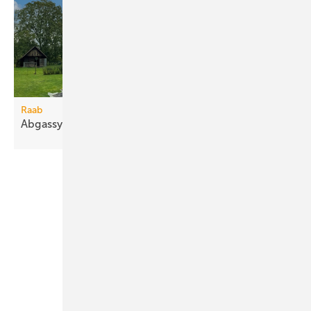
Raab
Abgassystem für bis zu 6,5 m freie
Auskragung