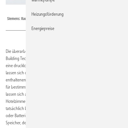
Siemens
Heizungsförderung
Siemens: Raumthermostate RDD und RDE.
Energiepreise
Die überarbeiteten RDD/RDE-Raumthermostate der Siemens-Division
Building Technologies ermöglichen über kapazitive Touch-Elemente
eine drucklose Bedienung. Auf übersichtlich gestalteten Displays
lassen sich die aktuellen Werte ablesen. Mit den in der RDE-Linie
enthaltenen Zeit- und Ferienprogrammen kann die Raumtemperatur
für bestimmte Zeitabschnitte vorgegeben werden. Die Thermostate
lassen sich auch mit Schlüsselkarten-Lesegeräten, beispielsweise in
Hotelzimmern verbinden, um nur dann zu heizen, wenn der Raum
tatsächlich belegt ist. Beide Linien sind in Versionen mit 230 VAC-
oder Batteriespeisung erhältlich und verfügen über einen Buffer-
Speicher, der bei Stromausfall oder während des Batteriewechsels