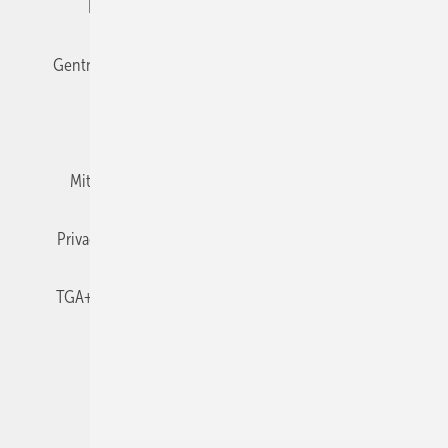
Editor's choice
E-Paper
Fachbeiträge
Gentner Verlag
Impressum
Karriere bei Gentner
Team
Mediaservice
Mitgliedschaften und Engagement
Newsletter
Privacy Manager
RSS-Feed
TGA+E abonnieren
TGA+E-WissensCheck
Veranstaltungen / Webinare
© 2026 TGA+E Fachplaner