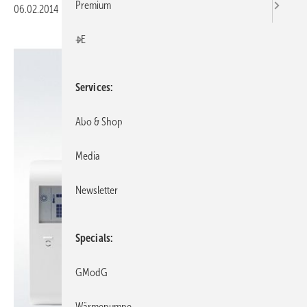
Premium
06.02.2014
|
Veröffentlicht in
Ausgabe 02-2014
|
Druckvorschau
+E
Services
Abo & Shop
Media
Newsletter
Specials
GModG
Wärmepumpe