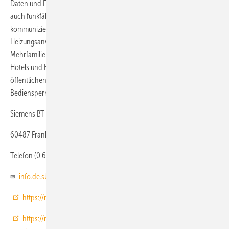
Daten und Einstellungen zwischenspeichert. In beiden Linien sind
auch funkfähige Modelle erhältlich, die mit einem Receiver
kommunizieren. Die RDD/RDE-Raumthermostate eignen sich für
Heizungsanwendungen in Einfamilien- und Ferienhäusern sowie
Mehrfamilienhäusern mit individuellen Heizungssystemen, Schulen,
Hotels und Büros mit Einzelraumregelung. Für den Einsatz in
öffentlichen Bereichen verfügen die Geräte über Sollwert- und
Bediensperrung als Manipulationsschutz.
Siemens BT
60487 Frankfurt
Telefon (0 69) 7 97 39 00
info.de.sbt@siemens.com
https://new.siemens.com/de/de/produkte/gebaeudetechnik.html
https://new.siemens.com/de/de/produkte/gebaeudetechnik/hlk/r