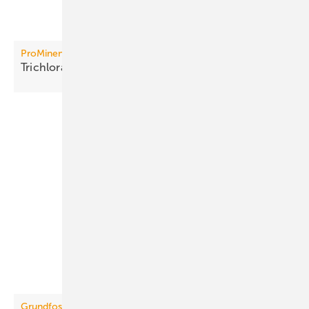
ProMinent
Trichloramin in Echtzeit
überwachen
Grundfos