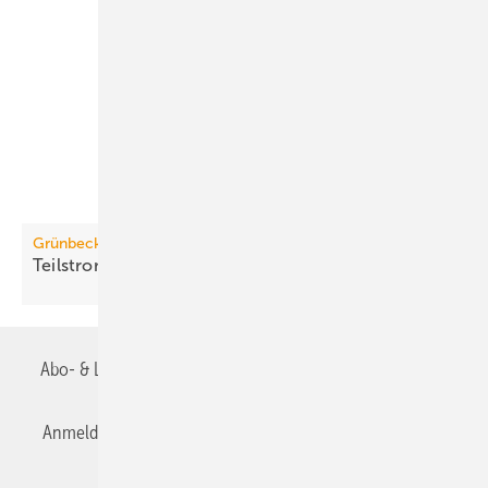
Grünbeck
Teilstromfilter für Kälte- und
Kühlkreisläufe
Abo- & Leserservice
AGB
Alle Inhalte chronologisch
Anmelden
Anmeldung & Registrierung
Datenschutz