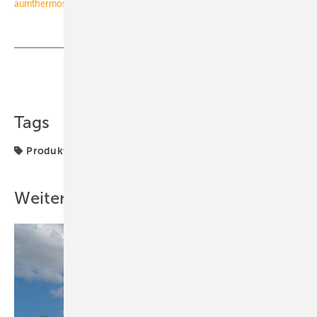
aumthermostate.html
Teilen
Link kopieren
Tags
Produkte
Thermostat
Weitere Inhalte