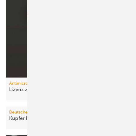
Antimicrobial Copper
Lizenz zum
Töten
Deutsches Kupferinstitut
Kupfer hat positives
Image