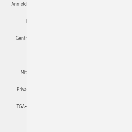
Anmelden
Anmeldung & Registrierung
Datenschutz
Editor's choice
E-Paper
Fachbeiträge
Gentner Verlag
Impressum
Karriere bei Gentner
Team
Mediaservice
Mitgliedschaften und Engagement
Newsletter
Privacy Manager
RSS-Feed
TGA+E abonnieren
TGA+E-WissensCheck
Veranstaltungen / Webinare
© 2026 TGA+E Fachplaner