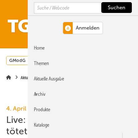
Springe
Springe
Springe
Search
auf
auf
auf
Hauptinhalt
Hauptmenü
SiteSearch
MENÜ
Home
GModG
Wärmepumpe
Heizungsförderung
Energ
Themen
Aktuelle Meldung
Aktuelle Ausgabe
Archiv
4. April 2011, 15.00 Uhr
Produkte
Live: Antimikrobielles Kupfer
Kataloge
tötet Keime