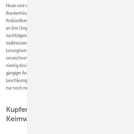
Heute sind etwa 70 % aller Bakterien, die Infektionen in
Krankenhäusern verursachen, zudem gegen mindestens ein
Antibiotikum resistent. Die schnelle Anpassungsfähigkeit der Bakterien
an ihre Umgebung und die Weitergabe der mutierten Gene an die
nachfolgenden Generationen zeigt sich in der Entstehung
multiresistenter Bakterienstämme. So lässt sich eine
besorgniserregende Zunahme an multiresistenten Erregern
verzeichnen. Diese Entwicklung wird durch die oftmals zu schnelle, zu
niedrig dosierte oder vorzeitig abgebrochene Verabreichung
gängiger Antibiotika-Präparate sowie deren Einsatz in der Tiermedizin
beschleunigt. Als direkte Konsequenz lassen sich Infektionen oftmals
nur noch mit erheblichem Aufwand behandeln.
Kupfer senkt Gefahr der indirekten
Keimweitergabe