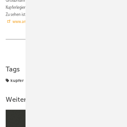
Großbritannien, wird live im Labor zeigen wie effizient antimikrobielle
Kupferlegierung bei der Inaktivierung pathogener Keime sein können.
Zu sehen ist das Experiment auf der Website
www.antimicrobialtouchsurface.com
■
Teilen
Link kopieren
Tags
kupfer
Weitere Inhalte