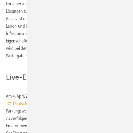
Forscher aus aller Welt suchen deshalb fieberhaft nach neuen
Lösungen zur Vermeidung von krankenhausbürtigen Infektionen. Ein
Ansatz ist dabei der Einsatz von antimikrobiellen Kupferwerkstoffen:
Labor- und klinische Studien haben gezeigt, dass diese Werkstoffe das
Infektionsrisiko vermindern können. Durch die antimikrobiellen
Eigenschaften massiven Kupfers und spezieller Kupferlegierungen
wird bei deren Einsatz gewährleistet, dass die Gefahr der indirekten
Weitergabe von Keimen signifikant reduziert ist.
Live-Experiment online am 4. April
Am 4. April 2011, 15.00 Uhr, gibt es nun nach Auskunft des
Deutschen Kupferinstituts
die einmalige Gelegenheit, die
Wirkungsweise antimikrobiellen Kupfers in einem Live-Experiment mit
zu verfolgen. Professor Bill Keevil, Mikrobiologe und Direktor des
Environmental Healthcare Unit der Universität Southampton,