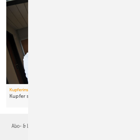
Kupferinstitut
Kupfer setzt sich gegen Keime
durch
Abo- & Leserservice
AGB
Alle Inhalte chronologisch