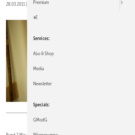
Premium
28.03.2011
|
Druckvorschau
+E
Services
Abo & Shop
Media
Newsletter
Specials
Andrew Fox
GModG
Wärmepumpe
Rund 7 Mio. Menschen erleiden weltweit jedes Jahr eine