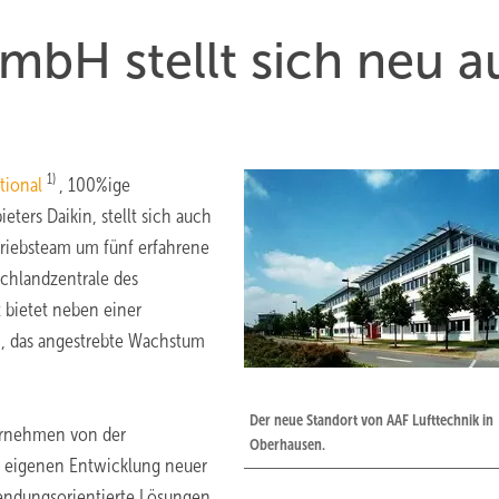
mbH stellt sich neu a
1)
ational
, 100%ige
ters Daikin, stellt sich auch
triebsteam um fünf erfahrene
tschlandzentrale des
 bietet neben einer
n, das angestrebte Wachstum
Der neue Standort von AAF Lufttechnik in
ernehmen von der
Oberhausen.
r eigenen Entwicklung neuer
endungsorientierte Lösungen,