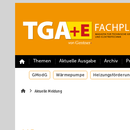
Springe
Springe
Springe
auf
auf
auf
Hauptinhalt
Hauptmenü
SiteSearch
Themen
Aktuelle Ausgabe
Archiv
P
GModG
Wärmepumpe
Heizungsförderun
Aktuelle Meldung