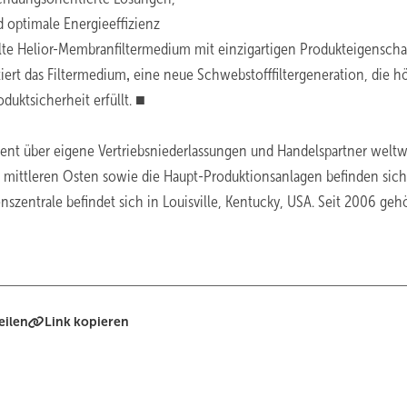
optimale Energieeffizienz
elte Helior-Membranfiltermedium mit einzigartigen Produkteigenscha
iert das Filtermedium‚ eine neue Schwebstofffiltergeneration, die h
duktsicherheit erfüllt. ■
ient über eigene Vertriebsniederlassungen und Handelspartner weltwe
n mittleren Osten sowie die Haupt-Produktionsanlagen befinden sich
entrale befindet sich in Louisville, Kentucky, USA. Seit 2006 geh
eilen
Link kopieren