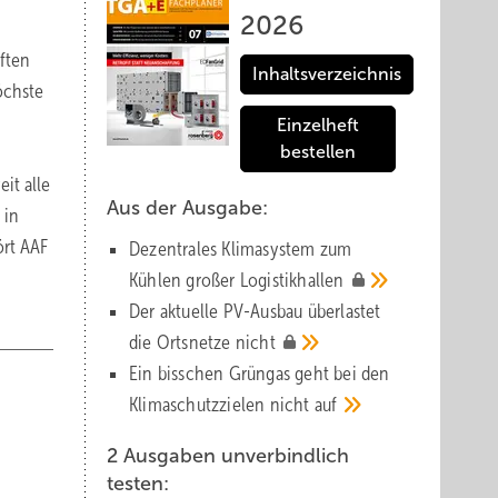
2026
ften
Inhaltsverzeichnis
öchste
Einzelheft
bestellen
it alle
Aus der Ausgabe:
 in
ört AAF
Dezentrales Klimasystem zum
Kühlen großer
Logistik­hallen
Der aktuelle PV-Ausbau über­lastet
die Orts­netze
nicht
Ein bisschen Grüngas geht bei den
Klima­schutz­zielen nicht
auf
2 Ausgaben unverbindlich
testen: