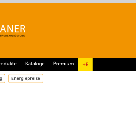
rodukte
Kataloge
Premium
+E
g
Energiepreise