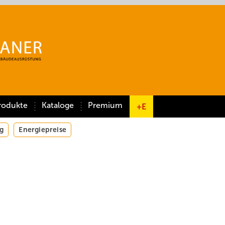
rodukte
Kataloge
Premium
+E
g
Energiepreise