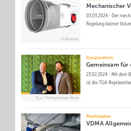
Mechanischer Vo
03.03.2024
-
Der mecha
Regelung kleiner Volu
Wildeboer
Kooperation
Gemeinsam für 
23.02.2024
-
Mit dem B
ist die TGA-Repräsenta
ja / TGA-Repräsentanz Berlin
Marktdaten
VDMA Allgemein