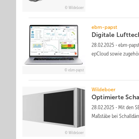
Wildeboer
ebm-papst
Digitale
Luftte
28.02.2025
-
ebm-papst
epCloud sowie zugehöri
ebm-papst
Wildeboer
Optimierte
Scha
28.02.2025
-
Mit den SE
Maß­stäbe bei Schall­dä
Wildeboer