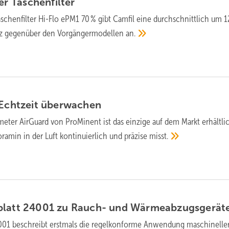
ter
Taschenfilter
schenfilter Hi-Flo ePM1 70 % gibt Camfil eine durch­schnittlich um 1
nz gegen­über den Vor­gänger­mo­dellen
an.
 Echtzeit
überwachen
eter AirGuard von ProMinent ist das einzige auf dem Markt erhältli
ramin in der Luft konti­nu­ierlich und prä­zise
misst.
blatt 24001 zu Rauch- und
Wär­me­ab­zugs­ge­rä­t
1 beschreibt erstmals die regelkonforme Anwendung maschinelle