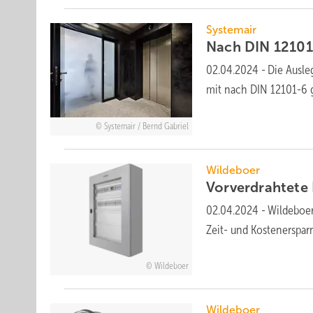
Systemair
Nach DIN 12101
02.04.2024
-
Die Aus­l
mit nach DIN 12101-6 ge
Systemair / Bernd Gabriel
Wildeboer
Vorverdrahtete
02.04.2024
-
Wildeboer 
Zeit- und Kosten­er­spar­n
Wildeboer
Wildeboer