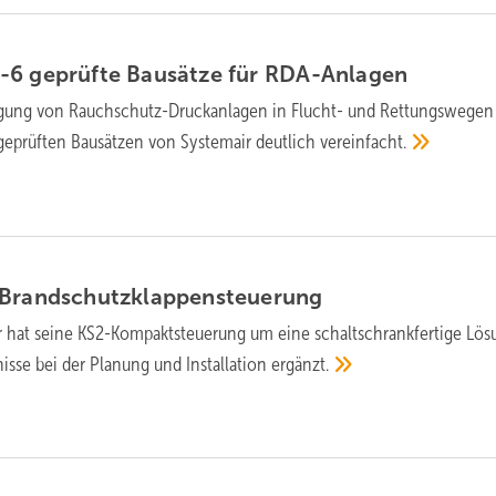
-6 geprüfte Bausätze für
RDA-Anlagen
e­gung von Rauch­schutz-Druck­an­la­gen in Flucht- und Rettungs­wegen
­prüf­ten Bau­sätzen von Systemair deut­lich
ver­ein­facht.
Brandschutzklappensteuerung
hat seine KS2-Kom­pakt­steu­e­rung um eine schalt­schrank­fer­ti­ge Lö­s
is­se bei der Pla­nung und In­stal­la­tion
er­gänzt.