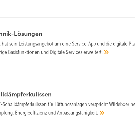
chnik-Lösungen
 hat sein Leistungsangebot um eine Service-App und die digitale Pl
ge Basisfunktionen und Digitale Services
erweitert.
lldämpferkulissen
-Schall­dämpfer­kulissen für Lüftungs­an­la­gen ver­spricht Wildeboer n
mpfung, Energie­effizienz und
An­passungs­fä­hig­keit.