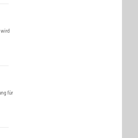
 wird
ung für