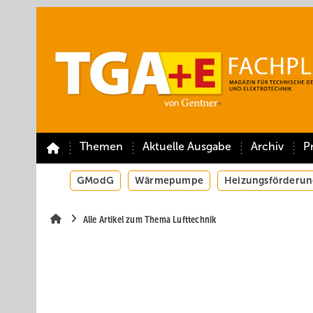
Springe
Springe
Springe
auf
auf
auf
Hauptinhalt
Hauptmenü
SiteSearch
Themen
Aktuelle Ausgabe
Archiv
P
GModG
Wärmepumpe
Heizungsförderun
Alle Artikel zum Thema Lufttechnik