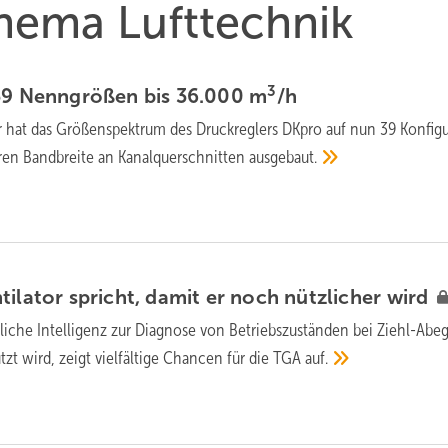
Thema Lufttechnik
3
 39 Nenngrößen bis 36.000
m
/h
 hat das Größen­spek­trum des Druck­reglers DKpro auf nun 39 Konfigu
­ren Band­breite an Kanal­quer­schnitten
aus­gebaut.
tilator spricht, damit er noch nützlicher
wird
liche Intelligenz zur Diagnose von Betriebs­zu­ständen bei Ziehl-Abe
zt wird, zeigt viel­fäl­tige Chancen für die TGA
auf.