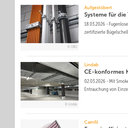
Aufgestöbert
Systeme für die 
18.03.2026
-
Fugenlose
zertifizierte Bügelsch
OBO
Lindab
CE-konformes K
02.03.2026
-
Mit Smoke
Entrauchung von Einzel
Lindab
Camfil