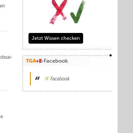
hen
Jetzt Wissen checken
s­steue­
Facebook
Facebook
he