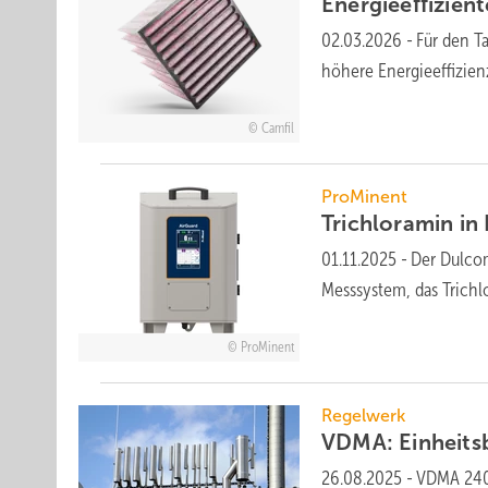
Energieeffizien
02.03.2026
-
Für den Ta
höhere Energie­effizie
Camfil
ProMinent
Trichloramin in
01.11.2025
-
Der Dulcom
Mess­system, das Trichlo
ProMinent
Regelwerk
VDMA: Einheits
26.08.2025
-
VDMA 2400