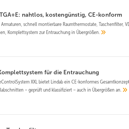
TGA+E: naht­los, kos­ten­güns­tig,
CE-kon­form
 Armaturen, schnell montierbare Raumthermostate, Taschenfilter, V
ellen, Komplettsystem zur Entrauchung in
Übergrößen.
omplettsystem für die
Entrauchung
ControlSystem XXL bietet Lindab ein CE-konformes Gesamtkonzept
abschnitten – geprüft und klassifiziert – auch in Übergrößen
an.