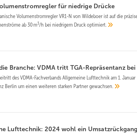
lumen­strom­regler für niedrige
Drücke
­nische Volumen­strom­regler VR1-N von Wildeboer ist auf die präzis
3
men­ströme ab 30 m
/h bei niedrigem Druck
optimiert.
die Branche: VDMA tritt TGA-Repräsentanz
bei
eitritt des VDMA-Fachverbands Allgemeine Lufttechnik am 1. Januar
nz Berlin um einen weiteren starken Partner
gewachsen.
e Luft­technik: 2024 wohl ein
Umsatz­rückgan