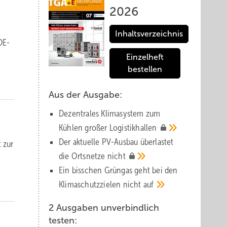
2026
Inhaltsverzeichnis
DE-
Einzelheft
bestellen
Aus der Ausgabe:
Dezentrales Klimasystem zum
Kühlen großer
Logistik­hallen
Der aktuelle PV-Ausbau über­lastet
 zur
die Orts­netze
nicht
Ein bisschen Grüngas geht bei den
Klima­schutz­zielen nicht
auf
2 Ausgaben unverbindlich
testen: