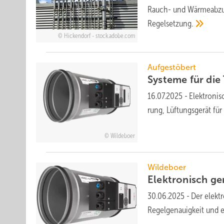
Rauch- und Wärmeabzugs
Regelsetzung.
Hickendorf - stock.adobe.com
Aufgestöbert
Systeme für die T
16.07.2025
-
Elektronisc
rung, Lüftungs­ge­rät fü
Wildeboer
Wildeboer
Elektronisch ge
30.06.2025
-
Der elekt
Regel­ge­nauig­keit und ei