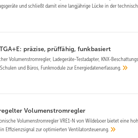
geräte und schließt damit eine langjährige Lücke in der technisc
GA+E: prä­zi­se, prüf­fä­hig,
funk­ba­siert
her Vo­lu­men­strom­reg­ler, La­de­ge­rä­te-Test­adap­ter, KNX-Be­schattung
r Schu­len und Bü­ros, Funk­mo­du­le zur
Energie­da­ten­er­fassung.
regelter
Volumenstromregler
ro­nische Volumen­strom­regler VRE1-N von Wildeboer bie­tet eine ho­
n Effizienz­sig­nal zur op­ti­mier­ten
Ventilator­steuerung.