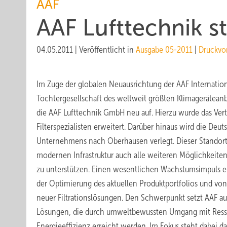
AAF
AAF Lufttechnik st
04.05.2011
|
Veröffentlicht in
Ausgabe 05-2011
|
Druckvo
Im Zuge der globalen Neuausrichtung der AAF Internatio
Tochtergesellschaft des weltweit größten Klimageräteanbie
die AAF Lufttechnik GmbH neu auf. Hierzu wurde das Ver
Filterspezialisten erweitert. Darüber hinaus wird die Deu
Unternehmens nach Oberhausen verlegt. Dieser Standort
modernen Infrastruktur auch alle weiteren Möglichkeite
zu unterstützen. Einen wesentlichen Wachstumsimpuls 
der Optimierung des aktuellen Produktportfolios und vo
neuer Filtrationslösungen. Den Schwerpunkt setzt AAF a
Lösungen, die durch umweltbewussten Umgang mit Ress
Energieeffizienz erreicht werden. Im Fokus steht dabei da