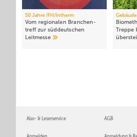
50 Jahre IFH/Intherm
Gebäude
Vom regionalen Bran­chen­
Biometh
treff zur süd­deut­schen
Treppe 
Leit­messe
über­st
Abo- & Leserservice
AGB
Anmelden
Anmeldung & Re