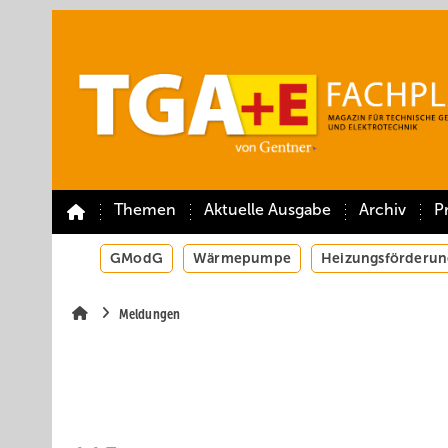
Springe
Springe
Springe
auf
auf
auf
Hauptinhalt
Hauptmenü
SiteSearch
Themen
Aktuelle Ausgabe
Archiv
P
GModG
Wärmepumpe
Heizungsförderun
Meldungen