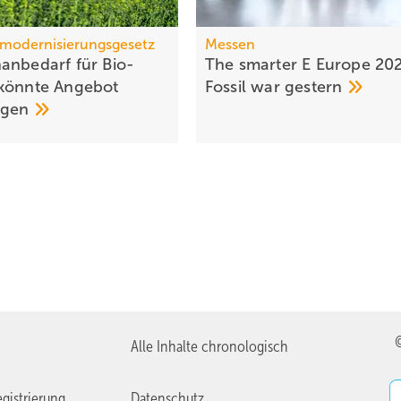
modernisierungsgesetz
Messen
anbedarf für Bio-
The smarter E Europe 20
könnte Ange­bot
Fossil war
gestern
eigen
Alle Inhalte chronologisch
gistrierung
Datenschutz