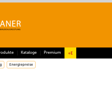
rodukte
Kataloge
Premium
+E
g
Energiepreise