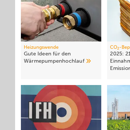
Heizungswende
CO
-Bep
2
Gute Ideen für den
2025: 2
Wärmepumpenhochlauf
Einnah
Emissio