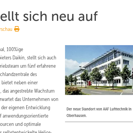
ellt sich neu auf
rschau
nal, 100%ige
ters Daikin, stellt sich auch
triebsteam um fünf erfahrene
tschlandzentrale des
 bietet neben einer
n, das angestrebte Wachstum
erwartet das Unternehmen von
n der eigenen Entwicklung
Der neue Standort von AAF Lufttechnik in
uf anwendungsorientierte
Oberhausen.
ourcen und optimale
s selbstentwickelte Helior-