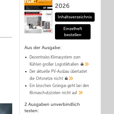
2026
Inhaltsverzeichnis
Einzelheft
bestellen
Aus der Ausgabe:
Dezentrales Klimasystem zum
Kühlen großer
Logistik­hallen
Der aktuelle PV-Ausbau über­lastet
die Orts­netze
nicht
Ein bisschen Grüngas geht bei den
Klima­schutz­zielen nicht
auf
2 Ausgaben unverbindlich
testen: