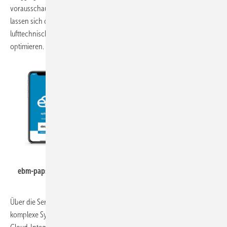
vorausschauende Reinigung von Wärmeübertragern und Filtern. So
lassen sich die Wartungseinsätze an Verflüssigern, Rückkühlern oder
lufttechnischen Anlagen hinsichtlich Betriebssicherheit und Effizienz
optimieren.
ebm-papst
ebm-papst: Service App für Kunden und Fachpartner.
Über die Service App für Kunden und Fachpartner können selbst
komplexe Systeme mit wenigen Klicks aufgesetzt werden, auch die