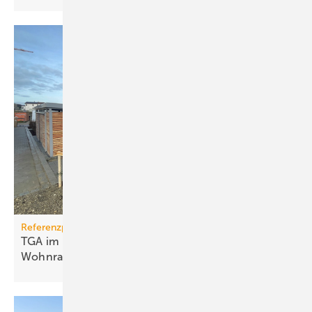
Referenzprojekt
TGA im Modulbau: Raum­kli­ma für be­zahl­ba­ren
Wohn­raum