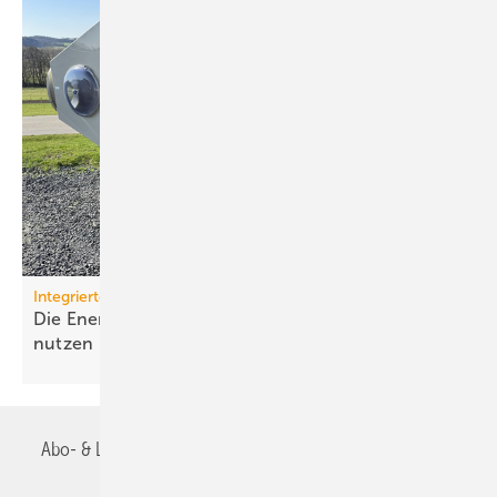
Integrierte Abluftkonzepte
Die Energiepotenziale der Abluft systema­tisch
nutzen
Abo- & Leserservice
AGB
Alle Inhalte chronologisch