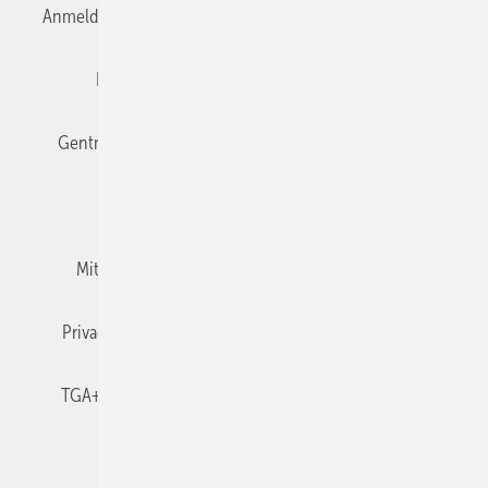
Anmelden
Anmeldung & Registrierung
Datenschutz
Editor's choice
E-Paper
Fachbeiträge
Gentner Verlag
Impressum
Karriere bei Gentner
Team
Mediaservice
Mitgliedschaften und Engagement
Newsletter
Privacy Manager
RSS-Feed
TGA+E abonnieren
TGA+E-WissensCheck
Veranstaltungen / Webinare
© 2026 TGA+E Fachplaner