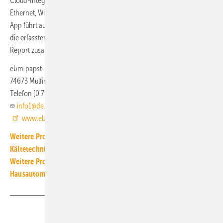
Cloud-Integration für Echtzeit-Überwachung und Diagnose, via
Ethernet, WiFi, GSM und Bluetooth-Low-Energy sind integriert. Die
App führt automatisiert einen mehrstufigen Ventilatorencheck durch;
die erfassten Daten werden anschließend in einem übersichtlichen
Report zusammengefasst.
ebm-papst
74673 Mulfingen
Telefon (0 79 38) 8 10
info1@de.ebmpapst.com
www.ebmpapst.com
Weitere Produkt-Meldungen zum Thema Luft-, Klima- und
Kältetechnik
Weitere Produkt-Meldungen zum Thema Gebäude- und
Hausautomation
Teilen
Link kopieren