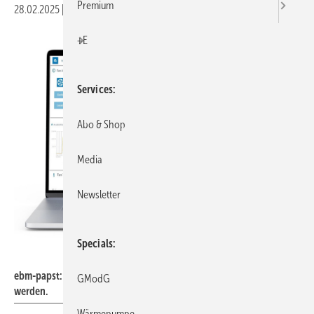
Premium
28.02.2025
|
Veröffentlicht in
Ausgabe 03-2025
|
Druckvorschau
+E
Services
Abo & Shop
Media
Newsletter
Specials
ebm-papst
ebm-papst: In der epCloud können die Anlagen(daten) überwacht
GModG
werden.
Wärmepumpe