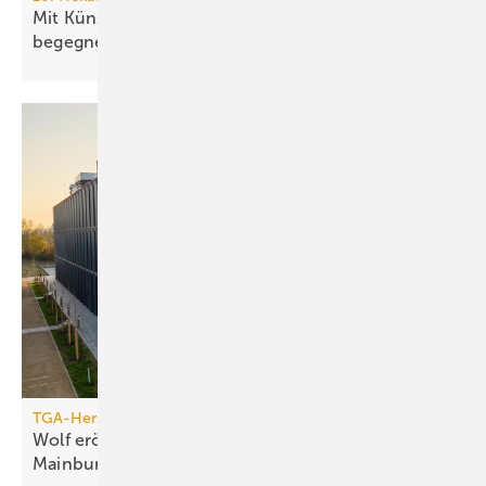
Mit Künstlicher Intelligenz dem Fachkräfte­mangel
begegnen
TGA-Hersteller
Wolf eröff­net modernes Bil­dungs­zent­rum in
Main­burg