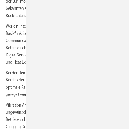
der Luft, möglich. Auf Grundlage der Zustandswerte und der
bekannten Anlagendaten sowie der daraus gewonnenen
Rückschlüsse können Anlagen optimiert werden.
Wer ein IntelliGate Gateway und die epCloud nutzt, profitiert von zwei
Basisfunktionen: Condition Monitoring und Cloud-2-Cloud-
Communication, die weitere Energieeinsparungen und eine erhöhte
Betriebssicherheit ermöglichen. ebm-papst bietet außerdem drei
Digital Services: Demand-Controlled Ventilation, Vibration Analysis
und Heat Exchanger bzw. Filter Clogging Detection.
Bei der Demand-Controlled Ventilation wird ein bedarfsgesteuerter
Betrieb der EC-Ventilatoren realisiert. So können sie etwa auf die
optimale Raumluftqualität oder das tatsächlich benötigte Luftvolumen
geregelt werden.
Vibration Analysis konzentriert sich auf die Diagnose von
ungewünscht auftretenden Schwingungen bei Ventilatoren, um die
Betriebssicherheit zu erhöhen. Bei der Heat Exchanger bzw. Filter
Clogging Detection geht es um die Verschmutzungserkennung und