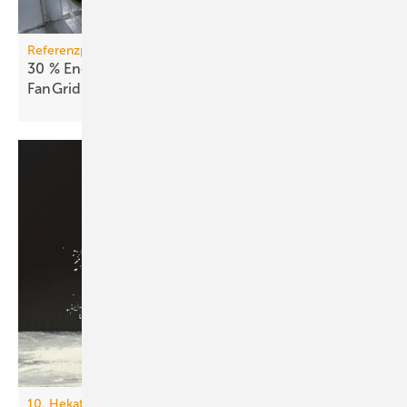
Referenzprojekt
30 % Energie­er­spar­nis durch Retro­fit mit
Fan­Grid
10. Hekatron Partnerforum