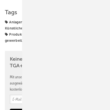
Tags
Anlagenmonitoring
Anlagenoptimierung
Künstliche Intelligenz
Lufttechnik
Lüftungstechnik
Produkte
Ventilator
ebm-papst
industrie- und
gewerbelüftung
Keine Zeit? Kein Problem mit dem
TGA+E Newsletter!
Mit unserem Newsletter erhalten Sie regelmäßig von uns
ausgewählte Informationen und Neuigkeiten, gebündelt und
kostenlos direkt ins Postfach.