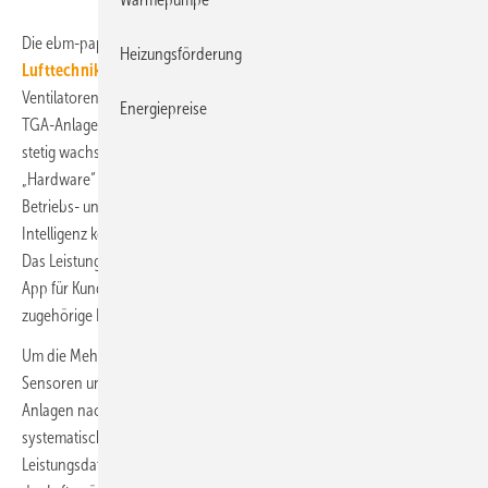
Die ebm-papst Gruppe hat ihr Angebotsspektrum um
digitale
Heizungsförderung
Lufttechnik-Lösungen
erweitert. Laut Anbieter sind moderne EC-
Ventilatoren ein wichtiger Baustein für effiziente und zuverlässige
Energiepreise
TGA-Anlagen. Um nennenswert Energie und Kosten zu sparen sowie
stetig wachsenden Anforderungen zu begegnen, reiche eine optimale
„Hardware“ alleine aber nicht mehr aus. Digitale Lösungen, die
Betriebs- und Umgebungsdaten mit Software und Künstlicher
Intelligenz kombinieren, sollen in diesem Kontext Mehrwerte bieten.
Das Leistungsangebot von ebm-papst umfasst aktuell eine Service-
App für Kunden und Fachpartner, die digitale Plattform epCloud sowie
zugehörige Basisfunktionen und Digitale Services.
Um die Mehrwerte der Digitalisierung zu nutzen, sind zunächst
Sensoren und Gateways erforderlich, mit denen auch bestehende
Anlagen nachgerüstet werden können. Digital vernetzt wird eine
systematische Erfassung von Betriebsdaten, beispielsweise
Leistungsdaten der Ventilatoren, Temperatur oder Feuchtigkeitsgehalt