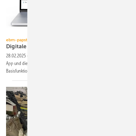
ebm-papst
ebm-papst
Digitale
Lufttechnik-Lösungen
28.02.2025
-
ebm-papst hat sein Leistungsangebot um eine Service-
App und die digitale Plattform epCloud sowie zugehörige
Basisfunktionen und Digitale Services
erweitert.