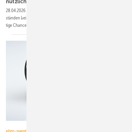
nützlicher
wird
28.04.2026
-
Wie Künstliche Intelligenz zur Diagnose von Betriebs­zu­
ständen bei Ziehl-Abegg heute und künftig ge­nutzt wird, zeigt viel­fäl­
tige Chancen für die TGA
auf.
ebm-papst
ebm-papst