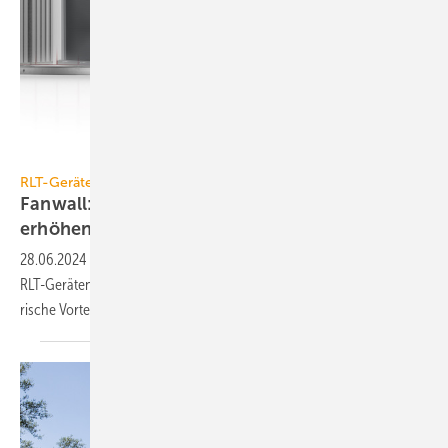
Wolf
RLT-Geräte
Fanwall: Mit Lüftungsklappen die Redundanz
erhöhen
28.06.2024
-
Mehrere kleine Venti­la­toren statt nur einen Frei­läufer in
RLT-Geräten ein­zu­setzen, bietet ökono­mische, quali­tative und plane­
rische
Vorteile.