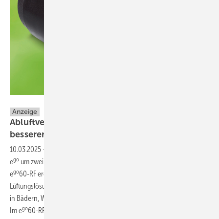
LUNOS
Anzeige
Abluftventilator mit WRG geht in Serie mit
besserer
Performance
10.03.2025
-
LUNOS hat sein bewährtes Modell, den Abluftventilator
go
go
e
um zwei weitere Varianten erweitert. Die neuen Lüfter e
-RF und
go
go
e
60-RF ergänzen die e
-Serie. Diese Geräte bieten die optimale
Lüftungslösung mit Wärmerückgewinnung, die speziell für den Einsatz
in Bädern, WCs und Küchen entwickelt wurden.
go
Im e
60-RF kommen neu entwickelte und leistungsstärkere ec-