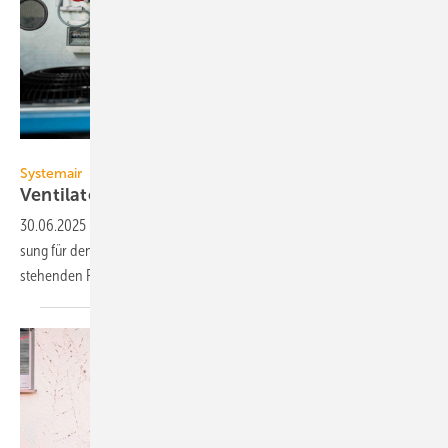
Systemair
Systemair
Ventilator-Retrofit als
Komplettpaket
30.06.2025
-
Systemair hat sein An­ge­bot um eine Retrofit-Kom­plett­lö­
sung für den Aus­tausch und die Op­ti­mie­rung von Ven­ti­la­to­ren in be­
stehen­den RLT-Anlagen
ergänzt.