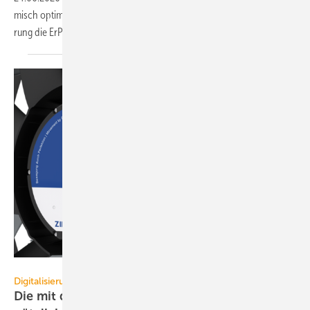
misch opti­mier­ten Kunst­stoff­flügeln er­füllen be­reits in der AC-Aus­füh­
rung die
ErP2026-An­for­de­run­gen.
Ziehl-Abegg
Digitalisierung
Die mit dem Ventilator spricht, damit er noch