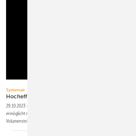
Systemair
Systemair
Hocheffizienter
Hochdruck-Axialventilator
29.10.2023
-
Der Hochdruck-Axialventilator AXC-H von Systemair
ermöglicht mit einem speziellen Laufrad hohe Drücke bei großen
Volumen­strömen und hoher
Energieeffizienz.