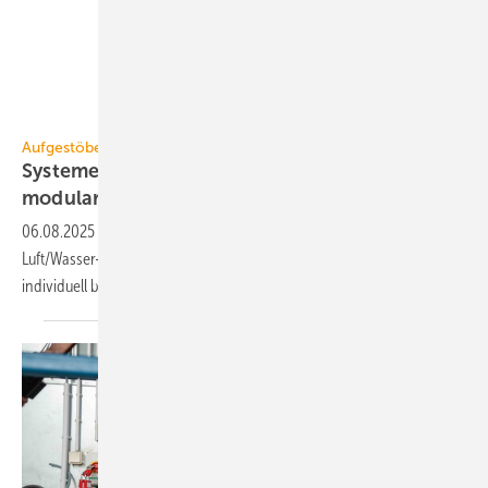
Systemair
Aufgestöbert
Systeme für die TGA+E: ae­ro­dy­na­misch,
modular,
de­sign­ori­en­tiert
06.08.2025
-
Brandgas-Ventilator, Heimladestation, R290-
Luft/Wasser-Wärmepumpe, hardwarefreie Gegensprechanlage,
individuell befliesbare
Duschrinnen.