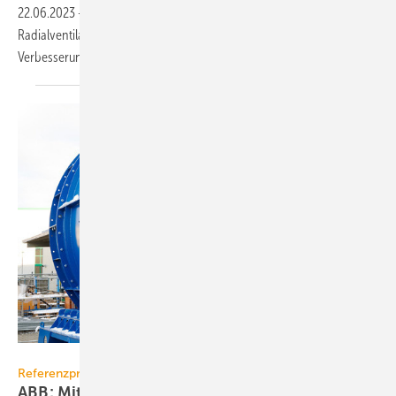
22.06.2023
-
Die Entwicklung der zweiten Generation der RadiCal-
Radialventilatoren von ebm-papst zeigt, wie viel man für weitere
Verbesserungen bewegen muss und
kann.
ABB
Referenzprojekt
ABB: Mittelspannungs-Antriebe für