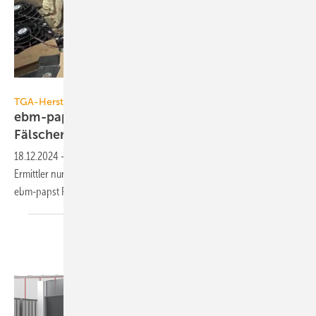
ebm-papst
TGA-Hersteller
ebm-papst deckt erneut chinesisches
Fälschernetzwerk
auf
18.12.2024
-
Nach einer erfolgreichen Razzia in 2023 deckten
Ermittler nun erneut eine chinesische Fabrik auf, welche gefälschte
ebm-papst Produkte
verkaufte.