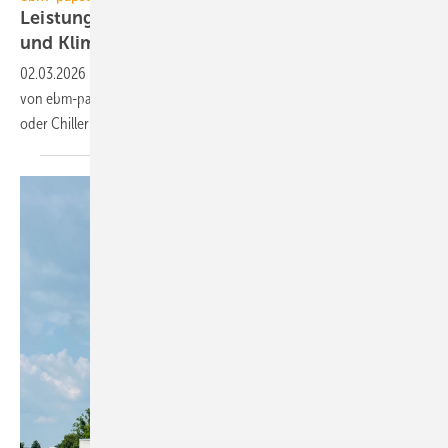
Leistungsstarke Axialventilatoren für die Kälte-
und
Klimatechnik
02.03.2026
-
Die leistungsstarken AxiBlade.Perform-Axialventilatoren
von ebm-papst sind für den Einsatz an Ver­dampfern, Verflüssi­gern
oder Chillern
konzi­piert.