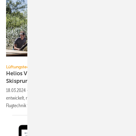
Helios Ventilatoren
Lüftungstechnik
Helios Ventilatoren: Wind­kanal für
Ski­sprung-Simulation
18.03.2024
-
Helios hat einen ventilatorbetriebenen Windkanal
entwickelt, mit dem Skispringer ganz ohne Sprungschanze an ihrer
Flugtechnik feilen
können.