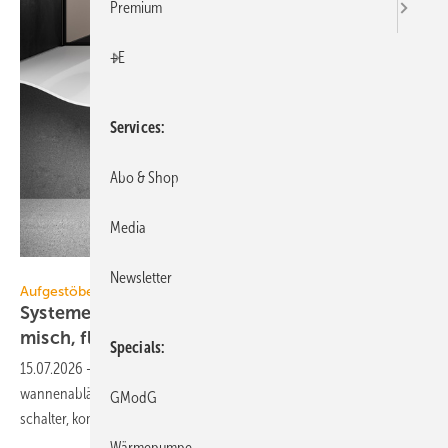
Premium
+E
Services
Abo & Shop
Media
Viega
Newsletter
Aufgestöbert
Systeme für die TGA+E: un­auf­fäl­lig, ae­ro­dy­na­
misch,
flach
Specials
15.07.2026
-
KNX-Präsenz­mel­der, effi­zien­te Axial­ven­ti­la­toren, Dusch­
wannen­ab­läufe mit Re­visions­öff­nung, platz­spa­ren­de Geräte­schutz­
GModG
schal­ter, kom­pak­te
Wohnungs­lüftung.
Wärmepumpe