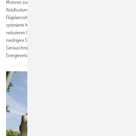
Motoren zum Einsatz, die die Leistung um 50 % bei max. 60 m³/h
Abluftvolumenstrom erhöhen. Die Verbesserung der
Flügelaerodynamik mit sich überlappenden Rotorblättern, die
optimierte Motoransteuerung und die Geometrieoptimierung
reduzieren Luftverwirbelungen und Vibrationen, was für noch
niedrigere Schallwerte sorgt und damit zu einer erheblichen
Geräuschminderung führt. Zudem wurde die Effizienz erhöht, um den
Energieverbrauch zu
minimieren.