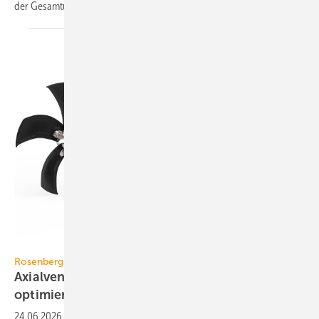
der Ge­samt­umsatz
ge­stiegen.
Rosenberg
Rosenberg
Axialventilatoren mit aerodynamisch
optimierten
Flügeln
24.06.2026
-
Die AKV-Axial­venti­latoren von Rosen­berg mit aero­dyna­