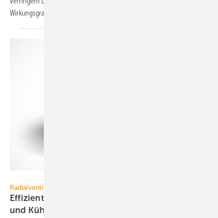
verringern Luftleitmodule den Austrittsverlust und erhöhen den
Wirkungsgrad um bis zu 5
Prozentpunkte.
ebm-papst
Radialventilatoren
Effizienter Wind für Lüftung, Wärmepumpen
und
Kühlung