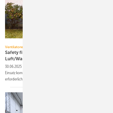
Robert Poorten – stock.adobe.com
Ventilatoren für Anwendungen mit brennbaren Kältemitteln
Safety first, nicht nur bei
Luft/Wasser-Wärmepumpen
30.06.2025
-
Für Kälte­ma­schi­nen, in denen brenn­ba­re Kälte­mit­tel zum
Ein­satz kom­men, sind Sicher­heits­kon­zep­te für den Fall einer Leckage
er­forder­lich.