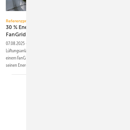
Airnorm
Referenzprojekt
30 % Energie­er­spar­nis durch Retro­fit mit
Fan­Grid
07.08.2025
-
Ein schwäbischer Teilehersteller hat seine
Lüftungsanlagen mit EC-Radialventilatoren von ebm-papst sowie
einem FanGrid von Airnorm modernisiert und
seinen Energieverbrauch um 30 %
gesenkt.