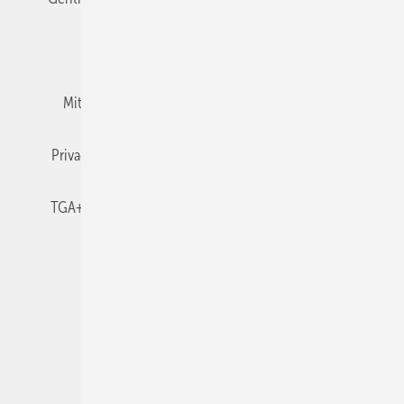
Team
Mediaservice
Mitgliedschaften und Engagement
Newsletter
Privacy Manager
RSS-Feed
TGA+E abonnieren
TGA+E-WissensCheck
Veranstaltungen / Webinare
© 2026 TGA+E Fachplaner