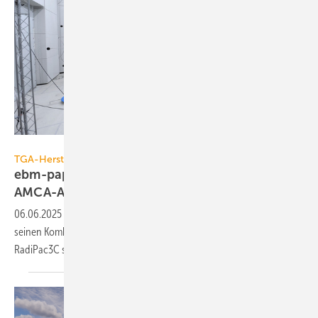
ebm-papst
TGA-Hersteller
ebm-papst Mulfingen erhält
AMCA-Akkreditierung
06.06.2025
-
ebm-papst Mulfingen hat die AMCA-Akkre­di­tie­rung für
sei­nen Kombi­prüf­stand sowie die Zertifizierung für die „Plenum Fans
RadiPac3C series“
er­hal­ten.