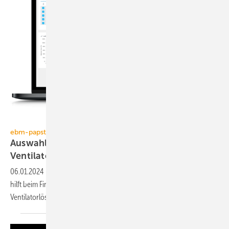
ebm-papst
ebm-papst
Auswahltool FanScout: Die beste
Ventilatorlösung
finden
06.01.2024
-
Das web­basierte Aus­wahl­tool FanScout von ebm-papst
hilft beim Finden der zu eine App­li­ka­tion am besten passen­den
Ventilator­lösung.