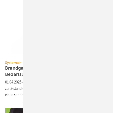
Systemair
Systemair
3
Brandgas-Ventilator bis 175 000 m
/h und
Bedarfslüftung
01.04.2025
-
Der Brandgas-Ventilator AXC (F)-E 1250 von Systemair
zur 2-stün­digen Ent­rau­chung bei 400 °C bie­tet bei der Bedarfs­lüf­tung
einen sehr ho­hen
Wirkungs­grad.