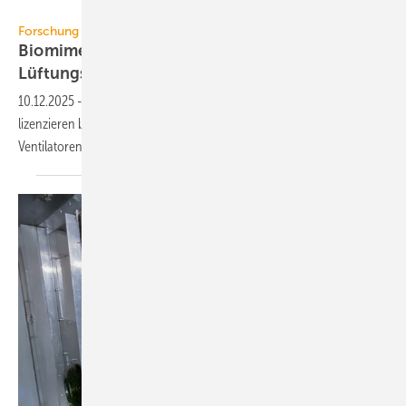
Colt International
Forschung
Biomimetische Rotorblätter auch für die
Lüf­tungs­tech­nik
10.12.2025
-
Die Hochschule Rhein-Waal und Colt International
lizenzieren biomimetische Rotorblätter, die Windkraftanlagen,
Ventilatoren und Lüftungen effizienter und leiser machen
sollen.