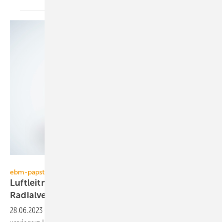
ebm-papst
ebm-papst
Luftleitmodule steigern Wirkungsgrad bei
Radialventilatoren
28.06.2023
-
Bei den Ventilatoren RadiPac C Perform von ebm-papst