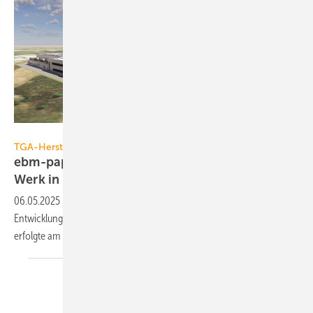
ebm-papst
TGA-Hersteller bauen
ebm-papst inves­tiert 30 Mio. Euro ­in neues
Werk in
Rumä­nien
06.05.2025
-
ebm-papst baut ein neues Produktions- und
Entwicklungszentrum im rumänischen Oradea. Der Spatenstich
erfolgte am 29. April dieses
Jahres.