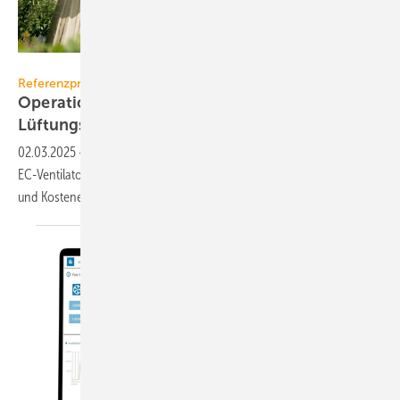
ebm-papst // Frank Peterschroeder / Fotogloria
Referenzprojekt ebm-papst
Operation Energiesparen: Retrofit für
Lüftungs­anlagen
02.03.2025
-
Durch ein Upgrade der RLT-Anlagen auf hoch­effi­zien­te
EC-Ven­ti­la­to­ren er­zielt eine Kran­ken­haus­gruppe si­gni­fi­kante Energie-
und
Kosten­ein­spa­rungen.