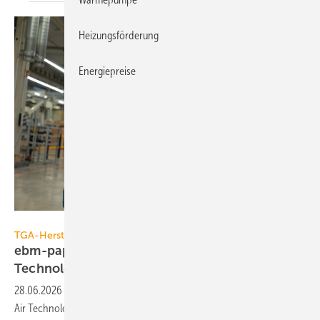
Heizungsförderung
Energiepreise
ebm-papst / christof-wolf.com
TGA-Hersteller
ebm-papst 2025/26: Kerngeschäft Air
Technology legt 12 %
zu
28.06.2026
-
Bei ebm-papst ist 2025/26 der Umsatz im Kern­geschäft
Air Technology zwei­stellig und trotz einer Portfolio-Bereini­gung auch