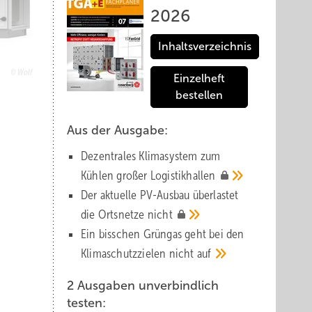
2026
Inhaltsverzeichnis
Wolf
Einzelheft
bestellen
Aus der Ausgabe:
Dezentrales Klimasystem zum
Kühlen großer
Logistik­hallen
 um
Der aktuelle PV-Ausbau über­lastet
die Orts­netze
nicht
Ein bisschen Grüngas geht bei den
Klima­schutz­zielen nicht
auf
2 Ausgaben unverbindlich
testen: