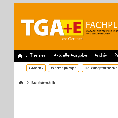
Springe
Springe
Springe
auf
auf
auf
Hauptinhalt
Hauptmenü
SiteSearch
Themen
Aktuelle Ausgabe
Archiv
P
GModG
Wärmepumpe
Heizungsförderun
Raumlufttechnik