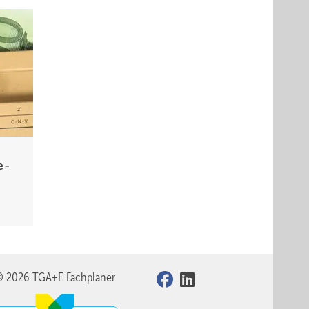
Wolf
ge
der
 des
e­
in
des
© 2026 TGA+E Fachplaner