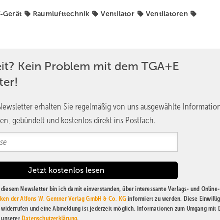
egulären Betrieb ohne Einschränkungen sicherstellen zu können.
-Gerät
Raumlufttechnik
Ventilator
Ventilatoren
tilatoren ausfällt, kann durch die verbleibenden drei Einheiten ein
der volle Volumenstrom aufrechterhalten werden.
eit? Kein Problem mit dem TGA+E
dundanz
ter!
 genaueren Betrachtung und Klärung von drei Fragen:
ewsletter erhalten Sie regelmäßig von uns ausgewählte Informatio
einen defekten bzw. ruhenden Ventilator?
en, gebündelt und kostenlos direkt ins Postfach.
ert (Drehzahl, Druck, Volumenstrom)?
n Ventilatorausfall – soll z. B. der fehlende Anteil des Volumenstr
glichen werden können?
diesem Newsletter bin ich damit einverstanden, über interessante Verlags- und Online-
ken der Alfons W. Gentner Verlag GmbH & Co. KG
informiert zu werden. Diese Einwilli
t widerrufen und eine Abmeldung ist jederzeit möglich. Informationen zum Umgang mit
n unserer
Datenschutzerklärung
.