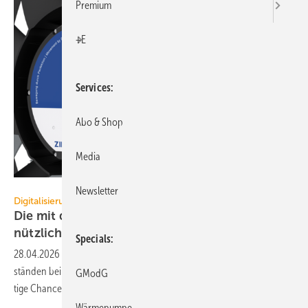
Premium
+E
Services
Abo & Shop
Media
Ziehl-Abegg
Newsletter
Digitalisierung
Die mit dem Ventilator spricht, damit er noch
nützlicher
wird
Specials
28.04.2026
-
Wie Künstliche Intelligenz zur Diagnose von Betriebs­zu­
ständen bei Ziehl-Abegg heute und künftig ge­nutzt wird, zeigt viel­fäl­
GModG
tige Chancen für die TGA
auf.
Wärmepumpe