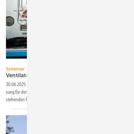
Systemair
Systemair
Ventilator-Retrofit als
Komplettpaket
30.06.2025
-
Systemair hat sein An­ge­bot um eine Retrofit-Kom­plett­lö­
sung für den Aus­tausch und die Op­ti­mie­rung von Ven­ti­la­to­ren in be­
stehen­den RLT-Anlagen
ergänzt.