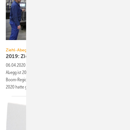
Ziehl-Abegg
Ziehl-Abegg
2019: Ziehl-Abegg legt 8,6 %
zu
06.04.2020
-
Beim Elektromotoren- und Ventilatorenhersteller Ziehl-
Abegg ist 2019 der Umsatz von 583 auf 633 Mio. Euro gestiegen.
Boom-Regionen waren Asien, Europa und die USA. Auch das Jahr
2020 hatte gut begonnen – bis zur
Coronavirus-Krise.