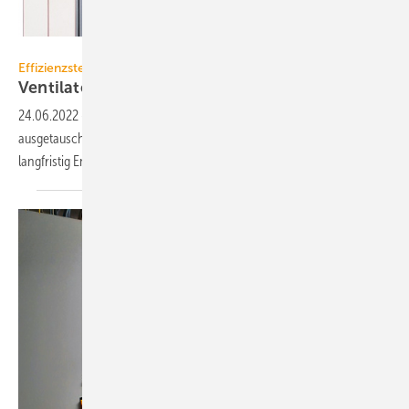
Wolf
Effizienzsteigerung durch Retrofit
Ventilatoraustausch für RLT-Anlagen lohnt
sich
24.06.2022
-
Kann ein RLT-Gerät z. B. aus Platzgründen nicht
ausgetauscht werden, kann mit einem Retrofit der Ventilatoren
langfristig Energie gespart
werden.