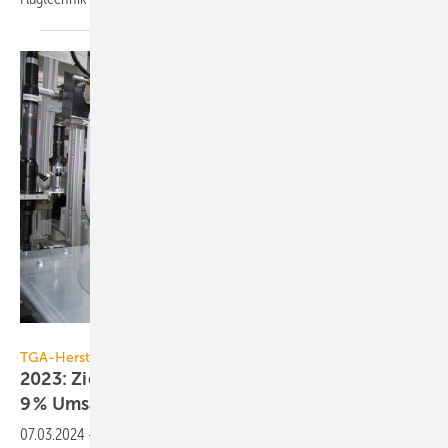
Ziehl-Abegg
TGA-Hersteller
2023: Ziehl-Abegg verzeichnet Re­kordjahr mit
9 %
Umsatzplus
07.03.2024
-
Ziehl-Abegg, global führender Her­steller von Elektro­mo­