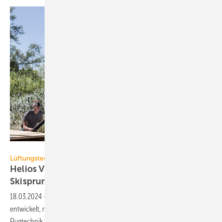
Helios Ventilatoren
Lüftungstechnik
Helios Ventilatoren: Wind­kanal für
Ski­sprung-Simulation
18.03.2024
-
Helios hat einen ventilatorbetriebenen Windkanal
entwickelt, mit dem Skispringer ganz ohne Sprungschanze an ihrer
Flugtechnik feilen
können.