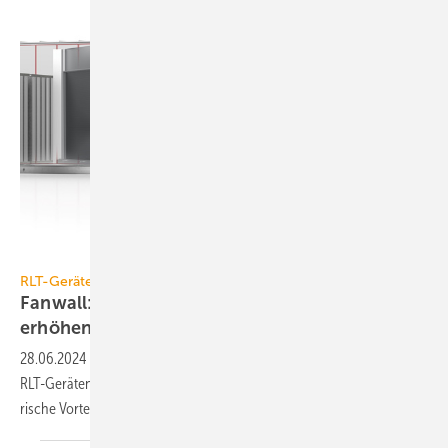
Wolf
RLT-Geräte
Fanwall: Mit Lüftungsklappen die Redundanz
erhöhen
28.06.2024
-
Mehrere kleine Venti­la­toren statt nur einen Frei­läufer in
RLT-Geräten ein­zu­setzen, bietet ökono­mische, quali­tative und plane­
rische
Vorteile.