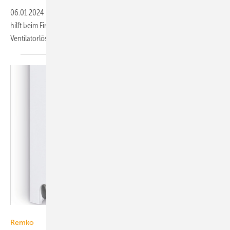
06.01.2024
-
Das web­basierte Aus­wahl­tool FanScout von ebm-papst
hilft beim Finden der zu eine App­li­ka­tion am besten passen­den
Ventilator­lösung.
Remko
Remko