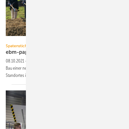
ebm-papst
Spatenstich
ebm-papst baut neues Werk in den
USA
08.10.2021
-
Mit einem feierlichen Spatenstich hat ebm-papst den
Bau einer neuen Produktionsstätte in der Nähe des jetzigen US-
Standortes in Johnson City
begonnen.