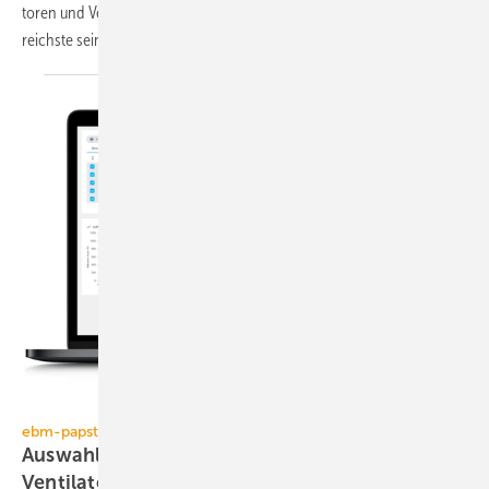
to­ren und Ven­ti­la­to­ren, hat das Ge­schäfts­jahr 2023 als das er­folg­
reichste seiner Firmen­ge­schich­te
ab­ge­schlos­sen.
ebm-papst
ebm-papst
Auswahltool FanScout: Die beste
Ventilatorlösung
finden