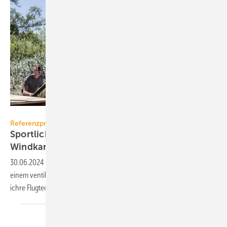
Helios Ventilatoren
Referenzprojekt Helios Ventilatoren
Sportliche Sonderlö­sung: Ski­sprung im
Windkanal
30.06.2024
-
Im Adler­stadion in Hinter­zarten können Ski­sprin­ger in
ei­nem ventilator­be­trie­be­nen Wind­ka­nal auch oh­ne Sprung­schan­ze
ich­re Flug­tech­nik
op­ti­mie­ren.