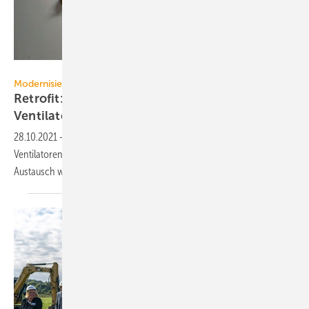
Rosenberg Ventilatoren
Modernisierung von RLT-Anlagen
Retrofit: Attraktive Einsparungen durch neue
Ventilatoren
28.10.2021
-
Durch bessere Wirkungsgrade lässt sich mit einem
Ventilatoren-Retrofit viel Energie einsparen. Der ohnehin lukrative
Austausch wird finanziell
gefördert.