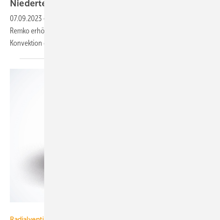
Niedertemperatur-Heizkörper
07.09.2023
-
Beim Niedertemperatur-Heizkörper NT (Typ 22) von
Remko erhöhen bis zu 17 integrierte Ventilatoren durch die verstärkte
Konvektion die
Heizleistung.
ebm-papst
Radialventilatoren