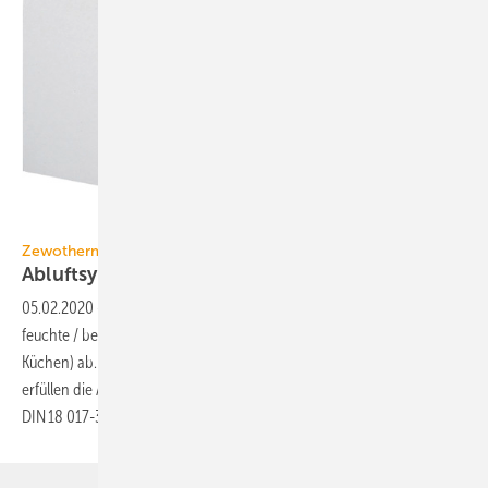
Bild: Zewotherm
Zewotherm
Abluftsysteme für
Innenräume
05.02.2020
-
Die Abluftsysteme Zewo ER EC und Zewo ER führen
feuchte / belastete Luft aus fensterlosen Innenräumen (Bäder, WCs,
Küchen) ab. Sie lassen sich an Wand oder Decke montieren und
erfüllen die Anforderungen für mehrgeschossige Wohngebäude nach
DIN 18 017-3 und DIN 1946-6. Hohe Druckreserven
der...