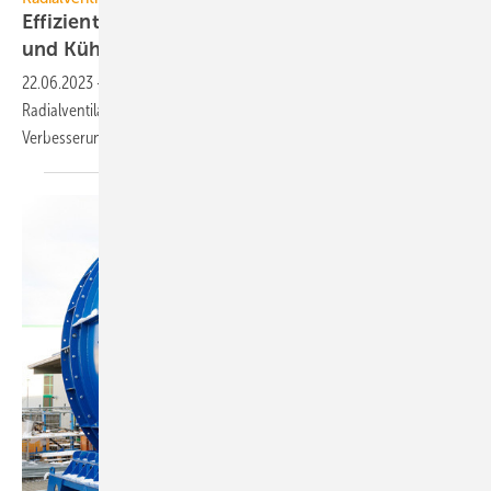
Effizienter Wind für Lüftung, Wärmepumpen
und
Kühlung
22.06.2023
-
Die Entwicklung der zweiten Generation der RadiCal-
Radialventilatoren von ebm-papst zeigt, wie viel man für weitere
Verbesserungen bewegen muss und
kann.