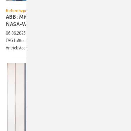
ABB
Referenzprojekt
ABB: Mittelspannungs-Antriebe für
NASA-Windkanal
06.06.2023
-
Für einen neuen vertikalen Windkanal der NASA liefert
EVG Lufttechnik Carbon-Ventilatoren mit Mittelspannungs-
Antriebstechnik von
ABB.