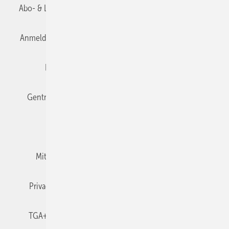
Abo- & Leserservice
AGB
Alle Inhalte chronologisch
Anmelden
Anmeldung & Registrierung
Datenschutz
Editor's choice
E-Paper
Fachbeiträge
Gentner Verlag
Impressum
Karriere bei Gentner
Team
Mediaservice
Mitgliedschaften und Engagement
Newsletter
Privacy Manager
RSS-Feed
TGA+E abonnieren
TGA+E-WissensCheck
Veranstaltungen / Webinare