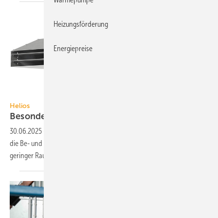
Heizungsförderung
Energiepreise
Helios
Helios
Besonders flacher
Impulsventilator
30.06.2025
-
Der Impulsventilator IVRW EC 225 von Helios wurde für
die Be- und Entlüftung von Gara­gen und Industrie­an­wendungen mit
geringer Raum­höhe
kon­stru­iert.