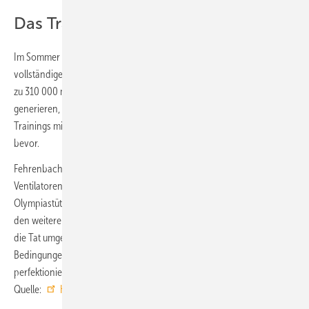
Das Training kann beginnen
Im Sommer letzten Jahres erfolgen die Lieferung und Montage des
vollständigen Windkanals in Hinterzarten. Mit einer Kapazität von bis
zu 310 000 m³/h ist er in der Lage, vor Ort einen Luftstrom zu
generieren, der den
Skisprung realistisch simuliert
. Der Start des
Trainings mit dem Flugsimulator steht in den kommenden Monaten
bevor.
Fehrenbacher zeigt sich mit dem Ergebnis zufrieden: „Wir von Helios
Ventilatoren sind sehr stolz darauf, zusammen mit dem
Olympiastützpunkt Freiburg, dem Bundesstützpunkt Hinterzarten und
den weiteren Beteiligten diese außergewöhnliche Idee erfolgreich in
die Tat umgesetzt zu haben. So wurden für die Athleten optimale
Bedingungen geschaffen, um ihre Kunst noch weiter zu
perfektionieren.“ ■
Quelle:
Helios Ventilatoren
/ fl