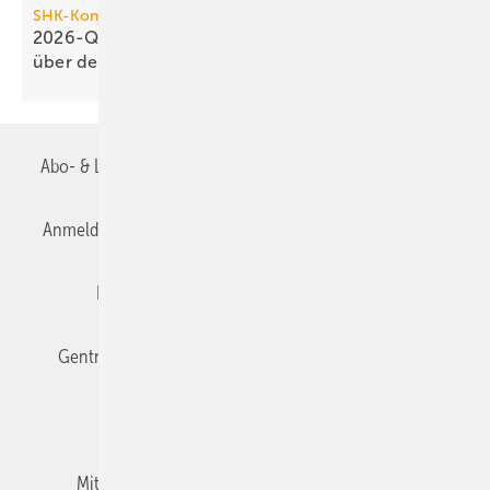
SHK-Konjunkturbarometer
2026-Q1: SHK-Geschäftsklima stagniert knapp
über der
Null
Abo- & Leserservice
AGB
Alle Inhalte chronologisch
Anmelden
Anmeldung & Registrierung
Datenschutz
Editor's choice
E-Paper
Fachbeiträge
Gentner Verlag
Impressum
Karriere bei Gentner
Team
Mediaservice
Mitgliedschaften und Engagement
Newsletter