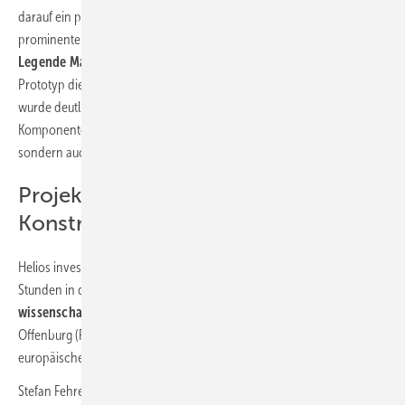
darauf ein praktischer Test auf dem Helios Areal durchgeführt. Als
prominenter Unterstützer des Projekts stellte sich
Skisprung-
Legende Martin Schmitt
zur Verfügung, um an einem ersten
Prototyp die Windverhältnisse aus dem Ventilator zu erleben. Dabei
wurde deutlich, dass die Grundidee mit den vorgesehenen
Komponenten nicht nur realistisch für die Simulation der Luftfahrt ist,
sondern auch für den Absprung.
Projektierung und
Konstruktionsarbeit
Helios investierte nach Festlegung der Eckdaten umfangreiche
Stunden in die Konzeption und Projektierung des Windkanals. Für die
wissenschaftliche Begleitung
wurde zusammen mit der Hochschule
Offenburg (Prof. Dr. Ettrich) und dem Olympiastützpunkt Freiburg ein
europäisches Forschungsprojekt beantragt und genehmigt.
Stefan Fehrenbacher, der zu der Zeit als verantwortlicher