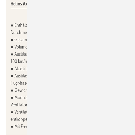
Helios Axial-Hochleistungsventilatoren vom Typ AVD 1400.
● Enthält zwei Axialventilatoren mit jeweils 1400 mm
Durchmesser
● Gesamtantriebsleistung: 90 kW
● Volumenstrom: 310 000 m³/h
● Ausblasgeschwindigkeit: ca. 100 km/h (stufenlos von 0-
100 km/h regelbar)
● Akustikoptimiert durch Schalldämpfer
● Ausblaskasten (2,5 x 1,25 m) für die Simulation verschiedener
Flugphasen verstellbar
● Gewicht: ca. 6 t
● Modularer Aufbau (kann bei Bedarf um zwei weitere
Ventilatoreinheiten erweitert werden)
● Ventilatoren durch Schwingungsdämpfer mechanisch
entkoppelt
● Mit Frequenzumrichter regelbar