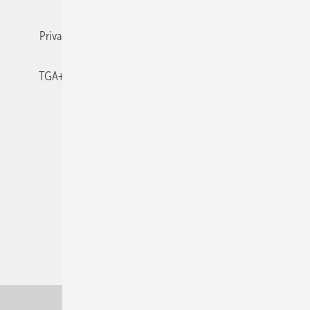
Privacy Manager
RSS-Feed
TGA+E abonnieren
TGA+E-WissensCheck
Veranstaltungen / Webinare
© 2026 TGA+E Fachplaner
Nach oben