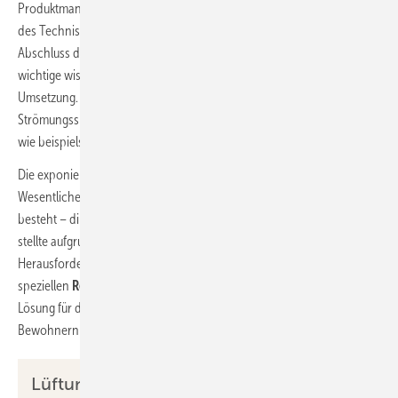
Produktmanager bei Helios Ventilatoren fungierte und heute als Leiter
des Technischen Produktmanagements tätig ist, würdigt nach
Abschluss des Projekts die Zusammenarbeit: „Wir erhielten hierdurch
wichtige wissenschaftliche Erkenntnisse für die praktische
Umsetzung. So führte die Hochschule Offenburg etwa diverse
Strömungssimulationen durch, die direkt in die Konstruktionsarbeit
wie beispielsweise die Geometrie des Nachleitrades mit einflossen.“
Die exponierte Platzierung der Ventilatoreneinheit – die im
Wesentlichen aus zwei
Helios-Axialventilatoren vom Typ AVD 1400
besteht – direkt an der Schanze des Adlerstadions Hinterzarten,
stellte aufgrund der Lautstärke der beiden Ventilatoren eine große
Herausforderung dar. Die Konstruktion und Fertigung von vier
speziellen
Rohrschalldämpfern mit Innenkern
ist eine wirksame
Lösung für diese Problematik und sichert den umliegenden
Bewohnern ungestörte Ruhe.
Lüftungstechnische Eckdaten der