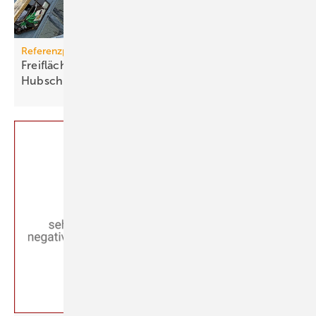
Referenzprojekt
Freiflächenheizung für ganz­jäh­rige
Hub­schrau­ber­lan­dun­gen