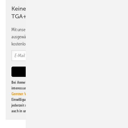
Keine Zeit? Kein Problem mit dem
TGA+E Newsletter!
Mit unserem Newsletter erhalten Sie regelmäßig von uns
ausgewählte Informationen und Neuigkeiten, gebündelt und
kostenlos direkt ins Postfach.
Bei Anmeldung zu diesem Newsletter bin ich damit einverstanden, über
interessante Verlags- und Online-Angebote
der Marken der Alfons W.
Gentner Verlag GmbH & Co. KG
informiert zu werden. Diese
Einwilligung kann ich jederzeit widerrufen und eine Abmeldung ist
jederzeit möglich. Informationen zum Umgang mit Daten finden Sie
auch in unserer
Datenschutzerklärung
.