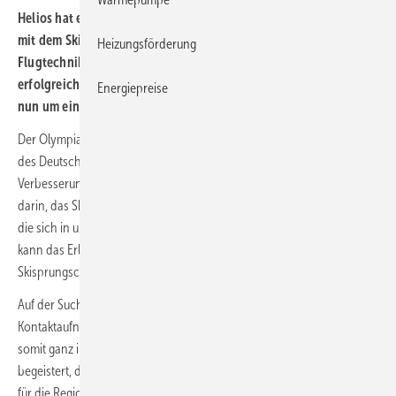
Helios hat einen ventilatorbetriebenen Windkanal entwickelt,
mit dem Skispringer ganz ohne Sprungschanze an ihrer
Heizungsförderung
Flugtechnik feilen können. Nach fünf Jahren ist das Projekt
erfolgreich umgesetzt worden und die Gemeinde Hinterzarten
Energiepreise
nun um eine Sport-Attraktion reicher.
Der Olympiastützpunkt Freiburg und der Bundesstützpunkt Skisprung
des Deutschen Skiverbandes in Hinterzarten strebten eine
Verbesserung des Skisprungtrainings an. Die zentrale Idee bestand
darin, das Skispringen in einer Flugsimulationsanlage zu ermöglichen,
die sich in unmittelbarer Nähe der Skisprungschanze befindet. Somit
kann das Erlernte anschließend sofort an der angrenzenden
Skisprungschanze in der Praxis umgesetzt werden.
Auf der Suche nach einem Partner für das Projekt fand 2018 die erste
Kontaktaufnahme zu Helios statt. Das in Villingen-Schwenningen und
somit ganz in der Nähe ansässige Unternehmen zeigte sich sofort
begeistert, da es in dem Vorhaben sowohl für den Skisport als auch
für die Region Hochschwarzwald ein wegweisendes Projekt sieht.