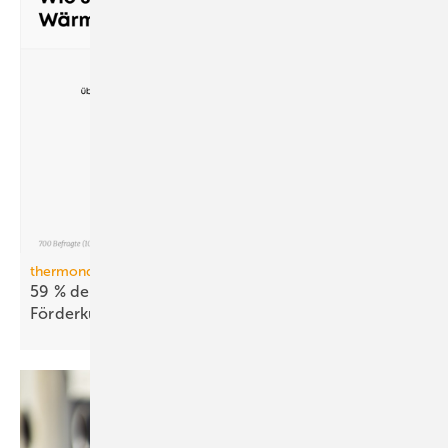
thermondo Wärmepumpen-Monitor
59 % der Haus­be­sit­zer stellen sich gegen
För­der­kür­zungen