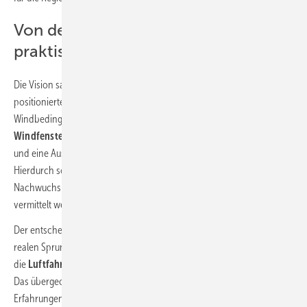
Von der Vision zum ersten
praktischen Test
Die Vision sah vor, dass eine Ventilatoreneinheit einen im Luftstrom
positionierten Skispringer anbläst. Um authentische
Windbedingungen zu simulieren, wurde die Schaffung eines
Windfensters
geplant, das eine Ausblasfläche von etwa 2,5 x 1,25 m
und eine Ausblasgeschwindigkeit von etwa 100 km/h aufweist.
Hierdurch soll insbesondere Skispringern aus dem
Nachwuchsbereich eine optimale
aerodynamische Flugposition
vermittelt werden.
Der entscheidende Vorteil liegt darin, dass im Vergleich zu einem
realen Sprung, der nur wenige Sekunden dauert, in dieser Simulation
die
Luftfahrt über einen längeren Zeitraum
geübt werden kann.
Das übergeordnete Ziel besteht vor allem darin, sensorische
Erfahrungen zu sammeln, die dann im tatsächlichen Sprung von der