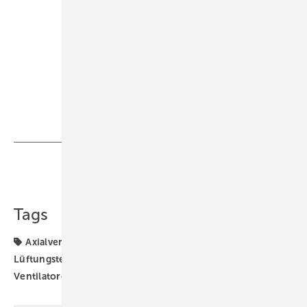
Teilen
Link kopieren
Tags
Axialventilator
Helios
Helios Ventilatoren
Lüftungstechnik
Referenzprojekt
Ventilator
Ventilatoren