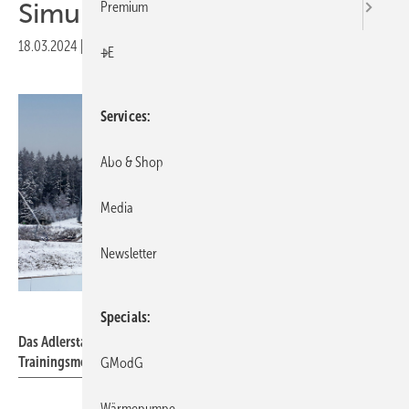
Simulation
Premium
18.03.2024
|
Druckvorschau
+E
Services
Abo & Shop
Media
Newsletter
Helios Ventilatoren
Specials
Das Adlerstadion in Hinterzarten bietet Skispringern ganz neue
Trainingsmöglichkeiten.
GModG
Wärmepumpe