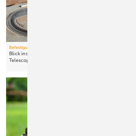
Befestigungstechnik
Blick ins All: fischer-Sys­te­me im Ex­treme­ly Large
Te­le­scope