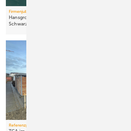
Firmenjubiläum
Hansgrohe: 125 Jahre Sa­ni­tär­tech­nik aus dem
Schwarz­wald
Referenzprojekt