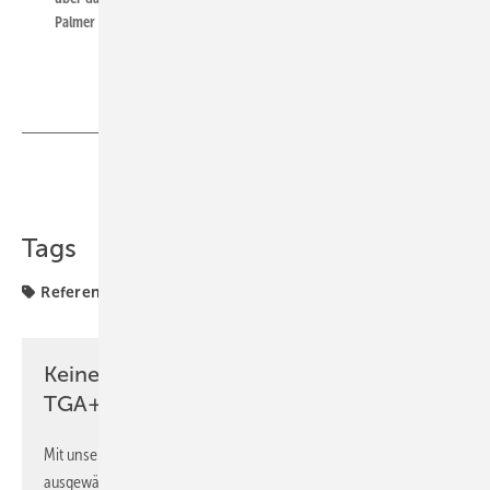
Palmer (li.) und Reiner Kelch (re.).
Teilen
Link kopieren
Tags
Referenzprojekt
Systemair
Ventilator
Keine Zeit? Kein Problem mit dem
TGA+E Newsletter!
Mit unserem Newsletter erhalten Sie regelmäßig von uns
ausgewählte Informationen und Neuigkeiten, gebündelt und