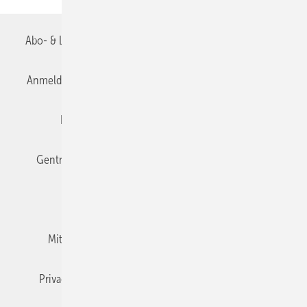
Abo- & Leserservice
AGB
Alle Inhalte chronologisch
Anmelden
Anmeldung & Registrierung
Datenschutz
Editor's choice
E-Paper
Fachbeiträge
Gentner Verlag
Impressum
Karriere bei Gentner
Team
Mediaservice
Mitgliedschaften und Engagement
Newsletter
Privacy Manager
RSS-Feed
TGA+E abonnieren