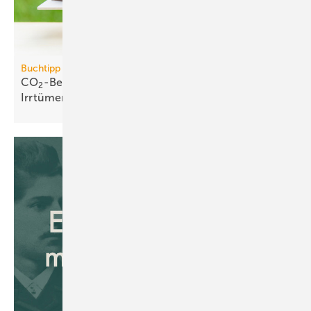
Buchtipp
CO
-Bepreisung: neues Buch wider­legt 5 zent­rale
2
Irr­tümer