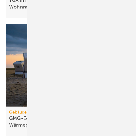
TGA im Modulbau: Raum­kli­ma für be­zahl­ba­ren
Wohn­raum
Gebäudemodernisierungsgesetz
GMG-Eckpunkte: Es kommt jetzt auf
Wärmepumpen
an