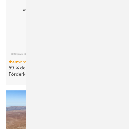
thermondo Wärmepumpen-Monitor
59 % der Haus­be­sit­zer stellen sich gegen
För­der­kür­zungen