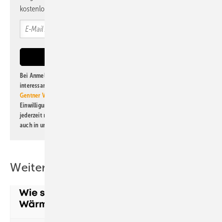
kostenlos direkt ins Postfach.
Bei Anmeldung zu diesem Newsletter bin ich damit einverstanden, über
interessante Verlags- und Online-Angebote
der Marken der Alfons W.
Gentner Verlag GmbH & Co. KG
informiert zu werden. Diese
Einwilligung kann ich jederzeit widerrufen und eine Abmeldung ist
jederzeit möglich. Informationen zum Umgang mit Daten finden Sie
auch in unserer
Datenschutzerklärung
.
Weitere Inhalte