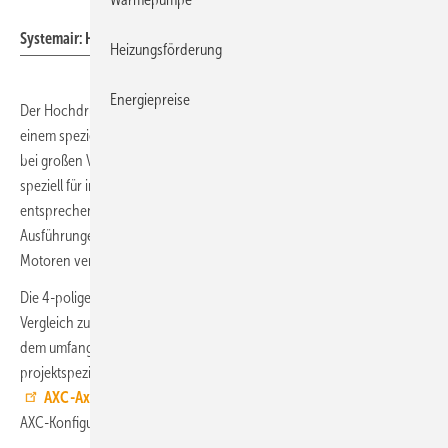
Systemair
Systemair: Hochdruck-Axialventilator AXC-H.
Heizungsförderung
Energiepreise
Der Hochdruck-Axialventilator AXC-H von Systemair ermöglicht mit
einem speziellen Laufrad und großem Nabenverhältnis hohe Drücke
bei großen Volumenströmen und hoher Energieeffizienz. Er wurde
speziell für industrielle Anwendungen und Prozessanwendungen mit
entsprechendem Anforderungsprofil entwickelt und ist in den
Ausführungen 630 mm und 710 mm jeweils mit 2- oder 4-poligen
Motoren verfügbar.
Die 4-polige Variante zeichnet sich durch eine geringere Lautstärke im
Vergleich zu Mitteldruck-Axialventilatoren aus. Die Kompatibilität mit
dem umfangreichen AXC-Zubehörsortiment ermöglicht
projektspezifische Anpassungen. Um die Auswahl des richtigen
AXC-Axialventilators
zu erleichtern, stellt Systemair online den
AXC-Konfigurator zur Verfügung.