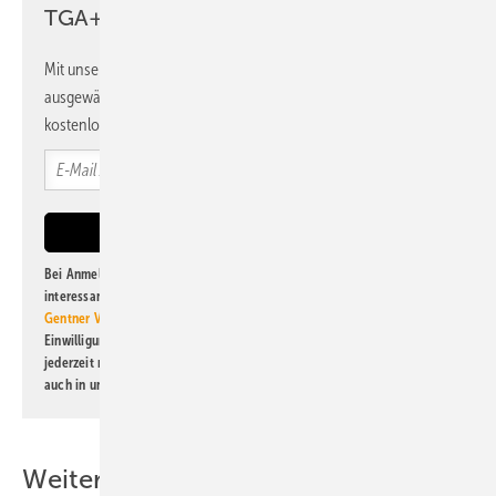
TGA+E Newsletter!
Mit unserem Newsletter erhalten Sie regelmäßig von uns
ausgewählte Informationen und Neuigkeiten, gebündelt und
kostenlos direkt ins Postfach.
Bei Anmeldung zu diesem Newsletter bin ich damit einverstanden, über
interessante Verlags- und Online-Angebote
der Marken der Alfons W.
Gentner Verlag GmbH & Co. KG
informiert zu werden. Diese
Einwilligung kann ich jederzeit widerrufen und eine Abmeldung ist
jederzeit möglich. Informationen zum Umgang mit Daten finden Sie
auch in unserer
Datenschutzerklärung
.
Weitere Inhalte