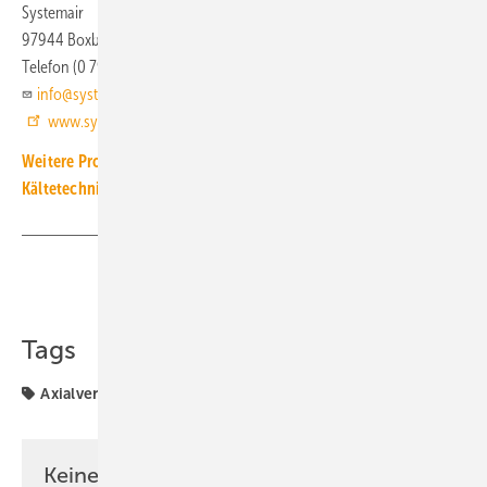
Systemair
97944 Boxberg-Windischbuch
Telefon (0 79 30) 9 27 20
info@systemair.de
www.systemair.de
Weitere Produkt-Meldungen zum Thema Luft-, Klima- und
Kältetechnik
Teilen
Link kopieren
Tags
Axialventilator
Produkte
Systemair
Ventilator
Keine Zeit? Kein Problem mit dem