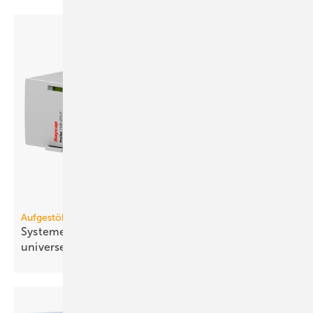
Aufgestöbert
Systeme für die TGA+E: modu­lar, vor­ge­fer­tigt,
uni­ver­sell