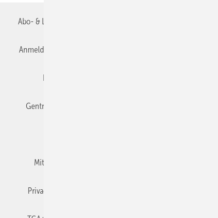
Abo- & Leserservice
AGB
Alle Inhalte chronologisch
Anmelden
Anmeldung & Registrierung
Datenschutz
Editor's choice
E-Paper
Fachbeiträge
Gentner Verlag
Impressum
Karriere bei Gentner
Team
Mediaservice
Mitgliedschaften und Engagement
Newsletter
Privacy Manager
RSS-Feed
TGA+E abonnieren