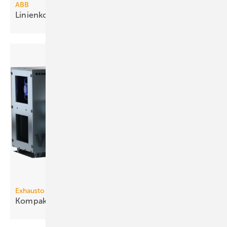
ABB
Linienkoppler segmentiert
KNX-Netz­werke
Exhausto
3
Kompakt-Lüftungsgerät bis 9340
m
/h