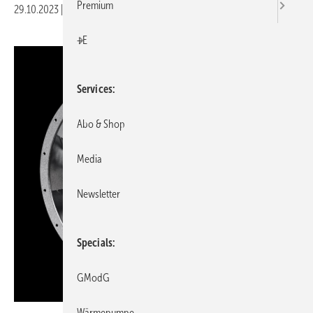
Premium
29.10.2023
|
Veröffentlicht in
Ausgabe 11-2023
|
Druckvorschau
+E
Services
Abo & Shop
Media
Newsletter
Specials
GModG
Wärmepumpe