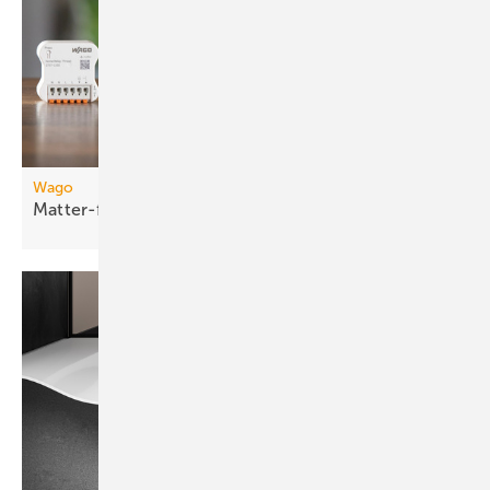
Wago
Matter-fähige
Smart-Home-Funkmodule