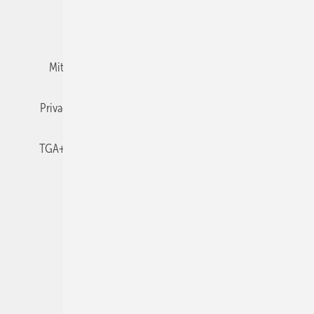
Team
Mediaservice
Mitgliedschaften und Engagement
Newsletter
Privacy Manager
RSS-Feed
TGA+E abonnieren
TGA+E-WissensCheck
Veranstaltungen / Webinare
© 2026 TGA+E Fachplaner