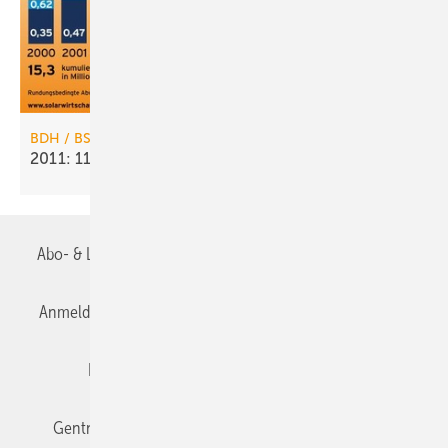
BDH / BSW-Solar
2011: 11 % mehr Solaranlagen
verkauft
Abo- & Leserservice
AGB
Alle Inhalte chronologisch
Anmelden
Anmeldung & Registrierung
Datenschutz
Editor's choice
E-Paper
Fachbeiträge
Gentner Verlag
Impressum
Karriere bei Gentner