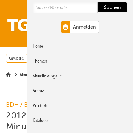
Springe
Springe
Springe
Search
auf
auf
auf
Hauptinhalt
Hauptmenü
SiteSearch
MENÜ
Home
GModG
Wärmepumpe
Heizungsförderung
Energ
Themen
Aktuelle Meldung
Aktuelle Ausgabe
Archiv
BDH / BSW-Solar
Produkte
2012: Solarthermiemarkt im
Kataloge
Minus