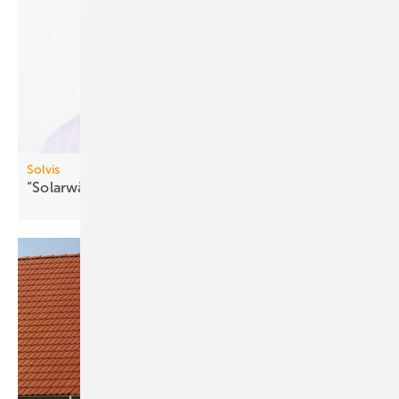
Solvis
“Solarwärme wieder zur Geltung
bringen“