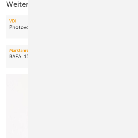
Weitere Inhalte
VDI
Photovoltaik ist effizienter als
Solarthermie
Marktanreizprogramm 2012
BAFA: 150 Mio. Euro für 75.000
Heizungen