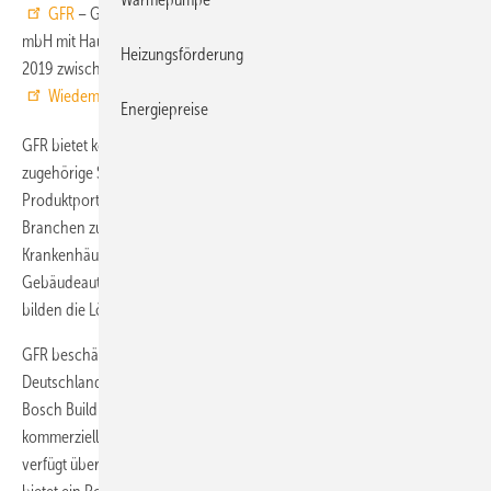
GFR
– Gesellschaft für Regelungstechnik und Energieeinsparung
mbH mit Hauptsitz in Verl. Entsprechende Verträge wurden am 17. Juli
Heizungsförderung
2019 zwischen Bosch und dem derzeitigen Eigentümer, der
Wiedemann Gruppe
, Sarstedt, unterzeichnet.
Energiepreise
GFR bietet komplette Gebäudeautomationslösungen sowie
zugehörige Services mit einem umfassenden Hard- und Software-
Produktportfolio. Die Lösungen des Unternehmens kommen in vielen
Branchen zum Einsatz, darunter beispielsweise Einkaufszentren und
Krankenhäuser. Auch im Bereich Entertainment wird die
Gebäudeautomation von GFR eingesetzt. In der Elbphilharmonie
bilden die Lösungen von GFR beispielsweise die TGA-Steuerzentrale.
GFR beschäftigt rund 260 Mitarbeiter an neun Standorten in
Deutschland. „Thomas Quante, Mitglied des Bereichsvorstands von
Bosch Building Technologies: „Der Trend zur Digitalisierung
kommerzieller Gebäuden eröffnet ganz neue Möglichkeiten. GFR
verfügt über ein fundiertes Wissen in der Gebäudeautomation und