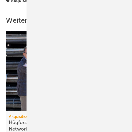
Akquisitionen
Building
Weitere Inhalte
Akquisitionen
HögforsGST über­nimmt Oven­trop En­er­gy &
Net­work