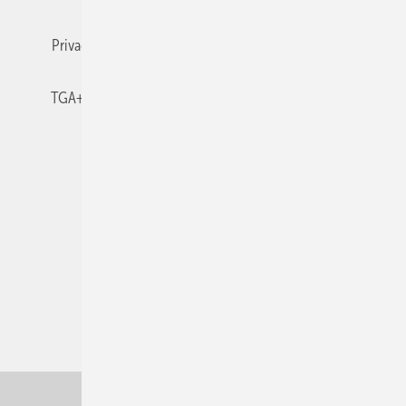
Privacy Manager
RSS-Feed
TGA+E abonnieren
TGA+E-WissensCheck
Veranstaltungen / Webinare
© 2026 TGA+E Fachplaner
Nach oben