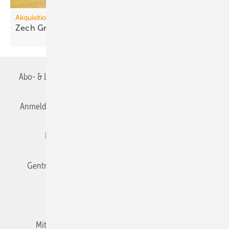
Akquisitionen
Zech Group in­te­griert E3
In­ge­nieu­re
Abo- & Leserservice
AGB
Alle Inhalte chronologisch
Anmelden
Anmeldung & Registrierung
Datenschutz
Editor's choice
E-Paper
Fachbeiträge
Gentner Verlag
Impressum
Karriere bei Gentner
Team
Mediaservice
Mitgliedschaften und Engagement
Newsletter