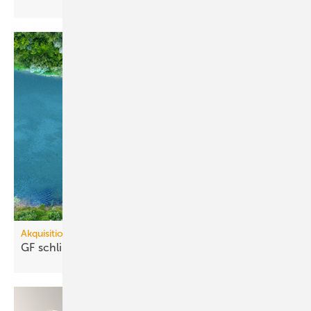
Akquisitionen
GF schließt Über­nah­me der VAG-Grup­pe
ab