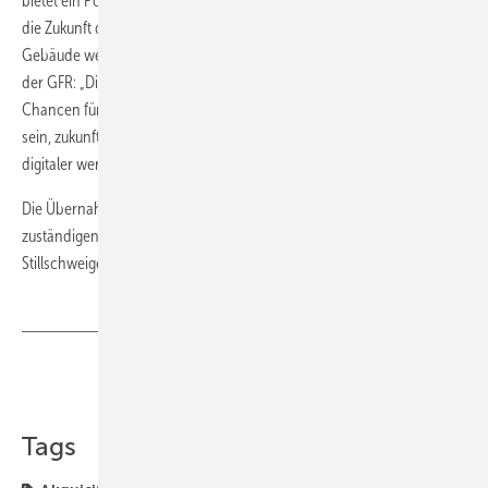
bietet ein Portfolio, das unseres hervorragend ergänzt. GFR stärkt uns,
die Zukunft der digitalen Lösungen und Services für kommerzielle
Gebäude weiter voranzutreiben.“ Volker Westerheide, Geschäftsführer
der GFR: „Die künftige Zusammenarbeit mit Bosch bietet große
Chancen für unser Unternehmen. Wir werden gemeinsam in der Lage
sein, zukunftsweisende Lösungen für unsere Kunden in einer immer
digitaler werdenden Welt zu entwickeln.“
Die Übernahme steht unter dem Vorbehalt der Zustimmung der
zuständigen Kartellbehörden. Über die Höhe des Kaufpreises wurde
Stillschweigen vereinbart. ■
Teilen
Link kopieren
Tags