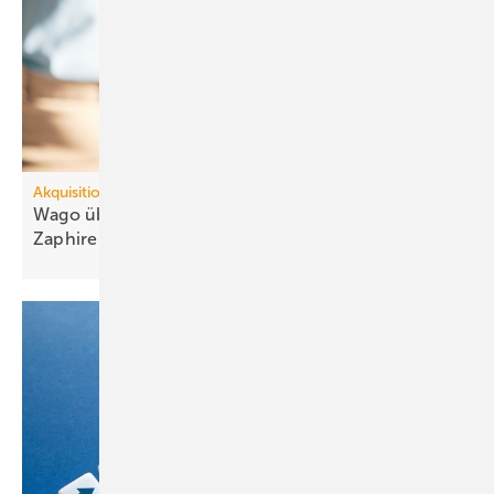
Akquisitionen
Wago übernimmt Buil­ding-Manage­ment-Soft­ware
Zaphire