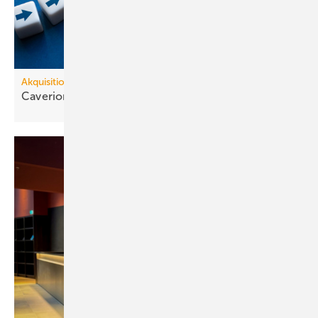
Akquisitionen
Caverion Deutschland erwirbt
Kees