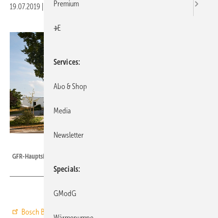
Premium
19.07.2019
|
Druckvorschau
+E
Services
Abo & Shop
Media
Newsletter
Bosch
GFR-Hauptsitz in Verl.
Specials
GModG
Bosch Building Technologies
, Grasbrunn, plant den Kauf der
Wärmepumpe