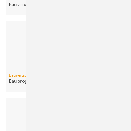
Bauvolumen wächst 2014 real um 4
%
Bauwirtschaft
Bauprognose 2014: Umsatzplus von 3,5
%