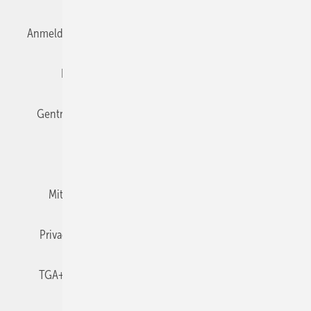
Anmelden
Anmeldung & Registrierung
Datenschutz
Editor's choice
E-Paper
Fachbeiträge
Gentner Verlag
Impressum
Karriere bei Gentner
Team
Mediaservice
Mitgliedschaften und Engagement
Newsletter
Privacy Manager
RSS-Feed
TGA+E abonnieren
TGA+E-WissensCheck
Veranstaltungen / Webinare
© 2026 TGA+E Fachplaner