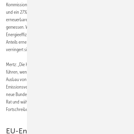
Kommission bis 2030 zu erreichen: 40 % weniger CO
-Emissionen
2
und ein 27%iger Anteil erneuerbarer Energien. Denn der Ausbau
erneuerbarer Energien wird am gesamten Energieverbrauch
gemessen. Wenn sich der Energieverbrauch durch erhöhte
Energieeffizienz verringert, erleichtert dies auch die Erhöhung des
Anteils erneuerbarer Energien am gesamten Energiemix; gleichzeitig
verringert sich so der CO
-Ausstoß.
2
Mertz: „Die Klima- und Energiepolitik kann daher nur dann zum Erfolg
führen, wenn der bisherige Dreiklang aufrechterhalten wird, der den
Ausbau von Energieeffizienz und erneuerbaren Energien sowie
Emissionsverminderungen intelligent miteinander kombiniert. Die
neue Bundesregierung ist deswegen aufgefordert, im Europäischen
Rat und während der weiteren Verhandlungen für eine wirksame
Fortschreibung von Energieeffizienzzielen einzutreten.“
EU-Energieeffizienzrichtlinie