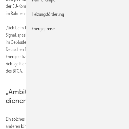
der EU-Kommission entgegen, neue langfristige Energieeffizienzziele
im Rahmen der Klima- und Energiepolitik festzulegen.
Heizungsförderung
„Sich beim Thema Energieeffizienz zurückzuhalten, ist ein falsches
Energiepreise
Signal, speziell, wenn man die Potenziale für Effizienzverbesserungen
im Gebäudebereich betrachtet. Dagegen weist das von der
Deutschen Energie-Agentur (dena) vorgeschlagene Ziel, die
Energieeffizienz, ausgehend von 1990, um 30 % zu erhöhen, in die
richtige Richtung", kommentiert Günther Mertz, Hauptgeschäftsführer
des BTGA.
„Ambitioniertes Ziel würde als Hebel
dienen“
Ein solches ambitioniertes Ziel würde als Hebel dienen, um die
anderen klima- und energiepolitischen Zielvorgaben der EU-