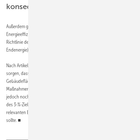
konsequenter umsetzen
Außerdem gelte es, bei der Umsetzung der bis 2020 reichenden EU-
Energieeffizienzrichtlinie nicht ins Hintertreffen zu geraten. Die
Richtlinie definiert konkrete Energiesparziele (jährlich 1,5 % weniger
Endenergie), die für die Mitgliedstaaten ab 1. Januar 2014 gelten.
Nach Artikel 5 der Richtlinie müssen die Mitgliedsstaaten auch dafür
sorgen, dass ab dem 1. Januar 2014 bis 2020 jährlich 3 % der
Gebäudefläche des Bundes energetisch saniert werden. Mit welchem
Maßnahmenpaket dies in Deutschland erreicht werden soll, wurde
jedoch noch nicht bekanntgegeben. Als Grundlage für die Umsetzung
des 3-%-Zieles steht auch noch die Bestandsaufnahme aller
relevanten Bundesgebäude aus, die bis 31. Dezember 2013 vorliegen
sollte. ■