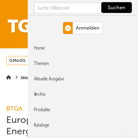
Springe
Springe
Springe
Search
auf
auf
auf
Hauptinhalt
Hauptmenü
SiteSearch
MENÜ
Home
GModG
Wärmepumpe
Heizungsförderung
Energ
Themen
Aktuelle Meldung
Aktuelle Ausgabe
Archiv
BTGA
Produkte
Europa braucht
Kataloge
Energieeffizienzziele