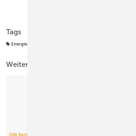
Teilen
Link kopieren
Tags
Energieeffizienz
Europa
Weitere Inhalte
DIW Berlin