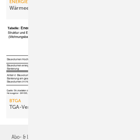
ENERGIEWENDE
Wärmeerzeugermarkt muss sich
wandeln
BTGA
TGA-Verband kritisiert
GroKo-Vertrag
Abo- & Leserservice
AGB
Alle Inhalte chronologisch