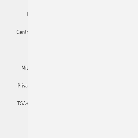
Editor's choice
E-Paper
Fachbeiträge
Gentner Verlag
Impressum
Karriere bei Gentner
Team
Mediaservice
Mitgliedschaften und Engagement
Newsletter
Privacy Manager
RSS-Feed
TGA+E abonnieren
TGA+E-WissensCheck
Veranstaltungen / Webinare
© 2026 TGA+E Fachplaner