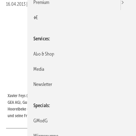
Premium
16.04.2013
|
Druckvorschau
+E
Services
Abo & Shop
Media
Newsletter
Daikin
Xavier Feys (Daikin Europe), Norbert Schmelzle (ehemaliger Vorstand der
GEA AG), Gunther Gamst (Geschäftsführer Daikin Germany) und Frans
Specials
Hoorelbeke (Chairman Daikin Europe) (v.l.) verabschieden Werner Rolles
und seine Frau Ellen Rolles. (Quelle: Daikin)
GModG
Wärmepumpe