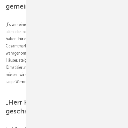
gemeinsam nutzen
„Es war eine lange, schöne und auch eine erfolgreiche Zeit. Ich danke
allen, die mich auf meinem beruflichen Weg begleitet und unterstützt
haben. Für die Zukunft empfehle ich der Branche, dass sie als
Gesamtmarkt nach außen hin auftritt, um vor allem von der Politik
wahrgenommen zu werden. Durch die immer besser isolierten
Häuser, steigt auch in Deutschland die Notwendigkeit zur
Klimatisierung, Lüftung und zum Einsatz von Wärmepumpen. Dies
müssen wir gemeinsam herausstellen und diese Chance nutzen“,
sagte Werner Rolles bei der Veranstaltung.
„Herr Rolles hat Geschichte
geschrieben“