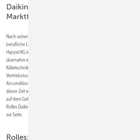
Daikin in Deutschland zum
Marktführer gemacht
Nach seinem Maschinenbaustudium begann Werner Rolles seine
berufliche Laufbahn bei Grasso-Kältetechnik und dann 1970 bei der
Happel KG in Wanne-Eickel deren Prokurist er ab 1980 war. 1992
übernahm er für sechs Jahre die Geschäftsführung der Küba
Kältetechnik GmbH. Am 1. Juli 1998 gründete er die deutsche
Vertriebstochter von Daikin Europe. Bis 2006 hat er die Daikin
Airconditioning Germany GmbH als Geschäftsführer geleitet. In
dieser Zeit wuchs Daikin stetig und wurde in Deutschland Marktführer
auf dem Gebiet der VRV- und Split-Technik. Ab 2006 stand Werner
Rolles Daikin weiterhin beratend als Chairman und Corporate Advisor
zur Seite.
Rolles: Die Chancen der Branche