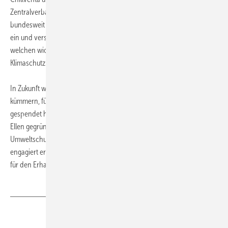
Zentralverbands Kälte Klima Wärmepumpen (ZVKKW) setzte er sich
bundesweit auch auf politischer Ebene für die Belange der Branche
ein und verschaffte ihr Gehör. Dabei hat er vor allem herausgestellt,
welchen wichtigen Beitrag die Branche im Hinblick auf den
Klimaschutz und die CO
-Emissionsminderung leisten kann und will.
2
In Zukunft wird sich Werner Rolles um seine Stiftung „Kinder der Welt“
kümmern, für die die Gäste als Abschiedsgeschenk großzügig
gespendet haben. Die Stiftung, die er 2012 gemeinsam mit seiner Frau
Ellen gegründet hat, fördert die Jugend- und Bildungsarbeit sowie die
Umweltschutzprojekte der Salesianer Don Boscos. Außerdem
engagiert er sich als Vorstand des Vereins Juwel, dem Förderverein
für den Erhalt des Klosters Benediktbeuern. ■
Teilen
Link kopieren