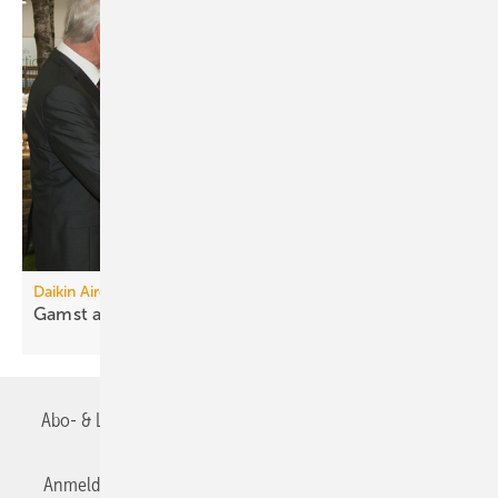
Daikin Airconditioning Germany
Gamst als Wirtschaftssenator
berufen
Abo- & Leserservice
AGB
Alle Inhalte chronologisch
Anmelden
Anmeldung & Registrierung
Datenschutz