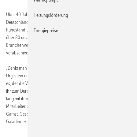
Über 40 Jahre hat Werner Rolles die Kälte-Klima-Branche in
Heizungsförderung
Deutschland entscheidend geprägt. Nun geht er mit 70 Jahren in den
Ruhestand. Am 12. April 2013 wurde er von Daikin in Anwesenheit von
Energiepreise
über 80 geladenen Gästen, darunter Vertreter von
Branchenverbänden, Kunden und Wegbegleiter, offiziell
verabschiedet.
„Denkt man an die Kälte-Klima-Branche, so fällt einem schnell ein
Urgestein ein: Werner Rolles. Mit viel Energie und Enthusiasmus war er
es, der die VRV-Technologie in Deutschland marktfähig gemacht und
ihr zum Durchbruch verholfen hat. Ich bin froh, dass ich 18 Jahre
lang mit ihm als Chef, der stets vertrauensvoll und motivierend seine
Mitarbeiter gefördert hat, zusammenarbeiten durfte“, so Gunther
Gamst, Geschäftsführer Daikin Deutschland bei dem festlichen
Galadinner in München.