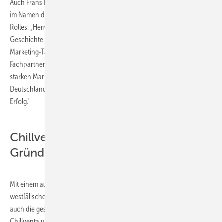
Auch Frans Hoorelbeke, Chairman von Daikin Europe, bedankte sich
im Namen des gesamten Managements von Daikin Europe bei Werner
Rolles: „Herr Rolles hat in der deutschen Kälte- und Klima-Welt
Geschichte geschrieben. Dank seiner Anstrengungen und seines
Marketing-Talents, dank kompetenten Mitarbeitern, treuen
Fachpartnern, die an die Daikin-Produktpalette glaubten, und einer
starken Marketingkampagne, wurde das Geschäft von Daikin in
Deutschland unter seiner entschlossenen Führung zu einem großen
Erfolg.“
Chillventa- und ZVKKW-
Gründervater
Mit einem ausgeprägten strategischen Denken gepaart mit
westfälischem Humor und viel Gespür für Menschen hatte er immer
auch die gesamte Branche im Blick. Als einer der Gründerväter der
Chillventa und als Gründungspräsident des 2010 ins Leben gerufenen