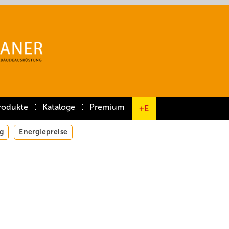
rodukte
Kataloge
Premium
+E
g
Energiepreise