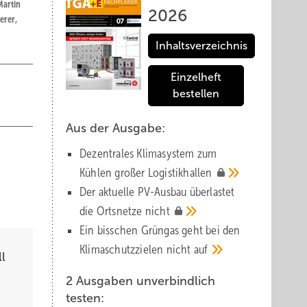
Martin
2026
erer,
Inhaltsverzeichnis
Einzelheft
bestellen
Aus der Ausgabe:
Dezentrales Klimasystem zum
Kühlen großer
Logistik­hallen
Der aktuelle PV-Ausbau über­lastet
die Orts­netze
nicht
Ein bisschen Grüngas geht bei den
Klima­schutz­zielen nicht
auf
l
2 Ausgaben unverbindlich
testen: