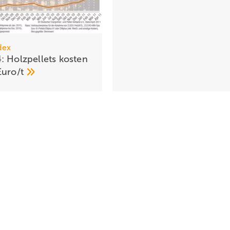
dex
: Holzpellets kosten
Euro/t