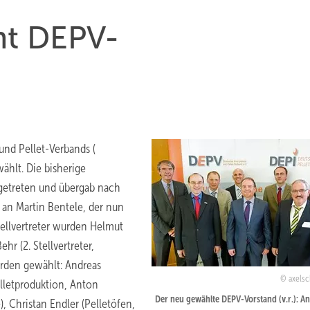
mt DEPV-
nd Pellet-Verbands (
ählt. Die bisherige
getreten und übergab nach
an Martin Bentele, der nun
tellvertreter wurden Helmut
ehr (2. Stellvertreter,
urden gewählt: Andreas
axelsc
lletproduktion, Anton
Der neu gewählte DEPV-Vorstand (v.r.): A
, Christan Endler (Pelletöfen,