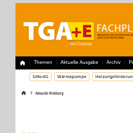
Springe
Springe
Springe
auf
auf
auf
Hauptinhalt
Hauptmenü
SiteSearch
Themen
Aktuelle Ausgabe
Archiv
P
GModG
Wärmepumpe
Heizungsförderun
Aktuelle Meldung