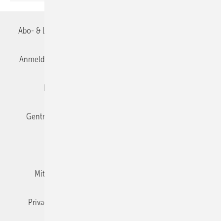
Abo- & Leserservice
AGB
Alle Inhalte chronologisch
Anmelden
Anmeldung & Registrierung
Datenschutz
Editor's choice
E-Paper
Fachbeiträge
Gentner Verlag
Impressum
Karriere bei Gentner
Team
Mediaservice
Mitgliedschaften und Engagement
Newsletter
Privacy Manager
RSS-Feed
TGA+E abonnieren