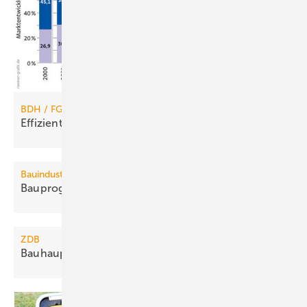
BDH / FGK
Effiziente Heizungen: Schwache
Nachfrage
Bauindustrie
Bauprognose 2011: 7 %
Umsatzplus
ZDB
Bauhauptgewerbe: Lage bleibt sehr
stabil