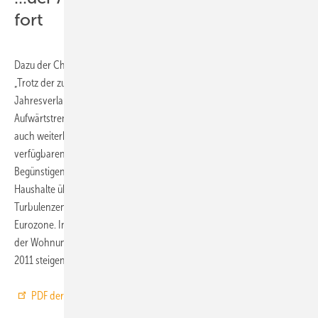
fort
Dazu der Chefvolkswirt der KfW Bankengruppe, Dr. Norbert Irsch:
„Trotz der zu erwartenden nachlassenden Dynamik im weiteren
Jahresverlauf, dürfte der Wohnungsneubau im Gesamtjahr 2011 den
Aufwärtstrend weiter fortsetzen. Als Stütze erweisen sich hierbei die
auch weiterhin günstige Arbeitsmarktlage und die damit steigenden
verfügbaren Einkommen sowie niedrige Hypothekenzinsen.
Begünstigend wirkt zudem eine verstärkte Skepsis der privaten
Haushalte über die Sicherheit anderer Anlageformen im Zuge der
Turbulenzen um die Staatsschuldenkrise in den Peripherieländern der
Eurozone. Insgesamt gehen wir weiterhin davon aus, dass die Zahl
der Wohnungsneubauten auf etwa 156.000 Einheiten im Gesamtjahr
2011 steigen wird.“ ■
PDF der ausführlichen Analyse mit Datentabelle und Grafiken