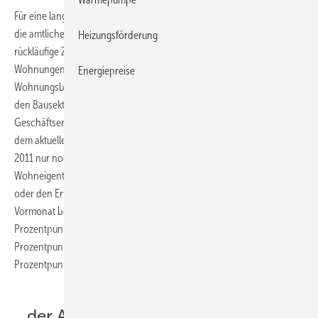
Für eine langsamere Gangart beim Wohnungsneubau sprechen auch
die amtlichen Frühindikatoren der Bauwirtschaft, wie bspw. die zuletzt
Heizungsförderung
rückläufige Zahl der Baugenehmigungen für neu zu errichtende
Wohnungen oder auch die Entwicklung des Auftragseingangs im
Energiepreise
Wohnungsbau am aktuellen Rand. Der neueste ifo-Konjunkturtest für
den Bausektor zeigt zudem eine Verschlechterung der
Geschäftserwartungen für die kommenden sechs Monate an. Laut
dem aktuellen KfW-Indikator Eigenheimbau planten im September
2011 nur noch 29,3 % der im Rahmen des KfW-
Wohneigentumsprogramms geförderten Kreditnehmer einen Neubau
oder den Erwerb eines neu gebauten Eigenheims. Gegenüber dem
Vormonat bedeutet dies zwar nur einen leichten Rückgang von 0,7
Prozentpunkten, mit Blick auf die vergangenen sechs Monate (–7,8
Prozentpunkte) oder den entsprechenden Vorjahreszeitraum (–6,9
Prozentpunkte) fällt der Rückgang jedoch deutlicher aus.
...der Aufwärtstrend setzt sich aber