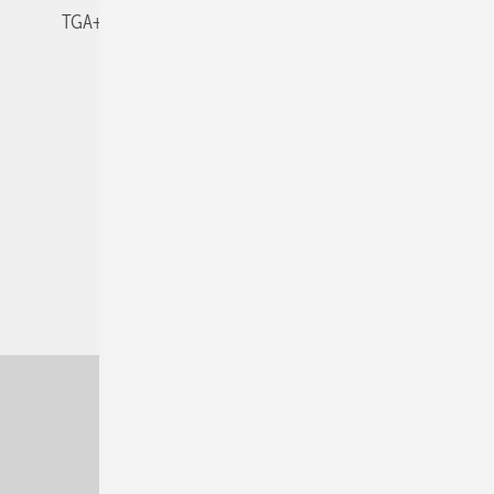
TGA+E-WissensCheck
Veranstaltungen / Webinare
© 2026 TGA+E Fachplaner
Nach oben