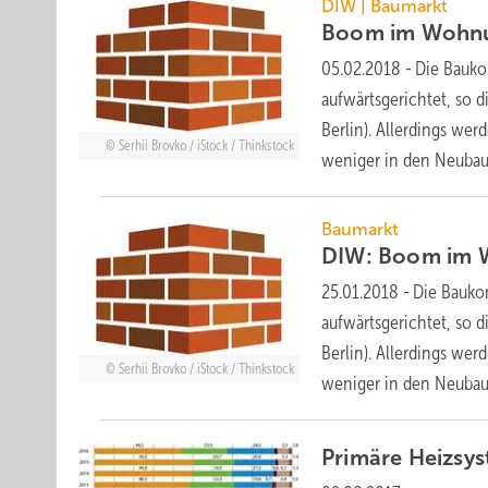
DIW | Baumarkt
Boom im Wohnu
05.02.2018
-
Die Bauko
aufwärtsgerichtet, so 
Berlin). Allerdings we
Serhii Brovko / iStock / Thinkstock
weniger in den Neuba
Baumarkt
DIW: Boom im 
25.01.2018
-
Die Bauko
aufwärtsgerichtet, so 
Berlin). Allerdings we
Serhii Brovko / iStock / Thinkstock
weniger in den Neuba
Primäre Heizsys