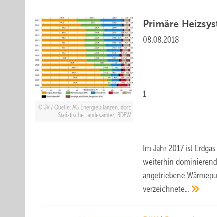
Primäre Heizsys
08.08.2018
-
1
JV / Quelle: AG Energiebilanzen, dort:
Statistische Landesämter, BDEW
Im Jahr 2017 ist Erdg
weiterhin dominierend,
angetriebene Wärmepum
verzeichnete...