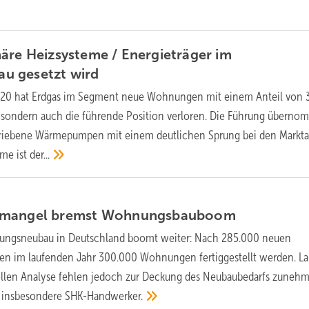
äre Heizsysteme / Energieträger im
u gesetzt
wird
020 hat Erdgas im Segment neue Wohnungen mit einem Anteil von 
, sondern auch die führende Position verloren. Die Führung übern
triebene Wärmepumpen mit einem deutlichen Sprung bei den Markta
rme ist
der...
emangel bremst
Wohnungsbauboom
ngsneubau in Deutschland boomt weiter: Nach 285.000 neuen
n im laufenden Jahr 300.000 Wohnungen fertiggestellt werden. La
uellen Analyse fehlen jedoch zur Deckung des Neubaubedarfs zuneh
e, insbesondere
SHK-Handwerker.