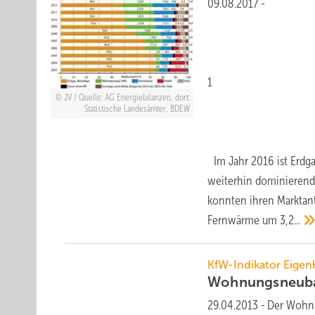
09.08.2017
-
1
JV / Quelle: AG Energiebilanzen, dort:
Statistische Landesämter, BDEW
Im Jahr 2016 ist Erdg
weiterhin dominierend
konnten ihren Marktant
Fernwärme um
3,2...
KfW-Indikator Eige
Wohnungsneuba
29.04.2013
-
Der Wohnu