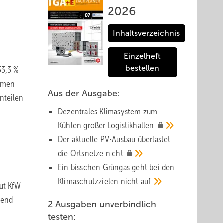
2026
Inhaltsverzeichnis
Einzelheft
bestellen
33,3 %
ommen
Aus der Ausgabe:
nteilen
Dezentrales Klimasystem zum
Kühlen großer
Logistik­hallen
Der aktuelle PV-Ausbau über­lastet
die Orts­netze
nicht
Ein bisschen Grüngas geht bei den
Klima­schutz­zielen nicht
auf
ut KfW
mend
2 Ausgaben unverbindlich
testen: