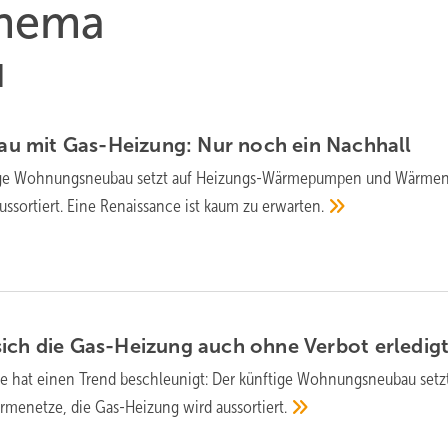
Thema
u
 mit Gas-Heizung: Nur noch ein
Nachhall
ige Wohnungs­neubau setzt auf Heizungs-Wärme­pumpen und Wärme­n
ssortiert. Eine Renais­sance ist kaum zu
erwarten.
sich die Gas-Heizung auch ohne Verbot
erledig
se hat einen Trend beschleunigt: Der künftige Wohnungsneubau setzt
menetze, die Gas-Heizung wird
aussortiert.