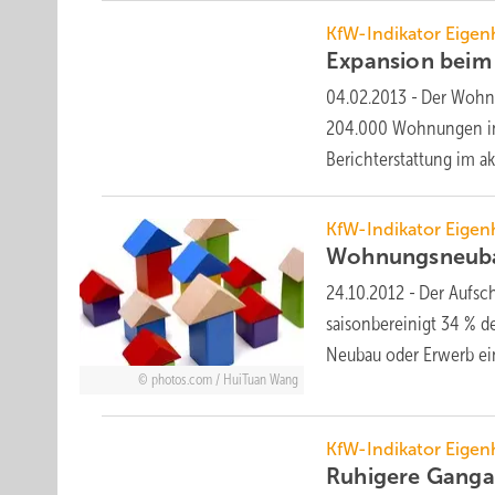
KfW-Indikator Eige
Expansion bei
04.02.2013
-
Der Wohnu
204.000 Wohnungen in 
Berichterstattung im a
KfW-Indikator Eige
Wohnungsneuba
24.10.2012
-
Der Aufsc
saisonbereinigt 34 %
Neubau oder Erwerb e
photos.com / HuiTuan Wang
KfW-Indikator Eige
Ruhigere Ganga