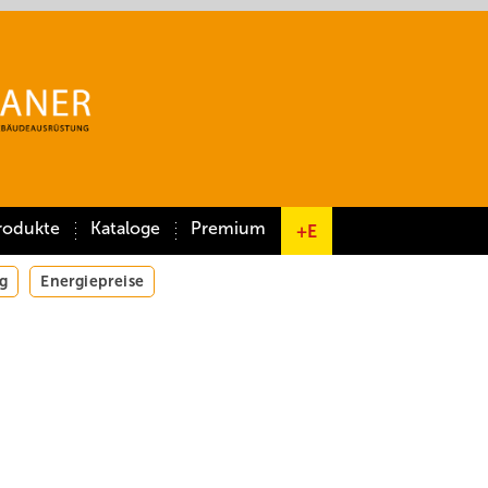
rodukte
Kataloge
Premium
+E
g
Energiepreise