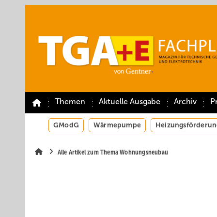
Springe
Springe
Springe
auf
auf
auf
Hauptinhalt
Hauptmenü
SiteSearch
Themen
Aktuelle Ausgabe
Archiv
P
GModG
Wärmepumpe
Heizungsförderun
Alle Artikel zum Thema Wohnungsneubau