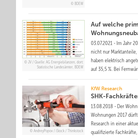
BDEW
Auf welche prim
Wohnungsneuba
03.07.2021
-
Im Jahr 2
nicht nur Marktanteile
haben elektrisch ange
JV / Quelle: AG Energiebilanzen, dort:
Statistische Landesämter, BDEW
auf 35,5 %. Bei Fernwä
KfW Research
SHK-Fachkräft
13.08.2018
-
Der Wohnu
Wohnungen 2017 dürfte
Research in einer akt
AndreyPopov / iStock / Thinkstock
qualifizierte Fachkräft