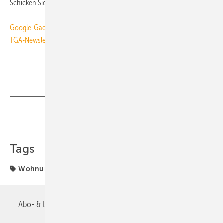
Schicken Sie uns Ihren Link zum Thema:
tga@tga-fachplaner.de
Google-Gadget
: TGA-Meldungen brandaktuell auf Ihrer iGoogle-Seite
TGA-Newsletter
: Frei Haus was TGA-Planer wissen müssen
Teilen
Link kopieren
Tags
Wohnungsneubau
Abo- & Leserservice
AGB
Alle Inhalte chronologisch