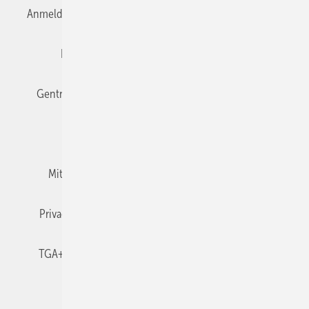
Anmelden
Anmeldung & Registrierung
Datenschutz
Editor's choice
E-Paper
Fachbeiträge
Gentner Verlag
Impressum
Karriere bei Gentner
Team
Mediaservice
Mitgliedschaften und Engagement
Newsletter
Privacy Manager
RSS-Feed
TGA+E abonnieren
TGA+E-WissensCheck
Veranstaltungen / Webinare
© 2026 TGA+E Fachplaner