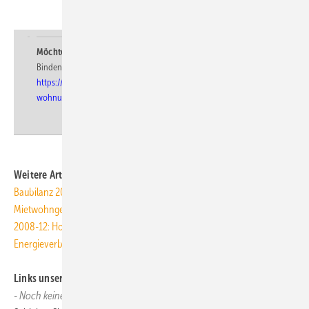
Uns interessiert Ihre Meinung!
Möchten Sie auf diesen Artikel verweisen?
Binden Sie einfach diesen Link in Ihre Internetseite ein:
https://www.tga-fachplaner.de/aktuelle-meldung/lbs-forscher-
wohnungsneubau-deckt-bedarf-nicht
Weitere Artikel zum Thema auf TGAonline
Baubilanz 2008: Jahresumsatz steigt um 6,1%
Mietwohngebäude: 60% haben Energieausweis
2008-12: Hochbaunachfrage sinkt um 9,0%
Energieverbrauch bald so wichtig wie Lage
Links unserer Leser zu diesem Artikel
- Noch keine vorhanden -