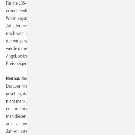
Für die LBS-Immobilienexperten macht das aktuelle Umfrageergebnis
erneut deutlich, dass aus demografischen Gründen noch viele Jahre
Wohnungsneubau in erheblicher Größenordnung benötigt wird. Die
Zahl der privaten Haushalte wächst nämlich nach allen Prognosen
noch weit über das Jahr 2010 hinaus. Insbesondere in den Zentren
der wirtschaftlichen Entwicklung (einschließlich der Umlandregionen)
werde daher zusätzlicher Neubau dringend benötigt, um
Angebotsknappheiten - und damit drohende Miet- und
Preissteigerungen - in Grenzen zu halten.
Neubau deckt gerade einmal den Rückbau
Darüber hinaus wird nach Auskunft von LBS Research immer mehr
gesehen, dass die Umwidmung bestehender Gebäude und der Abriss
nicht mehr „marktgerechter“ Wohneinheiten zunehmen und durch
entsprechenden Neubau kompensiert werden muss. Selbst wenn
man diesen Ersatzbedarf nur mit 0,4 bis 0,5% des Gesamtbestandes
ansetze (und damit im Schnitt eine Lebensdauer von weit über 100
Jahren unterstellt), gehe es bei knapp 40 Mi0. Wohnungen in