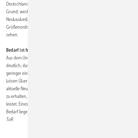
Deutschland insoweit um 150.000 bis 200.000 Einheiten. Dies sei der
Grund, weshalb etwa das Pestel-Institut und GEWOS den gesamten
Neubaubedarf - also die Summe von Ersatz- und Zusatzbedarf - in der
Größenordnung von über 300.000 bis 400.000 Wohneinheiten
sehen.
Bedarf ist höher als Neubautätigkeit
Aus dem Umfrage-Ergebnis wurde für die Experten der LBS aber auch
deutlich, dass andere den Ersatzbedarf offenbar noch deutlich
geringer einschätzen. Hier könne es allerdings schon bald zu einer
bösen Überraschung kommen, sobald sich herausstellt, dass das
aktuelle Neubauniveau kaum ausreicht, um den vorhandenen Bestand
zu erhalten, und keinerlei Beitrag zu der nötigen Angebotsausweitung
leistet. Eines ist für die LBS-Immobilienexperten auf jeden Fall klar: Der
Bedarf liege mit Sicherheit deutlich über der aktuellen Neubautätigkeit.
ToR