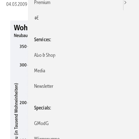
Premium
04.03.2009
|
Druckvorschau
+E
Services
Abo & Shop
Media
Newsletter
Specials
GModG
Wärmepumpe