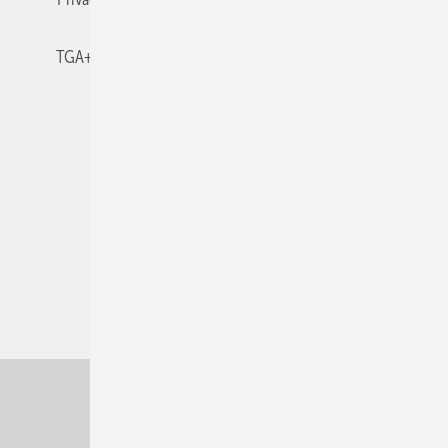
TGA+E-WissensCheck
Veranstaltungen / Webinare
© 2026 TGA+E Fachplaner
Nach oben