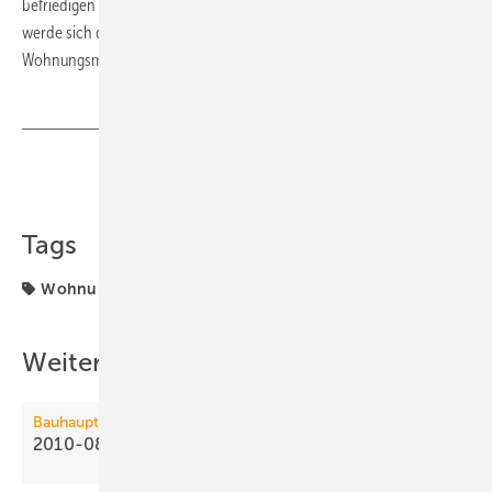
befriedigen kann. Ohne deutliche Steigerung der Neubauaktivität
werde sich die Lücke zwischen Angebot und Nachfrage auf dem
Wohnungsmarkt zunehmend vergrößern.
ToR
Teilen
Link kopieren
Tags
Wohnungsneubau
Weitere Inhalte
Bauhauptgewerbe
2010-08: Nachfrage im Hochbau +9,2
%