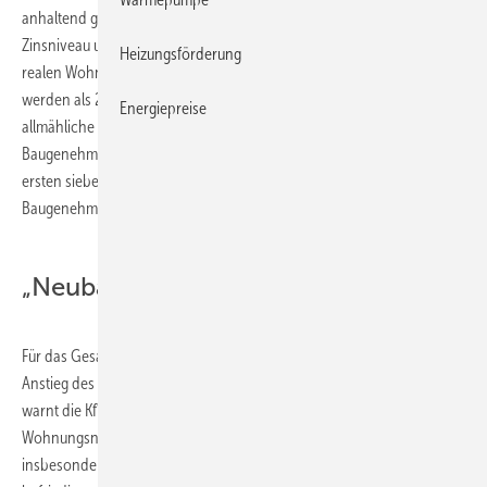
anhaltend günstige makroökonomische Umfeld mit niedrigem
Zinsniveau und rückläufiger Arbeitslosigkeit sprechen dafür, dass die
Heizungsförderung
realen Wohnungsbauinvestitionen 2010 insgesamt höher ausfallen
werden als 2009. Die amtlichen Indikatoren deuten ebenfalls auf eine
Energiepreise
allmähliche Erholung beim Wohnungsneubau hin. Die Anzahl der
Baugenehmigungen für neu zu errichtende Wohnungen lag in den
ersten sieben Monaten dieses Jahres 6,4 % über der Summe der
Baugenehmigungen von Januar bis Juli 2009.
„Neubau deckt den Bedarf nicht“
Für das Gesamtjahr 2010 rechnet die KfW daher mit einem moderaten
Anstieg des Neubauniveaus auf 146.000 Wohnungen. Gleichzeitig
warnt die KfW, dass das derzeitige Niveau des hiesigen
Wohnungsneubaus den auch zukünftig weiter steigenden Bedarf,
insbesondere an alters- und energieeffizientem Wohnraum, nicht