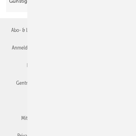
Günstige Warmmiete wird noch
wichtiger
Abo- & Leserservice
AGB
Alle Inhalte chronologisch
Anmelden
Anmeldung & Registrierung
Datenschutz
Editor's choice
E-Paper
Fachbeiträge
Gentner Verlag
Impressum
Karriere bei Gentner
Team
Mediaservice
Mitgliedschaften und Engagement
Newsletter
Privacy Manager
RSS-Feed
TGA+E abonnieren