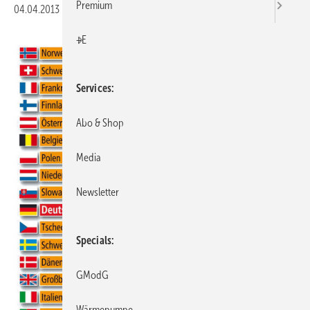
Premium
04.04.2013
|
Veröffentlicht in
Ausgabe 04-2013
|
Druckvorschau
+E
Services
Abo & Shop
Media
Newsletter
Specials
GModG
Wärmepumpe