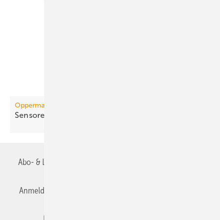
Oppermann Regelgeräte
Sensoren per App über NFC
parametrieren
Abo- & Leserservice
AGB
Alle Inhalte chronologisch
Anmelden
Anmeldung & Registrierung
Datenschutz
Editor's choice
E-Paper
Fachbeiträge