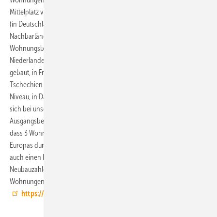
Mittelplatz vor. Die Übersicht der an Euroconstruct beteiligten Institute
(in Deutschland das ifo Institut) zeigt, dass in fast allen
Nachbarländern deutlich mehr gebaut wird. So ist zum Beispiel die
Wohnungsbauintensität in Polen und Belgien 60 % und in den
Niederlanden 20 % höher. Fast das Doppelte wird in Österreich
gebaut, in Frankreich und in der Schweiz noch mehr. Lediglich in
Tschechien befindet sich der Wohnungsneubau 2013 auf deutschem
Niveau, in Dänemark ist er etwas schwächer. Die Tatsache, dass es
sich bei unseren Nachbarn vielfach um Märkte mit vergleichbaren
Ausgangsbedingungen handelt, macht laut LBS Research deutlich,
dass 3 Wohnungen pro 1000 Einwohner und mehr in der Mitte
Europas durchaus als „normal“ anzusehen sind. Die Forscher haben
auch einen kleinen Blick in die Zukunft geworfen. Danach dürften die
Neubauzahlen bis 2015 um rund 15 % auf 3,0 fertiggestellte
Wohnungen pro 1000 Einwohner ansteigen.
https://www.lbs.de/