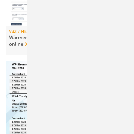
VdZ / HEA
Wärmerückgewinner-Check für Woh­nungs­lüf­tung
online