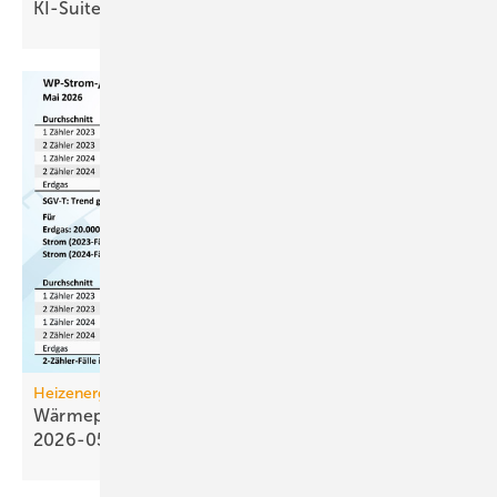
KI-Suite für
TGA-Planungsbüros
Heizenergiekosten
Wärmepumpen­strom-/Gas­preis-Baro­meter
2026-05