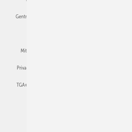
Gentner Verlag
Impressum
Karriere bei Gentner
Team
Mediaservice
Mitgliedschaften und Engagement
Newsletter
Privacy Manager
RSS-Feed
TGA+E abonnieren
TGA+E-WissensCheck
Veranstaltungen / Webinare
© 2026 TGA+E Fachplaner