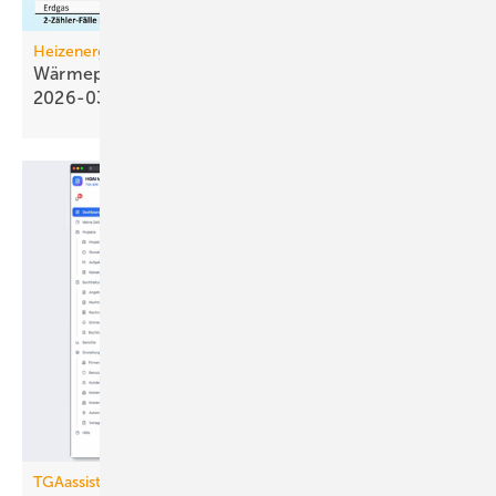
Heizenergiekosten
Wärmepumpen­strom-/Gas­preis-Baro­meter
2026-03
TGAassist