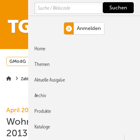
Springe
Springe
Springe
Search
auf
auf
auf
Hauptinhalt
Hauptmenü
SiteSearch
MENÜ
Home
GModG
Wärmepumpe
Heizungsförderung
Energ
Themen
Zahlen · Daten · Fakten
Aktuelle Ausgabe
Archiv
April 2013
Produkte
Wohnungsneubau in Europa
Kataloge
2013