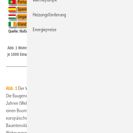
Heizungsförderung
Energiepreise
JV / Destatis
Abb. 1 Wohnungsneubau in Europa 2013 Prognose, Fertigstellungszahlen
je 1000 Einwohner
Abb. 1
Der Wohnungsbau in Deutschland ist auf Normalisierungskurs.
Die Baugenehmigungen lagen 2012 ein Drittel höher als vor drei
Jahren (Webcode 400025). Dass dies noch lange keine Anzeichen für
einen Boom sind, macht nach Auskunft von LBS Research der
europäische Vergleich deutlich. Laut Euroconstruct rückt die
Bauintensität hierzulande in diesem Jahr mit 2,5 fertiggestellten neuen
Wohnungen auf 1000 Einwohner unter allen 19 Ländern nur auf den