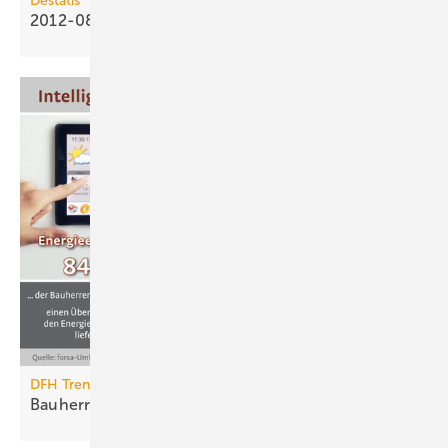
Destatis
2012-08: Baupreisindex steigt um 2,5
%
DFH Trendbarometer 2012
Bauherren wollen intelligente
Haustechnik