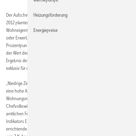
Heizungsförderung
Der Aufschwung im Wohnungsneubau setzt sich fort: Im September
2012 planten saisonbereinigt 34 % der von der KfW im Rahmen ihres
Energiepreise
Wohneigentumsprogramms geförderten Kreditnehmer den Neubau
oder Erwerb eines neu gebauten Eigenheims – das sind 1,7
Prozentpunkte mehr als im Vormonat. Mit 4,8 Prozentpunkten liegt
der Wert deutlich über dem des Vorjahresmonats. Dies ist das
Ergebnis des KfW-Indikators Eigenheimbau, den die KfW regelmäßig
exklusiv für die „Wirtschaftswoche“ berechnet.
„Niedrige Zinsen, ein stabiler Arbeitsmarkt, steigende Reallöhne sowie
eine hohe Anlegerpräferenz für Sachwerte fördern die
Wohnungsneubauaktivitäten“, kommentierte Dr. Jörg Zeuner, neuer
Chefvolkswirt der KfW Bankengruppe, die aktuellen Zahlen. Die
amtlichen Frühindikatoren bestätigen den positiven Ausblick des KfW-
Indikators Eigenheimbau: Die Zahl der Baugenehmigungen für neu zu
errichtende Wohnungen lag von Januar bis Juli 2012 mit einem Plus