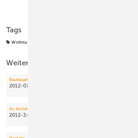
Teilen
Link kopieren
Tags
Wohnungsneubau
Weitere Inhalte
Bauhauptgewerbe
2012-07: Nachfrage im Hochbau +5,7
%
ifo Architektenumfrage
2012-3.Q: Architekten weiter
zuversichtlich