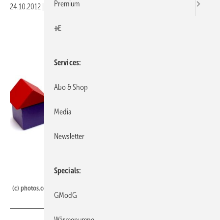
Premium
24.10.2012
|
Druckvorschau
+E
Services
Abo & Shop
Media
Newsletter
Specials
photos.com / HuiTuan Wang
(c) photos.com / HuiTuan Wang
GModG
Wärmepumpe