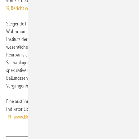
von 7 % deutlich über dem Wert des Vorjahres (
im ersten Halbjahr 4,9
%, Bericht von TGA Fachplaner
).
Steigende Immobilienpreise reflektieren die hohe Nachfrage nach
Wohnraum – vor allem in den Ballungszentren. Laut einer Studie des
Instituts der deutschen Wirtschaft Köln (Juli 2012) gelten als
wesentliche Treiber dieser aufwärtsgerichteten Preisentwicklung
Reurbanisierungsprozesse sowie der Anlegerwunsch nach
Sachanlagen. Derzeit gibt es laut KfW jedoch keine Anzeichen für eine
spekulative Blase im bundesdeutschen Immobilienmarkt. In einzelnen
Ballungszentren würden die Preise allerdings schneller als in der
Vergangenheit steigen. ■
Eine ausführliche Analyse mit Datentabelle und Grafiken zum KfW-
Indikator Eigenheimbau ist unter
www.kfw.de/eigenheimbauindikator
abrufbar.