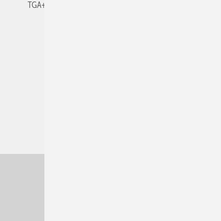
TGA+E-WissensCheck
Veranstaltungen / Webinare
© 2026 TGA+E Fachplaner
Nach oben