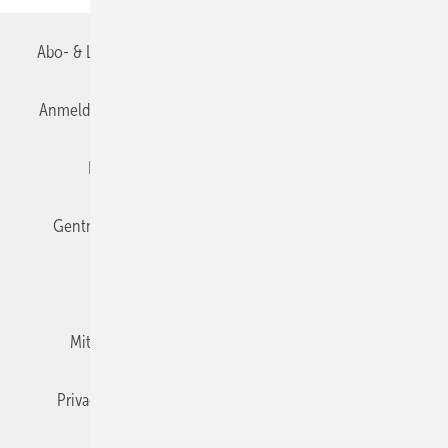
Abo- & Leserservice
AGB
Alle Inhalte chronologisch
Anmelden
Anmeldung & Registrierung
Datenschutz
Editor's choice
E-Paper
Fachbeiträge
Gentner Verlag
Impressum
Karriere bei Gentner
Team
Mediaservice
Mitgliedschaften und Engagement
Newsletter
Privacy Manager
RSS-Feed
TGA+E abonnieren