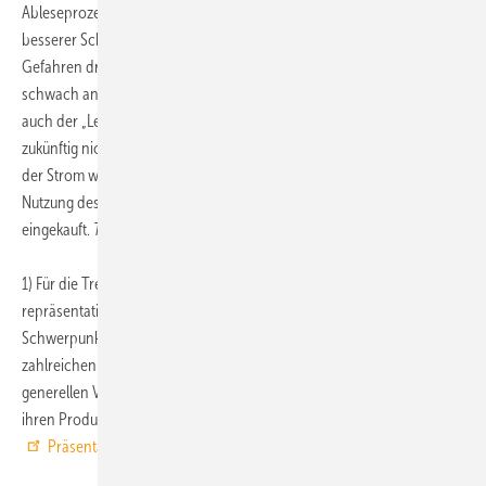
Ableseprozesse, bessere Netzplanung, neue tarifliche Produkte,
besserer Schutz vor Stromdiebstahl, etc. - zumindest theoretisch auch
Gefahren drohen. Denn auf großes Interesse stößt bei oft nur
schwach an einzelne Anbieter gebundene (private) Stromkunden
auch der „Least Cost Router“-Ansatz: Hier wären die Verbraucher
zukünftig nicht mehr Kunde eines einzelnen Stromanbieters, sondern
der Strom würde, ähnlich dem „Smart Surfer“-Konzept bei der
Nutzung des Internets, beim gerade jeweils günstigsten Anbieter
eingekauft.
ToR
1) Für die Trendstudie sind 1000 Bundesbürger ab 18 Jahren
repräsentativ zu ihrem Verhalten als Stromverbraucher und zum
Schwerpunktthema „Smart Metering“ befragt worden. Die Studie mit
zahlreichen Differenzierungen zum Thema Smart Metering sowie zum
generellen Verhalten der Stromkunden, ihrer Kundenbindung und
ihren Produktpräferenzen ist über
Nordlight Research
beziehbar (
Präsentation
).