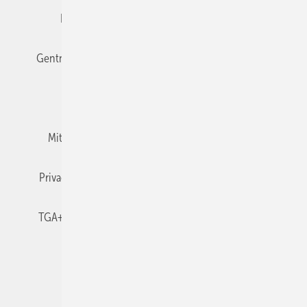
Editor's choice
E-Paper
Fachbeiträge
Gentner Verlag
Impressum
Karriere bei Gentner
Team
Mediaservice
Mitgliedschaften und Engagement
Newsletter
Privacy Manager
RSS-Feed
TGA+E abonnieren
TGA+E-WissensCheck
Veranstaltungen / Webinare
© 2026 TGA+E Fachplaner