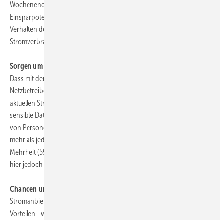
Wochenenden oder zu Nebenzeiten. Experten schätzen das private
Einsparpotenzial durch ein verändertes, stärker feedbackgesteuertes
Verhalten der Stromkunden auf bis zu 10% des jährlichen
Stromverbrauchs.
Sorgen um den Datenschutz
Dass mit der intelligenten Stromzählertechnologie von den
Netzbetreibern und Stromanbietern nicht nur Daten über den jeweils
aktuellen Stromverbrauch, sondern zumindest vorübergehend auch
sensible Daten über das Verbraucherverhalten oder die Anwesenheit
von Personen im Haushalt gesammelt werden können, empfindet
mehr als jeder dritte Bundesbürger (41%) als problematisch; die
Mehrheit (59%) zeigt - entsprechende Regelungen vorausgesetzt -
hier jedoch keine grundsätzlichen Bedenken.
Chancen und Risiken für Stromanbieter
Stromanbietern könnten durch Smart Metering neben zahlreichen
Vorteilen - wie etwa geringere Verwaltungsarbeit, einfachere