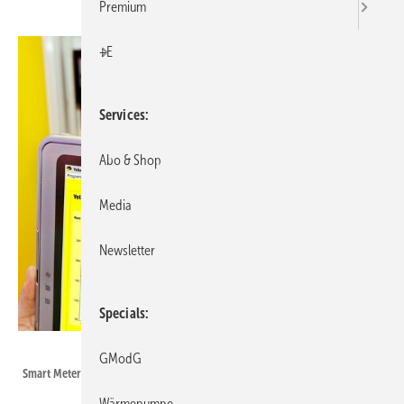
Premium
+E
Services
Abo & Shop
Media
Newsletter
Specials
Yello Strom
GModG
Smart Metering
Wärmepumpe