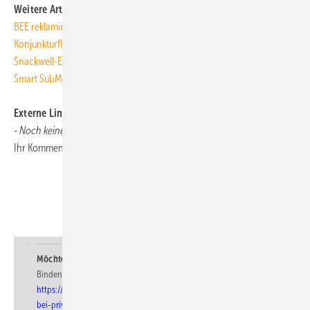
Weitere Artikel zum Thema auf TGAonline
BEE reklamiert gegen Kohle- und Kernkraftwerke
Konjunkturflaute senkt Energieverbrauch
Snackwell-Effekt konterkariert Energiesparprogramme
[mit Abo-Login]
Smart SubMetering: Durch Information Energie sparen
Externe Links und Links unserer Leser
- Noch keine vorhanden -
Ihr Kommentar oder Link zum Thema:
tga@tga-fachplaner.de
Möchten Sie auf diesen Artikel verweisen?
Binden Sie einfach diesen Link in Ihre Internetseite ein:
https://www.tga-fachplaner.de/aktuelle-meldung/smart-metering-
bei-privatkunden-unbekannt