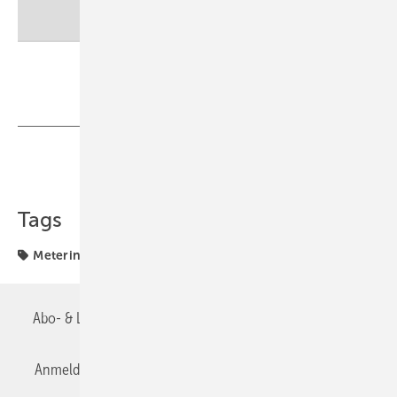
Teilen
Link kopieren
Tags
Metering
Abo- & Leserservice
AGB
Alle Inhalte chronologisch
Anmelden
Anmeldung & Registrierung
Datenschutz