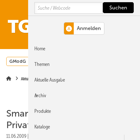
Springe
Springe
Springe
Search
auf
auf
auf
Hauptinhalt
Hauptmenü
SiteSearch
MENÜ
Home
GModG
Wärmepumpe
Heizungsförderung
Energ
Themen
Aktuelle Meldung
Aktuelle Ausgabe
Archiv
Smart Metering bei
Produkte
Privatkunden unbekannt
Kataloge
11.06.2009
|
Druckvorschau