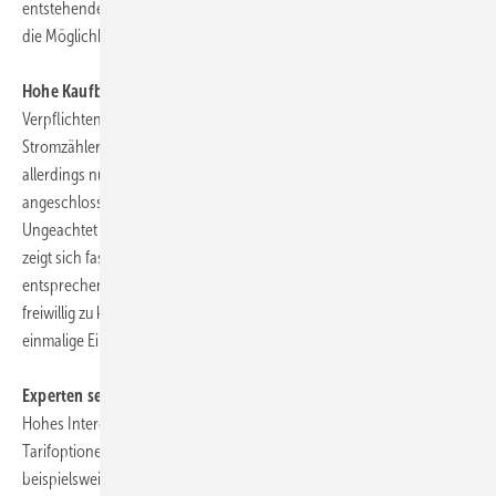
entstehende Transparenz des tatsächlichen Stromverbrauchs sowie
die Möglichkeiten der unmittelbaren persönlichen Kostenkontrolle.
Hohe Kaufbereitschaft
Verpflichtend für die Netzbetreiber wird der Einbau der neuen
Stromzähler gemäß Energiewirtschaftsgesetz ab dem 1. Januar 2010 -
allerdings nur in Gebäuden, die neu an das Versorgungsnetz
angeschlossen werden oder grundlegend saniert werden.
Ungeachtet der weiteren Entwicklung der gesetzlichen Bestimmungen
zeigt sich fast die Hälfte der Bundesbürger (46%) prinzipiell bereit, bei
entsprechender Verfügbarkeit einen intelligenten Stromzähler
freiwillig zu kaufen oder zu mieten - vorausgesetzt der Preis für die
einmalige Einrichtung bzw. die monatliche Grundgebühr stimmt.
Experten sehen Einsparpotenzial von 10%
Hohes Interesse erzeugen bei den Verbrauchern auch neue
Tarifoptionen, die durch Smart Metering erst ermöglicht werden,
beispielsweise das Angebot zur Nutzung günstigeren Stroms an