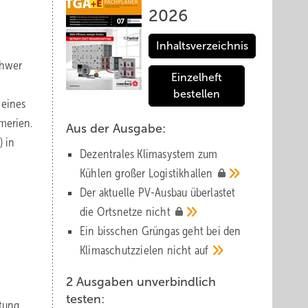
2026
Inhaltsverzeichnis
chwer
Einzelheft
bestellen
 eines
mmerien.
Aus der Ausgabe:
) in
Dezentrales Klimasystem zum
Kühlen großer
Logistik­hallen
Der aktuelle PV-Ausbau über­lastet
die Orts­netze
nicht
Ein bisschen Grüngas geht bei den
Klima­schutz­zielen nicht
auf
2 Ausgaben unverbindlich
testen:
tung,