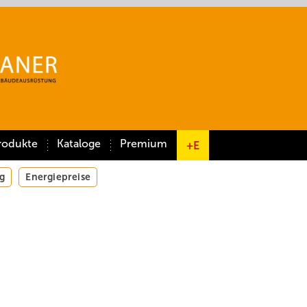
rodukte
Kataloge
Premium
+E
g
Energiepreise