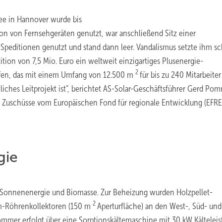
ee in Hannover wurde bis
on von Fernsehgeräten genutzt, war anschließend Sitz einer
 Speditionen genutzt und stand dann leer. Vandalismus setzte ihm s
tion von 7,5 Mio. Euro ein weltweit einzigartiges Plusenergie-
2
affen, das mit einem Umfang von 12.500 m
für bis zu 240 Mitarbeiter
tliches Leitprojekt ist“, berichtet AS-Solar-Geschäftsführer Gerd Po
r Zuschüsse vom Europäischen Fond für regionale Entwicklung (EFRE
gie
ch Sonnenenergie und Biomasse. Zur Beheizung wurden Holzpellet-
2
um-Röhrenkollektoren (150 m
Aperturfläche) an den West-, Süd- und
mmer erfolgt über eine Sorptionskältemaschine mit 30 kW Kälteleis