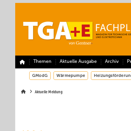
Springe
Springe
Springe
auf
auf
auf
Hauptinhalt
Hauptmenü
SiteSearch
Themen
Aktuelle Ausgabe
Archiv
P
GModG
Wärmepumpe
Heizungsförderun
Aktuelle Meldung