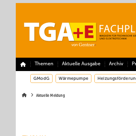
Springe
Springe
Springe
auf
auf
auf
Hauptinhalt
Hauptmenü
SiteSearch
Themen
Aktuelle Ausgabe
Archiv
P
GModG
Wärmepumpe
Heizungsförderun
Aktuelle Meldung