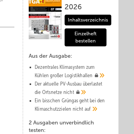
2026
Inhaltsverzeichnis
Einzelheft
bestellen
Aus der Ausgabe:
Dezentrales Klimasystem zum
Kühlen großer
Logistik­hallen
Der aktuelle PV-Ausbau über­lastet
die Orts­netze
nicht
Ein bisschen Grüngas geht bei den
Klima­schutz­zielen nicht
auf
2 Ausgaben unverbindlich
testen: