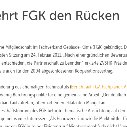
hrt FGK den Rücken
ine Mitgliedschaft im Fachverband Gebäude-Klima (FGK) gekündigt. D
gsten Sitzung am 24. Februar 2011. „Nach einer gründlichen Bewertu
ntschieden, die Partnerschaft zu beenden“, erklärte ZVSHK-Präsid
K wie auch für den 2004 abgeschlossenen Kooperationsvertrag.
derung des ehemaligen Fachinstituts (
Bericht auf TGA Fachplaner: A
 wenig Berührungspunkte für eine gemeinsame Arbeit. „Der deutlich
band aufzutreten, offenbart einen eklatanten Mangel an
Geschäftsführung des FGK betonte thematische Ausrichtung auf den
gemeinsamer Interessen. „Als Handwerk sind wir die Marktmittler fü
 uns der FGK in seiner Fixierung auf Nichtwohngebäude nicht läng