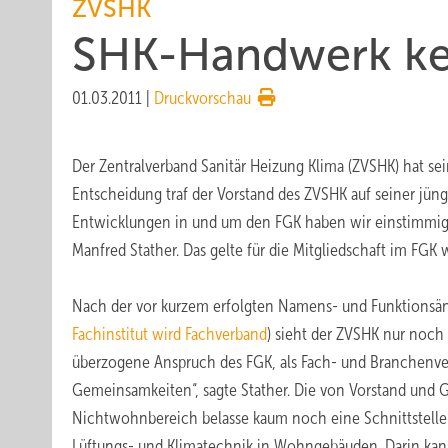
ZVSHK
SHK-Handwerk ke
01.03.2011
|
Druckvorschau
Der Zentralverband Sanitär Heizung Klima (ZVSHK) hat se
Entscheidung traf der Vorstand des ZVSHK auf seiner jün
Entwicklungen in und um den FGK haben wir einstimmig e
Manfred Stather. Das gelte für die Mitgliedschaft im FG
Nach der vor kurzem erfolgten Namens- und Funktionsän
Fachinstitut wird Fachverband
) sieht der ZVSHK nur noch
überzogene Anspruch des FGK, als Fach- und Branchenver
Gemeinsamkeiten“, sagte Stather. Die von Vorstand und 
Nichtwohnbereich belasse kaum noch eine Schnittstelle 
Lüftungs- und Klimatechnik in Wohngebäuden. Darin kann