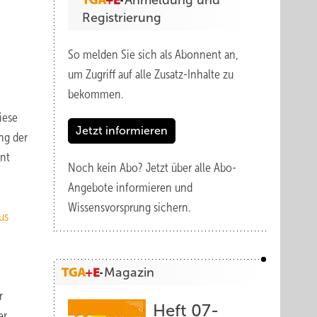
Anmeldung und
Registrierung
So melden Sie sich als Abonnent an,
um Zugriff auf alle Zusatz-Inhalte zu
bekommen.
iese
Jetzt informieren
ng der
ent
Noch kein Abo?
Jetzt über alle Abo-
Angebote informieren und
Wissensvorsprung sichern.
us
Magazin
r
Heft 07-
er