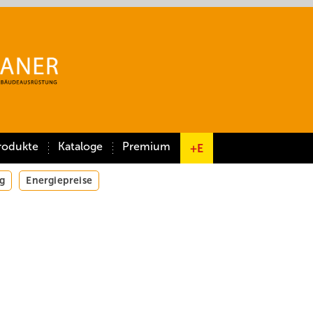
rodukte
Kataloge
Premium
+E
g
Energiepreise