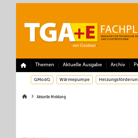
Springe
Springe
Springe
auf
auf
auf
Hauptinhalt
Hauptmenü
SiteSearch
Themen
Aktuelle Ausgabe
Archiv
P
GModG
Wärmepumpe
Heizungsförderun
Aktuelle Meldung