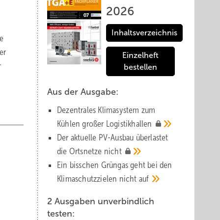
2026
Inhaltsverzeichnis
ie
er
Einzelheft
r
bestellen
Aus der Ausgabe:
Dezentrales Klimasystem zum
Kühlen großer
Logistik­hallen
Der aktuelle PV-Ausbau über­lastet
die Orts­netze
nicht
Ein bisschen Grüngas geht bei den
Klima­schutz­zielen nicht
auf
2 Ausgaben unverbindlich
testen: