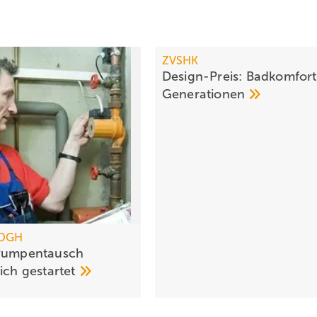
ZVSHK
Design-Preis: Badkomfort
Generationen
 DGH
 Pumpentausch
eich
gestartet