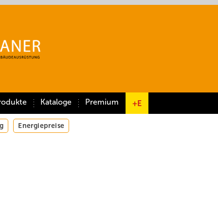
rodukte
Kataloge
Premium
+E
g
Energiepreise