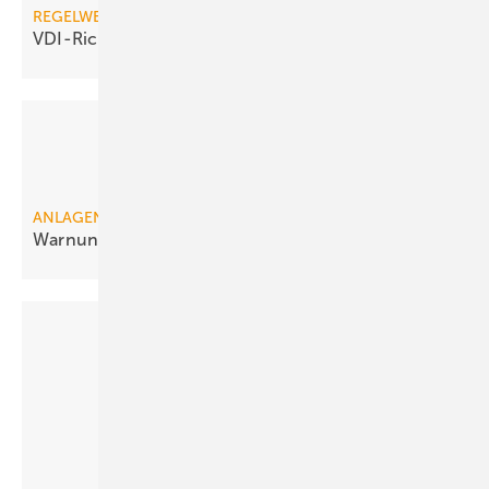
REGELWERK
VDI-Richtlinie zur
Holzpellet-Lagerung
ANLAGENTECHNIK
Warnung vor Kohlenmonoxid im
Pelletlager