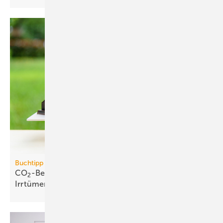
Buchtipp
CO
-Bepreisung: neues Buch wider­legt 5 zent­rale
2
Irr­tümer