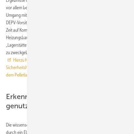
Ergebnisse der Forschungsarbeit in seinen Bemühungen unterstützt,
vor allem beim Heizungsbetreiber für einen sachgerechten, sicheren
Umgang mit dem Pelletlager zu werben“, sagte der stellvertretende
DEPV-Vorsitzende Martin Behr. Der Verband setzt hierzu seit geraumer
Zeit auf Kommunikation – mit Schulungsmaßnahmen von
Heizungsbauern und Sicherheitshinweisen für den Heizungsbetreiber.
„Lagerstätten aller Energieträger sind Räumlichkeiten, die höchstens
zu zweckgebundener Arbeit betreten werden sollten“ betont Behr.
Hierzu hat der DEPV zusammen mit dem TÜV Rheinland
Sicherheitshinweise erarbeitet, die einen gefahrlosen Umgang mit
dem Pelletlager gewährleisten
.
Erkenntnisse werden vielfältig
genutzt
Die wissenschaftliche Fortführung des Forschungsprojektes wird
durch ein EU-gefördertes Forschungsvorhaben namens „SafePellets“