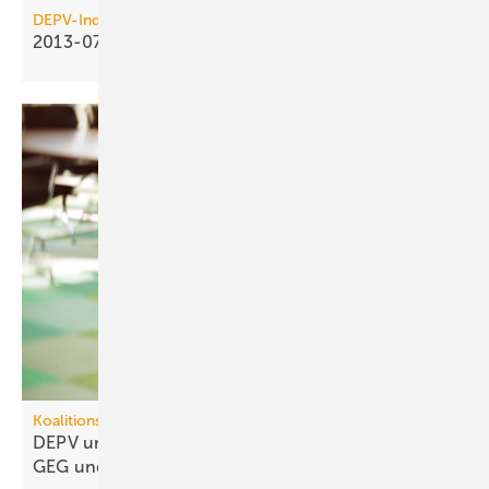
DEPV-Index
2013-07: Holzpellets kosten 269,37
Euro/t
Koalitionsausschuss
DEPV und BWP ap­pel­lie­ren: Kei­nen Um­bruch bei
GEG und
BEG