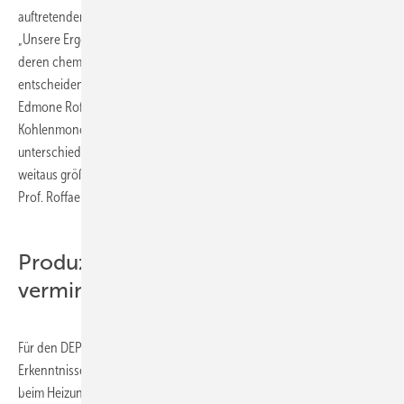
auftretenden Temperatur- und Druckverhältnisse hervorgerufen.
„Unsere Ergebnisse zeigen, dass die Extraktstoffe des Holzes und
deren chemische Beschaffenheit für die Emissionen eine
entscheidende Rolle spielen“, erläutert Projektleiter Prof. Dr.-Ing. habil.
Edmone Roffael von der Georg-August-Universität Göttingen. Wie viel
Kohlenmonoxid und Kohlendioxid entsteht, ist je nach Holzart
unterschiedlich. „Extraktstoffreiche Hölzer wie Kiefer emittieren
weitaus größere Mengen als extraktstoffarme Hölzer wie Fichte“, so
Prof. Roffael.
Produzenten können Ausgasungen
vermindern
Für den DEPV standen praxisorientierte Aussagen, die aus diesen
Erkenntnissen für die Lagerung sowohl beim Produzenten als auch
beim Heizungsbetreiber resultieren, im Vordergrund des