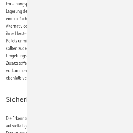
Forschungsprojektes. Im Pelletwerk ist die ausreichend lange
Lagerung des Rohstoffs in Form von Hackschnitzeln oder Rundholz
eine einfache, geeignete Maßnahme zur Minderung der Emissionen.
Alternativ oder ergänzend können die fertigen Holzpellets auch nach
ihrer Herstellung abgelagert werden. Ebenso mindert die Kühlung der
Pellets unmittelbar nach dem Pressvorgang Ausgasungen. Die Pellets
sollten zudem vor der Auslieferung annähernd
Umgebungstemperatur aufweisen. Der Einsatz von natürlichen
Zusatzstoffen (Additiven) – wie beispielsweise in Holzrinden
vorkommende Tannine – kann gasförmige Emissionen aus Pellets
ebenfalls verringern.
Sicherheitshinweise für Pelletlager
Die Erkenntnisse des gemeinsamen Forschungsvorhabens werden
auf vielfältige Weise genutzt. „Der DEPV sieht sich durch die