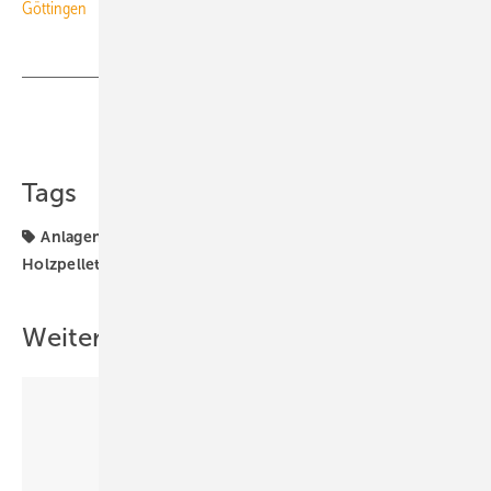
Göttingen
Teilen
Link kopieren
Tags
Anlagentechnik
DEPV
Emissionen
FNR
Holzpellets
Weitere Inhalte