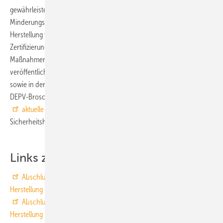
gewährleistet. Die produktions- und handelsrelevanten
Minderungsmaßnahmen aus dem Projekt „Umweltgerechte
Herstellung von Holzpellets“ werden im internationalen
Zertifizierungsprogamm ENplus für Holzpellets berücksichtigt.
Maßnahmen zum Verbraucherschutz finden sich in der noch zu
veröffentlichenden VDI-Richtlinie 3464 „Lagerung von Holzpellets“
sowie in der in Kürze erscheinenden überarbeiteten Neuauflage der
DEPV-Broschüre „Empfehlungen zur Lagerung von Holzpellets“ die
aktuelle Version der Broschüre
enthält auch die erwähnten
Sicherheitshinweise des TÜV Rheinland. ■
Links zu den Abschlussberichten
Abschlussbericht zum Verbundvorhaben: Umweltgerechte
Herstellung und Lagerung von Holzpellets, Teilprojekt des DEPV
Abschlussbericht zum Verbundvorhaben: Umweltgerechte
Herstellung und Lagerung von Holzpellets, Teilprojekt der Uni