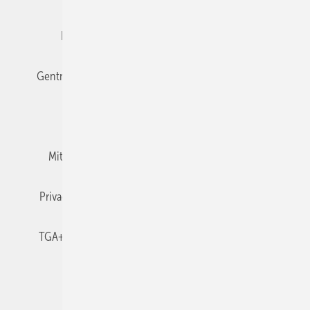
Editor's choice
E-Paper
Fachbeiträge
Gentner Verlag
Impressum
Karriere bei Gentner
Team
Mediaservice
Mitgliedschaften und Engagement
Newsletter
Privacy Manager
RSS-Feed
TGA+E abonnieren
TGA+E-WissensCheck
Veranstaltungen / Webinare
© 2026 TGA+E Fachplaner