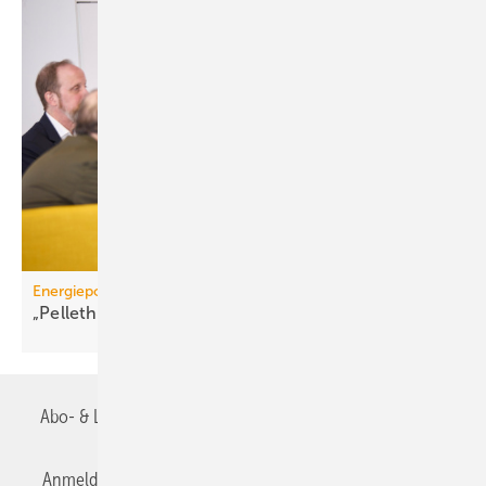
Energiepolitik
„Pelletheizungen sind gelebte
Frei­heits­energie“
Abo- & Leserservice
AGB
Alle Inhalte chronologisch
Anmelden
Anmeldung & Registrierung
Datenschutz