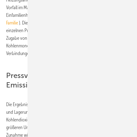
Vorfall im Mai 2012 zeigt, dass die Gefahr auch für kleine Pelletlager in
Einfamilienhäusern real werden kann (
MZ: Alarmmelder rettet
Familie
). Die Forscher untersuchten unter anderem den Einfluss der
einzelnen Produktionsschritte, der verwendeten Holzarten und die
Zugabe von Additiven auf die gasförmigen Emissionen von
Kohlenmonoxid, Kohlendioxid und flüchtigen organischen
Verbindungen (VOCs).
Pressvorgang erhöht
Emissionsvermögen
Die Ergebnisse des Verbundprojektes belegen, dass die Herstellung
und Lagerung von Holzpellets mit Emissionen an Kohlenmonoxid und
Kohlendioxid einhergeht. Holzpellets vermögen diese Gase in einem
größeren Umfang zu emittieren als die verwendeten Holzspäne. Diese
Zunahme wird hauptsächlich durch die beim Pressvorgang