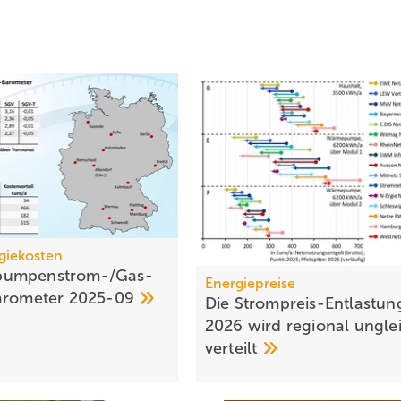
giekosten
umpen­strom-/Gas­
Energiepreise
aro­meter
2025-09
Die Strompreis-Entlastun
2026 wird regional ungle
verteilt