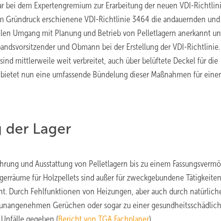
r bei dem Expertengremium zur Erarbeitung der neuen VDI-Richtlin
t im Gründruck erschienene VDI-Richtlinie 3464 die andauernden und
len Umgang mit Planung und Betrieb von Pelletlagern anerkannt u
bandsvorsitzender und Obmann bei der Erstellung der VDI-Richtlinie.
 mittlerweile weit verbreitet, auch über belüftete Deckel für die
nie bietet nun eine umfassende Bündelung dieser Maßnahmen für eine
 der Lager
hrung und Ausstattung von Pelletlagern bis zu einem Fassungsverm
 Lagerräume für Holzpellets sind außer für zweckgebundene Tätigkeite
t. Durch Fehlfunktionen von Heizungen, aber auch durch natürlich
u unangenehmen Gerüchen oder sogar zu einer gesundheitsschädlic
 Unfälle gegeben (
Bericht von TGA Fachplaner
).