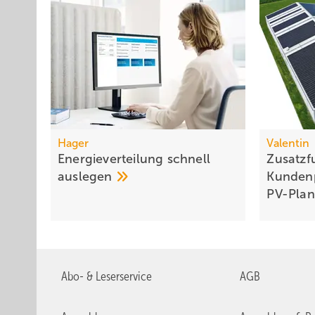
Hager
Valentin
Energieverteilung schnell
Zusatzf
auslegen
Kundenp
PV-Pla
Abo- & Leserservice
AGB