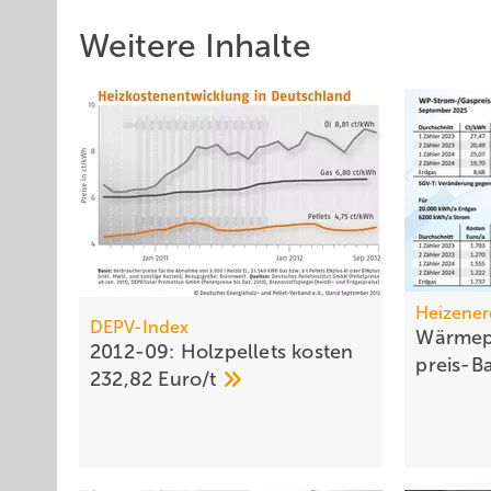
Weitere Inhalte
Heizener
DEPV-Index
Wärmep
2012-09: Holzpellets kosten
preis-B
232,82
Euro/t