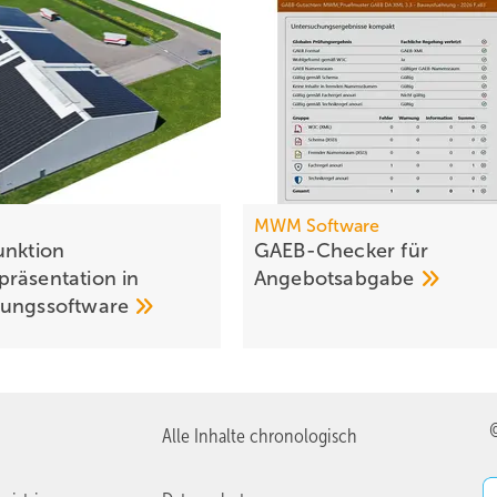
MWM Software
unktion
GAEB-Checker für
räsentation in
Angebotsabgabe
nungssoftware
Alle Inhalte chronologisch