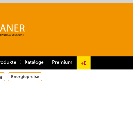
rodukte
Kataloge
Premium
+E
g
Energiepreise