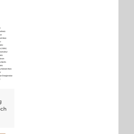
g
ich