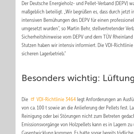
Der Deutsche Energieholz- und Pellet-Verband (DEPV) wa
maßgeblich beteiligt. „Wir begrüßen es, dass durch jetz
intensiven Bemühungen des DEPV für einen professionel
umgesetzt wurden“, so Martin Behr, stellvertretender Ver
Sicherheitshinweise vom DEPV und dem TÜV Rheinland sind
Stutzen haben wir intensiv informiert. Die VDI-Richtli
sicheren Lagerbetrieb.“
Besonders wichtig: Lüftung
Die
VDI-Richtlinie 3464
legt Anforderungen an Ausfü
von ca. 100 t sowie an die Anlieferung der Pellets fest.
Reinigung oder bei Störungen nicht zum Betreten gedach
Emissionsvorgänge von Holzpellets kann es in Lagern z
Gasentwicklung kommen. Es hatte sogar bereits tödliche