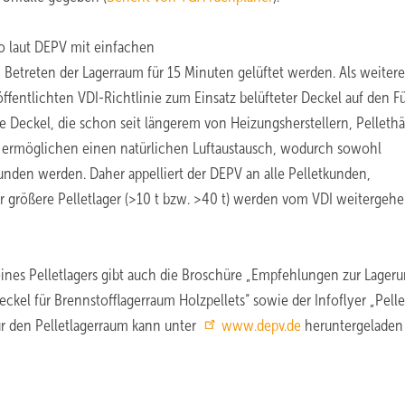
ko laut DEPV mit einfachen
 Betreten der Lagerraum für 15 Minuten gelüftet werden. Als weitere
entlichten VDI-Richtlinie zum Einsatz belüfteter Deckel auf den Fü
 Deckel, die schon seit längerem von Heizungsherstellern, Pelleth
 ermöglichen einen natürlichen Luftaustausch, wodurch sowohl
nden werden. Daher appelliert der DEPV an alle Pelletkunden,
 größere Pelletlager (>10 t bzw. >40 t) werden vom VDI weitergeh
ines Pelletlagers gibt auch die Broschüre „Empfehlungen zur Lager
eckel für Brennstofflagerraum Holzpellets“ sowie der Infoflyer „Pelle
für den Pelletlagerraum kann unter
www.depv.de
heruntergeladen