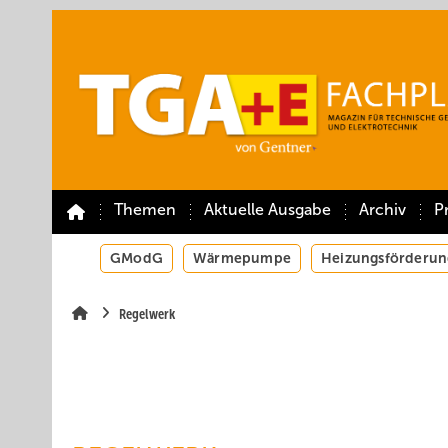
Springe
Springe
Springe
auf
auf
auf
Hauptinhalt
Hauptmenü
SiteSearch
Themen
Aktuelle Ausgabe
Archiv
P
GModG
Wärmepumpe
Heizungsförderun
Regelwerk