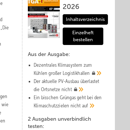
ie
2026
nd
Inhaltsverzeichnis
 „Die
Einzelheft
bestellen
n
Aus der Ausgabe:
Dezentrales Klimasystem zum
Kühlen großer
Logistik­hallen
Der aktuelle PV-Ausbau über­lastet
die Orts­netze
nicht
ögen
Ein bisschen Grüngas geht bei den
n wie
Klima­schutz­zielen nicht
auf
e
2 Ausgaben unverbindlich
hen
testen: